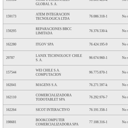
GLOBAL S. A.
ATEM INTEGRACION
159173
76.086.318-1
No s
TECNOLOGICA LTDA
REPARACIONES BBCC
159295
76.376.530-k
No s
LIMITADA
162280
ITGOV SPA
76.424.195-9
No s
LANIX TECHNOLOGY CHILE
29787
96.674.960-1
No s
S. A.
WEI CHILE S.A.
157544
96.775.870-1
No s
COMPUTACION
162041
MAGENS S.A.
76.271.597-k
No s
COMERCIALIZADORA
162110
76.292.976-7
No s
TODOTABLET SPA
162264
SICOT INTERACTIVO
76.191.358-1
No s
BOOKCOMPUTER
198681
77.108.316-1
No s
COMERCIALIZADORA SPA