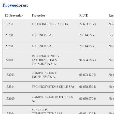
Proveedores:
ID Proveedor
Proveedor
R.U.T.
Res
19731
ESPEX INGENIERIA LTDA.
77.683.370-3
No s
29788
LECHNER S.A.
78.114.650-1
Sele
29788
LECHNER S.A.
78.114.650-1
No s
IMPORTACIONES Y
72610
EXPORTACIONES
96.504.550-3
No s
TECNODATA S. A.
COMPUTACION E
153303
96.693.120-5
No s
INGENIERIA S.A.
153514
TECHNOSYSTEMS CHILE SPA
96.678.350-8
No s
COMPUTACIÓN INTEGRAL S.
153609
96.689.970-0
No s
A.
SERVICIOS
155104
COMPUTACIONALES
96.661.420-k
No s