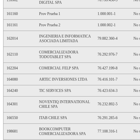
159902
76.799.430-3
No s
DIGITAL SPA
161160
Prov Prueba 1
1.000.001-1
No s
161161
Prov Prueba 2
1.000.002-1
No s
INGENIERIA E INFORMATICA
162014
79.882.360-4
No s
ASOCIADA LIMITADA
COMERCIALIZADORA
162110
76.292.976-7
No s
TODOTABLET SPA
162204
COMERCIAL FELP SPA
76.427.199-8
No s
164080
ARTEC INVERSIONES LTDA
76.416.101-7
No s
164240
TIC SERVICES SPA
76.423.634-3
No s
NOVENTIQ INTERNATIONAL
164301
76.232.892-5
No s
CHILE SPA
166550
ITAB CHILE SPA
76.291.285-6
No s
BOOKCOMPUTER
198681
77.108.316-1
No s
COMERCIALIZADORA SPA