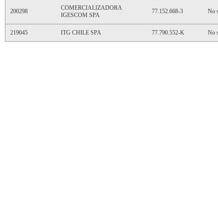
COMERCIALIZADORA
200298
77.152.668-3
No s
IGESCOM SPA
219045
ITG CHILE SPA
77.790.552-K
No s