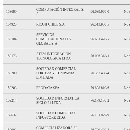
COMPUTACIÓN INTEGRAL S.
153609
96.689.970-0
No s
A.
154923
RICOH CHILE S.A
96.513.980-k
No s
SERVICIOS
155104
COMPUTACIONALES
96.661.420-k
No s
GLOBAL S. A.
ATEM INTEGRACION
159173
76.086.318-1
No s
TECNOLOGICA LTDA
SOCIEDAD COMERCIAL
159200
FORTEZA Y COMPANIA
76.367.430-4
No s
LIMITADA
159203
PRODATA SPA
79.808.810-6
No s
SOCIEDAD INFORMATICA
159214
76.179.170-2
No s
SIGLO 21 LTDA
SOCIEDAD COMERCIAL
159632
76.131.929-9
No s
INFOSTORE LTDA
COMERCIALIZADORA SP