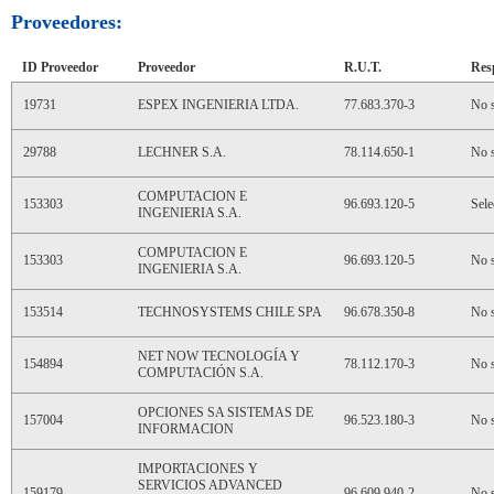
Proveedores:
ID Proveedor
Proveedor
R.U.T.
Res
19731
ESPEX INGENIERIA LTDA.
77.683.370-3
No s
29788
LECHNER S.A.
78.114.650-1
No s
COMPUTACION E
153303
96.693.120-5
Sele
INGENIERIA S.A.
COMPUTACION E
153303
96.693.120-5
No s
INGENIERIA S.A.
153514
TECHNOSYSTEMS CHILE SPA
96.678.350-8
No s
NET NOW TECNOLOGÍA Y
154894
78.112.170-3
No s
COMPUTACIÓN S.A.
OPCIONES SA SISTEMAS DE
157004
96.523.180-3
No s
INFORMACION
IMPORTACIONES Y
SERVICIOS ADVANCED
159179
96.609.940-2
No s