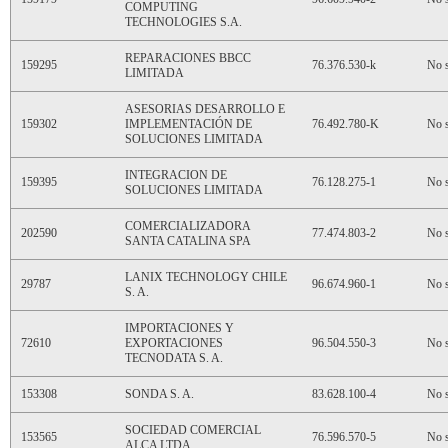
COMPUTING
TECHNOLOGIES S.A.
REPARACIONES BBCC
159295
76.376.530-k
No s
LIMITADA
ASESORIAS DESARROLLO E
159302
IMPLEMENTACIÓN DE
76.492.780-K
No s
SOLUCIONES LIMITADA
INTEGRACION DE
159395
76.128.275-1
No s
SOLUCIONES LIMITADA
COMERCIALIZADORA
202590
77.474.803-2
No s
SANTA CATALINA SPA
LANIX TECHNOLOGY CHILE
29787
96.674.960-1
No s
S. A.
IMPORTACIONES Y
72610
EXPORTACIONES
96.504.550-3
No s
TECNODATA S. A.
153308
SONDA S. A.
83.628.100-4
No s
SOCIEDAD COMERCIAL
153565
76.596.570-5
No s
ALCA LTDA