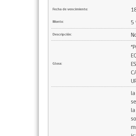
1
Fecha de vencimiento:
5
Monto:
No
Descripción:
“
E
E
Glosa:
C
U
la
se
la
so
ms
jc