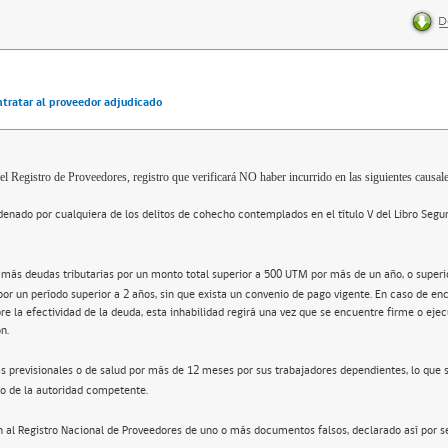
ntratar al proveedor adjudicado
el Registro de Proveedores, registro que verificará NO haber incurrido en las siguientes causale
enado por cualquiera de los delitos de cohecho contemplados en el título V del Libro Segu
 más deudas tributarias por un monto total superior a 500 UTM por más de un año, o super
por un período superior a 2 años, sin que exista un convenio de pago vigente. En caso de en
re la efectividad de la deuda, esta inhabilidad regirá una vez que se encuentre firme o ejec
n.
s previsionales o de salud por más de 12 meses por sus trabajadores dependientes, lo que 
o de la autoridad competente.
n al Registro Nacional de Proveedores de uno o más documentos falsos, declarado así por s