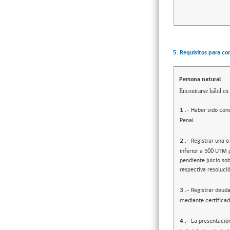
5. Requisitos para co
Persona natural
Encontrarse hábil en 
1
.-
Haber sido cond
Penal.
2
.-
Registrar una o
inferior a 500 UTM 
pendiente juicio sob
respectiva resolució
3
.-
Registrar deuda
mediante certificad
4
.-
La presentació