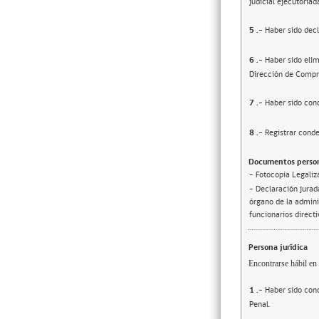
judicial ejecutoriad
5
.-
Haber sido decl
6
.-
Haber sido elim
Dirección de Compr
7
.-
Haber sido cond
8
.-
Registrar conde
Documentos person
- Fotocopia Legaliz
- Declaración jurada
órgano de la adminis
funcionarios direct
Persona jurídica
Encontrarse hábil en 
1
.-
Haber sido cond
Penal.