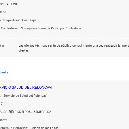
ia:
ABIERTO
leno
o de apertura:
Una Etapa
 Contraloría:
No requiere Toma de Razón por Contraloría
rtas
Las ofertas técnicas serán de público conocimiento una vez realizada la apert
ofertas.
dante
RVICIO SALUD DEL RELONCAVI
:
Servicio de Salud del Reloncaví
-7
LDA 269, PISO 5 POBL. ESMERALDA
Montt
enera la licitación:
Región de los Lagos