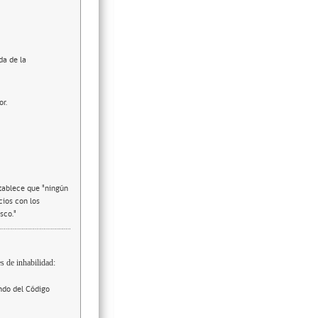
da de la
or.
stablece que "ningún
cios con los
sco."
s de inhabilidad:
ndo del Código