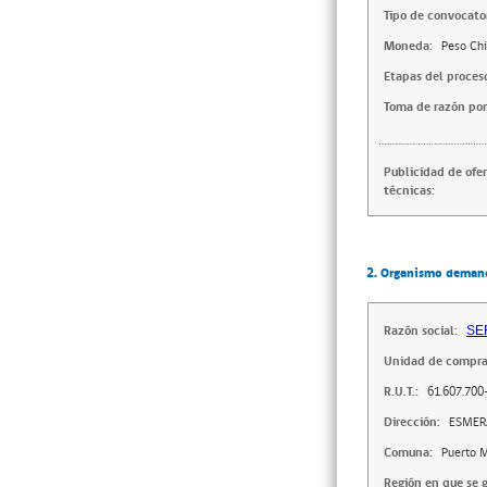
Tipo de convocator
Moneda:
Peso Chi
Etapas del proces
Toma de razón por
Publicidad de ofe
técnicas:
2. Organismo deman
Razón social:
SE
Unidad de compra
R.U.T.:
61.607.700
Dirección:
ESMERA
Comuna:
Puerto 
Región en que se g