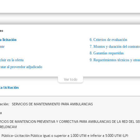
es
a licitación
6.
Criterios de evaluación
nte
7.
Montos y duración del contrato
8.
Garantías requeridas
luir en la oferta
9.
Requerimientos técnicos y otras
ratar al proveedor adjudicado
la licitación
ación:
SERVICIOS DE MANTENIMIENTO PARA AMBULANCIAS
da
VICIOS DE MANTENCION PREVENTIVA Y CORRECTIVA PARA AMBULANCIAS DE LA RED DEL SE
 RELONCAVI
Pública-Licitación Pública igual o superior a 1.000 UTM e inferior a 5.000 UTM (LP)