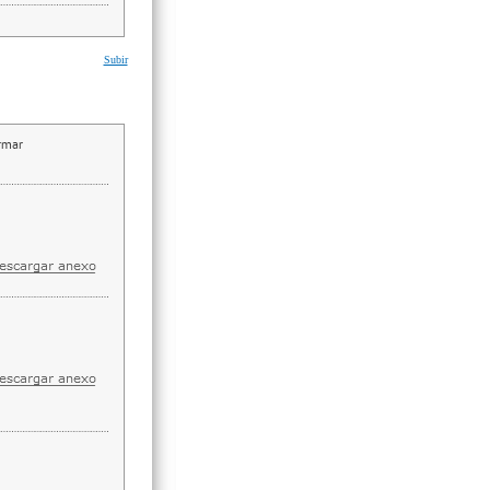
Subir
irmar