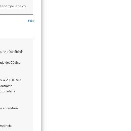
Subir
s de inhabilidad:
ndo del Código
ior a 200 UTM e
contrarse
utoriada la
se acreditará
entencia