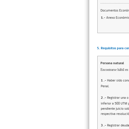
Documentos Econó
1.-
Anexo Económi
5. Requisitos para co
Persona natural
Encontrarse hábil en 
1
.-
Haber sido cond
Penal.
2
.-
Registrar una o
inferior a 500 UTM 
pendiente juicio sob
respectiva resolució
3
.-
Registrar deuda