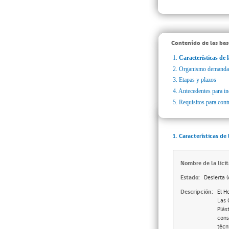
Contenido de las bas
1.
Características de l
2.
Organismo demanda
3.
Etapas y plazos
4.
Antecedentes para inc
5.
Requisitos para cont
1. Características de 
Nombre de la licit
Estado:
Desierta (
Descripción:
El H
Las 
Plás
cons
técn