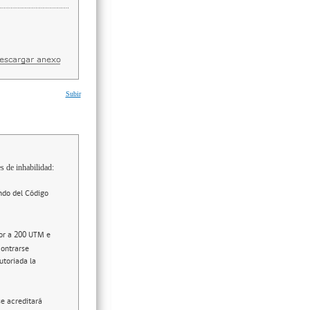
Subir
s de inhabilidad:
ndo del Código
ior a 200 UTM e
contrarse
utoriada la
se acreditará