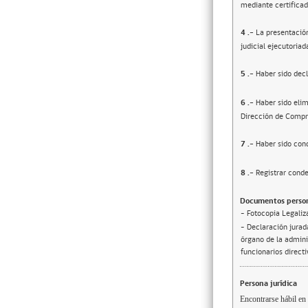
mediante certificad
4
.-
La presentació
judicial ejecutoriad
5
.-
Haber sido decl
6
.-
Haber sido elim
Dirección de Compr
7
.-
Haber sido cond
8
.-
Registrar conde
Documentos person
- Fotocopia Legaliz
- Declaración jurada
órgano de la adminis
funcionarios direct
Persona jurídica
Encontrarse hábil en 