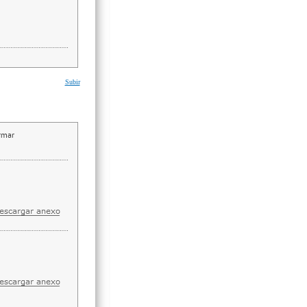
Subir
irmar