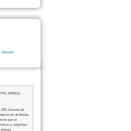
 cláusulas
ITAL DIPRECA
°1.200, Comuna de
dquisición de Bolsas
hasta que se
sticas y requisitos
 anexos.