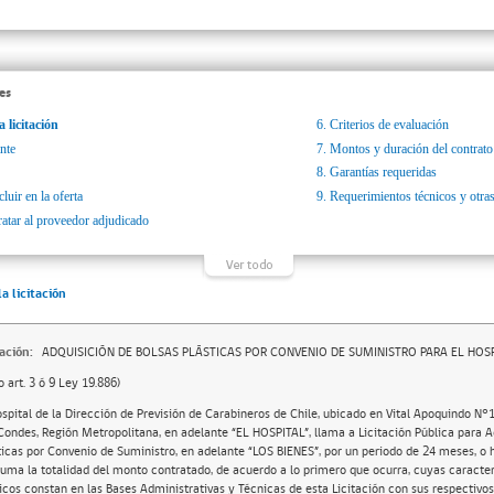
es
a licitación
6.
Criterios de evaluación
nte
7.
Montos y duración del contrato
8.
Garantías requeridas
luir en la oferta
9.
Requerimientos técnicos y otras
ratar al proveedor adjudicado
la licitación
ación:
ADQUISICIÓN DE BOLSAS PLÁSTICAS POR CONVENIO DE SUMINISTRO PARA EL HOSP
o art. 3 ó 9 Ley 19.886)
ospital de la Dirección de Previsión de Carabineros de Chile, ubicado en Vital Apoquindo N
Condes, Región Metropolitana, en adelante “EL HOSPITAL”, llama a Licitación Pública para A
ticas por Convenio de Suministro, en adelante “LOS BIENES”, por un periodo de 24 meses, o 
uma la totalidad del monto contratado, de acuerdo a lo primero que ocurra, cuyas caracterí
icos constan en las Bases Administrativas y Técnicas de esta Licitación con sus respectivos