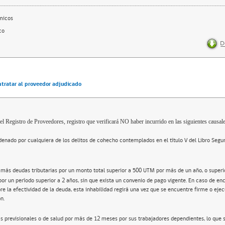
micos
co
ntratar al proveedor adjudicado
el Registro de Proveedores, registro que verificará NO haber incurrido en las siguientes causale
enado por cualquiera de los delitos de cohecho contemplados en el título V del Libro Segu
 más deudas tributarias por un monto total superior a 500 UTM por más de un año, o super
por un período superior a 2 años, sin que exista un convenio de pago vigente. En caso de en
re la efectividad de la deuda, esta inhabilidad regirá una vez que se encuentre firme o ejec
n.
s previsionales o de salud por más de 12 meses por sus trabajadores dependientes, lo que 