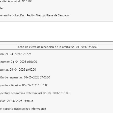
a Vital Apoquindo N° 1200
des
enera la licitación:
Región Metropolitana de Santiago
Fecha de cierre de recepción de la oferta:
05-05-2026 16:00:00
ión:
24-04-2026 12:37:26
eguntas:
24-04-2026 16:01:00
guntas:
29-04-2026 15:00:00
ión de respuestas:
04-05-2026 17:00:00
apertura técnica:
05-05-2026 16:01:00
apertura económica (referencial):
05-05-2026 16:01:00
ción:
23-06-2026 15:58:35
n soporte fisico
No hay información