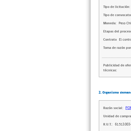
Tipo de licitación:
Tipo de convocator
Moneda:
Peso Chi
Etapas del proces
Contrato
El contr
Toma de razón por
Publicidad de ofe
técnicas:
2. Organismo deman
Razón social:
FO
Unidad de compra
R.U.T.:
61.513.003