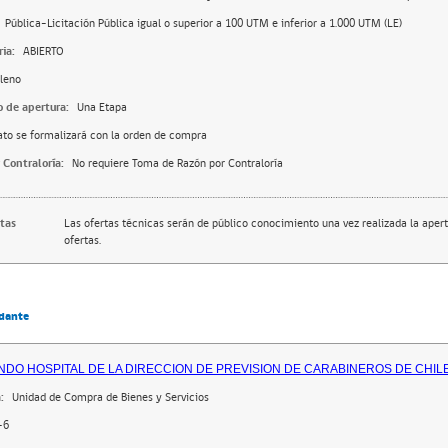
Pública-Licitación Pública igual o superior a 100 UTM e inferior a 1.000 UTM (LE)
ia:
ABIERTO
leno
o de apertura:
Una Etapa
ato se formalizará con la orden de compra
 Contraloría:
No requiere Toma de Razón por Contraloría
rtas
Las ofertas técnicas serán de público conocimiento una vez realizada la apert
ofertas.
dante
NDO HOSPITAL DE LA DIRECCION DE PREVISION DE CARABINEROS DE CHIL
:
Unidad de Compra de Bienes y Servicios
-6