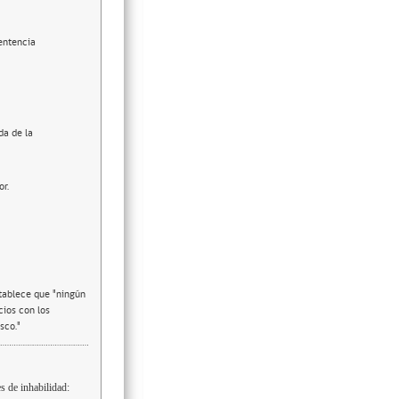
entencia
da de la
or.
stablece que "ningún
cios con los
sco."
s de inhabilidad: