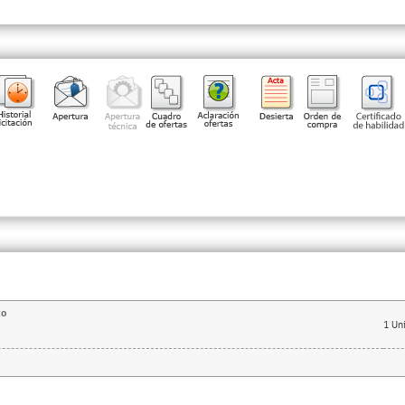
co
1
Un