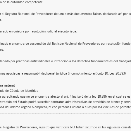
o de la autoridad competente.
n al Registro Nacional de Proveedores de uno o más documentos falsos, declarado así por s
a.
arado en quiebra por resolución judicial ejecutoriada.
inado o encontrarse suspendido del Registro Nacional de Proveedores por resolución funda
as.
enado por prácticas antisindicales o infracción a los derechos fundamentales del trabajad
nas asociadas a responsabilidad penal jurídica (incumplimiento artículo 10, Ley 20.393).
a natural
ada de Cédula de Identidad
 acreditando que no se encuentra afecto al art. 4 inciso 6 de la ley 19.886, en el cual se e
tración del Estado podrá suscribir contratos administrativos de provisión de bienes y servi
ivos del mismo órgano o empresa, ni con personas unidas a ellos por los vínculos de parente
el Registro de Proveedores, registro que verificará NO haber incurrido en las siguientes causale