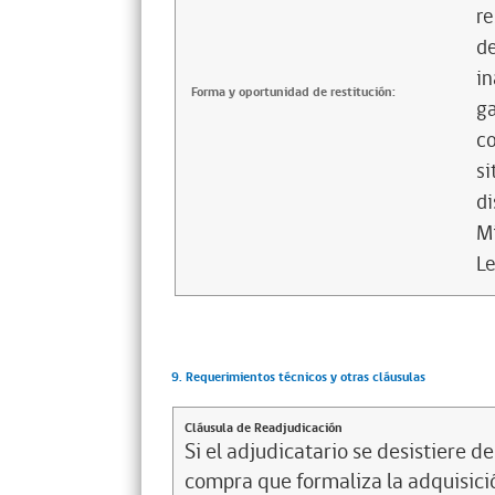
re
de
in
Forma y oportunidad de restitución:
ga
co
si
di
Mi
Le
9. Requerimientos técnicos y otras cláusulas
Cláusula de Readjudicación
Si el adjudicatario se desistiere d
compra que formaliza la adquisició