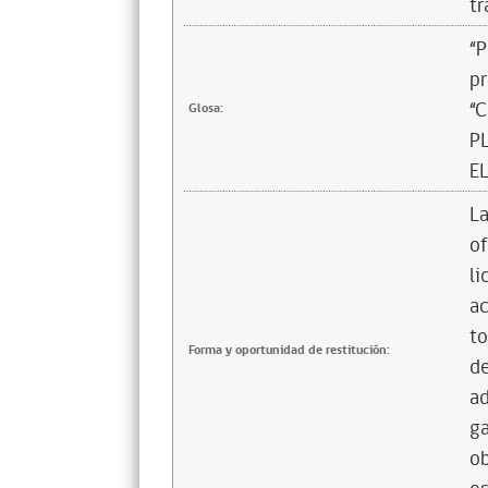
tr
“P
pr
“
Glosa:
P
E
La
of
li
ac
to
Forma y oportunidad de restitución:
de
ad
ga
ob