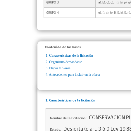
GRUPO 3
a), b), c), d), m), ñ), p), q)
GRUPO 4
e), f), g), h), i), j), k), l), n)
Contenido de las bases
1.
Características de la licitación
2.
Organismo demandante
3.
Etapas y plazos
4.
Antecedentes para incluir en la oferta
1. Características de la licitación
CONSERVACIÓN PL
Nombre de la licitación:
Desierta (o art. 3 ó 9 Ley 19.8
Estado: