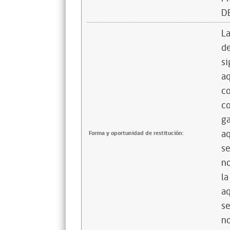
D
La
de
si
aq
co
co
ga
aq
Forma y oportunidad de restitución:
se
no
la
aq
se
no