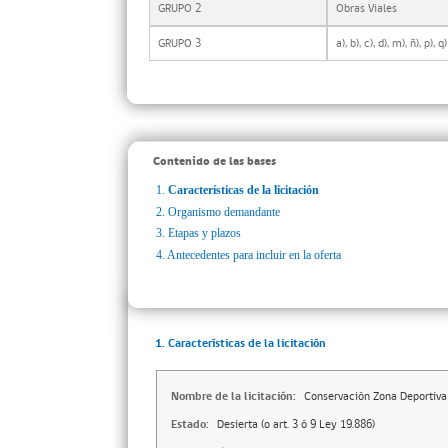
GRUPO 2
Obras Viales
GRUPO 3
a), b), c), d), m), ñ), p), q)
Contenido de las bases
1.
Características de la licitación
2.
Organismo demandante
3.
Etapas y plazos
4.
Antecedentes para incluir en la oferta
1. Características de la licitación
Nombre de la licitación:
Conservación Zona Deportiva
Estado:
Desierta (o art. 3 ó 9 Ley 19.886)