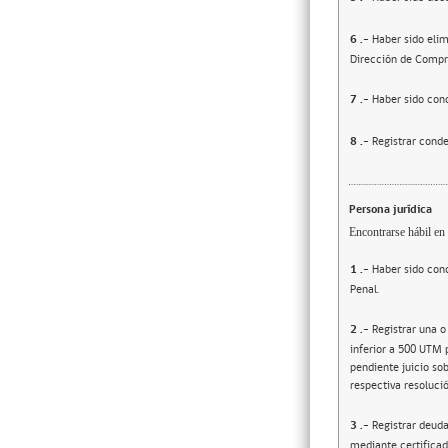
6
.-
Haber sido elim
Dirección de Compr
7
.-
Haber sido cond
8
.-
Registrar conde
Persona jurídica
Encontrarse hábil en 
1
.-
Haber sido cond
Penal.
2
.-
Registrar una o
inferior a 500 UTM 
pendiente juicio sob
respectiva resolució
3
.-
Registrar deuda
mediante certificad