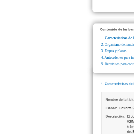
Contenido de las bas
1.
Características de l
2.
Organismo demanda
3.
Etapas y plazos
4.
Antecedentes para inc
5.
Requisitos para cont
1. Características de 
Nombre de la licit
Estado:
Desierta (
Descripción:
El o
(CRM
trám
del 