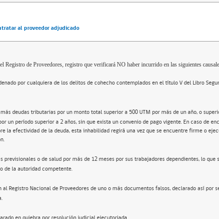
ntratar al proveedor adjudicado
el Registro de Proveedores, registro que verificará NO haber incurrido en las siguientes causale
enado por cualquiera de los delitos de cohecho contemplados en el título V del Libro Segu
 más deudas tributarias por un monto total superior a 500 UTM por más de un año, o super
por un período superior a 2 años, sin que exista un convenio de pago vigente. En caso de en
re la efectividad de la deuda, esta inhabilidad regirá una vez que se encuentre firme o ejec
n.
s previsionales o de salud por más de 12 meses por sus trabajadores dependientes, lo que 
o de la autoridad competente.
n al Registro Nacional de Proveedores de uno o más documentos falsos, declarado así por s
a.
arado en quiebra por resolución judicial ejecutoriada.