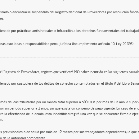
inado o encontrarse suspendido del Registro Nacional de Proveedores por resolución funda
as.
enado por prácticas antisindicales o infracción a los derechos fundamentales del trabajad
nas asociadas a responsabilidad penal jurídica (incumplimiento artículo 10, Ley 20.393).
el Registro de Proveedores, registro que verificará NO haber incurrido en las siguientes causale
enado por cualquiera de los delitos de cohecho contemplados en el título V del Libro Segu
 más deudas tributarias por un monto total superior a 500 UTM por más de un año, o super
por un período superior a 2 años, sin que exista un convenio de pago vigente. En caso de en
re la efectividad de la deuda, esta inhabilidad regirá una vez que se encuentre firme o ejec
n.
s previsionales o de salud por más de 12 meses por sus trabajadores dependientes, lo que 
o de la autoridad competente.