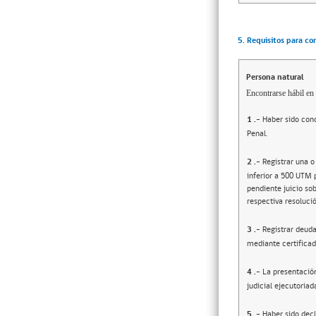
5. Requisitos para co
Persona natural
Encontrarse hábil en 
1
.-
Haber sido cond
Penal.
2
.-
Registrar una o
inferior a 500 UTM 
pendiente juicio sob
respectiva resolució
3
.-
Registrar deuda
mediante certificad
4
.-
La presentació
judicial ejecutoriad
5
.-
Haber sido decl