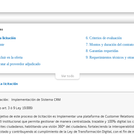
es
a licitación
6.
Criterios de evaluación
nte
7.
Montos y duración del contrato
8.
Garantías requeridas
luir en la oferta
9.
Requerimientos técnicos y otras
ratar al proveedor adjudicado
la licitación
ación:
Implementación de Sistema CRM
o art. 3 ó 9 Ley 19.886)
bjetivo de este proceso de licitación es Implementar una plataforma de Customer Relati
) institucional que permita gestionar de manera centralizada, trazable y 100% digital los c
ites ciudadanos, habilitando una visión 360° del ciudadano, fortaleciendo la interoperabili
Estado y contribuyendo al cumplimiento de la Ley de Transformación Digital, con el fin de m