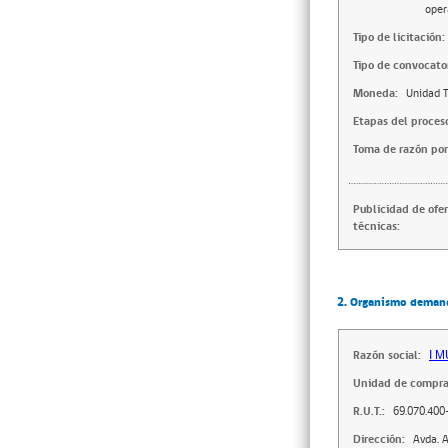
oper
Tipo de licitación:
Tipo de convocator
Moneda:
Unidad T
Etapas del proces
Toma de razón por
Publicidad de ofe
técnicas:
2. Organismo deman
Razón social:
I 
Unidad de compra
R.U.T.:
69.070.400
Dirección:
Avda. A