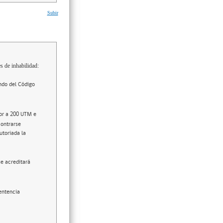
Subir
s de inhabilidad:
ndo del Código
ior a 200 UTM e
contrarse
utoriada la
se acreditará
entencia