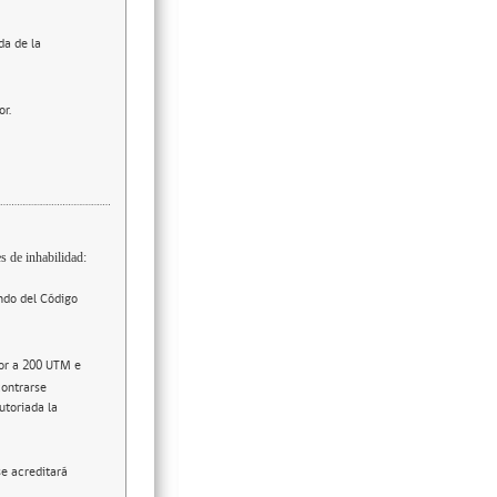
da de la
or.
s de inhabilidad:
ndo del Código
ior a 200 UTM e
contrarse
utoriada la
se acreditará