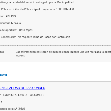
ativa y la calidad del servicio entregado por la Municipalidad.
Pública-Licitación Pública igual o superior a 5.000 UTM (LR)
ia:
ABIERTO
ributaria Mensual
o de apertura:
Dos Etapas
 Contraloría:
No requiere Toma de Razón por Contraloría
rtas
Las ofertas técnicas serán de público conocimiento una vez realizada la apert
ofertas.
dante
MUNICIPALIDAD DE LAS CONDES
:
I MUNICIPALIDAD DE LAS CONDES
-5
ndres Bello Nº 2.610