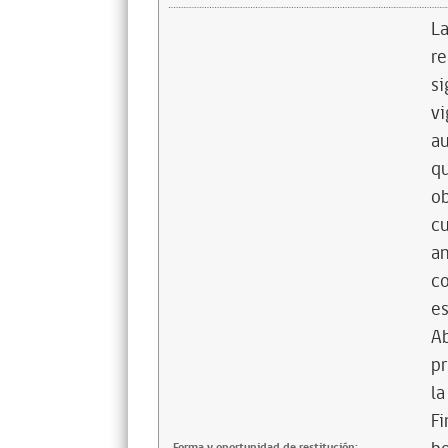
La
re
si
vi
au
qu
ob
cu
an
co
es
Ab
pr
la
Fi
Forma y oportunidad de restitución: