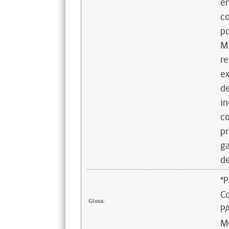
en
co
po
Mi
re
ex
de
in
co
pr
ga
de
“P
C
Glosa:
P
M