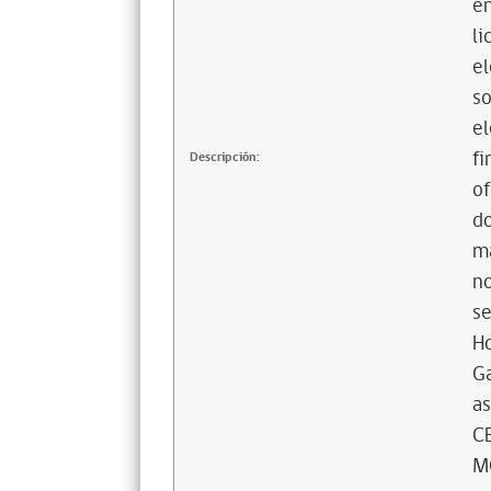
en
li
el
so
el
fi
Descripción:
of
do
má
no
se
Ho
Ga
a
C
M