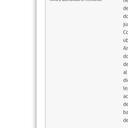
he
de
do
ju
Co
ub
An
d
de
al
di
le
ac
de
ba
de