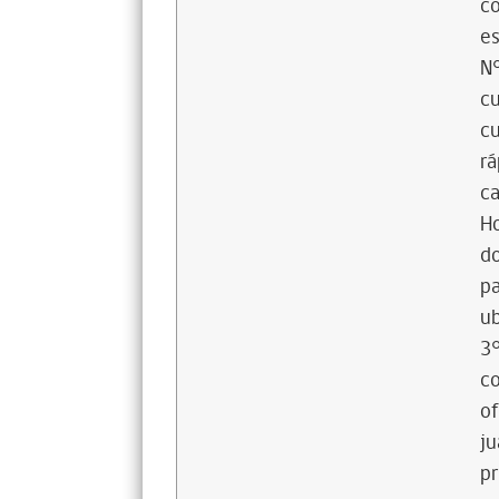
co
es
N°
cu
cu
rá
ca
Ho
d
pa
ub
3°
co
of
ju
pr