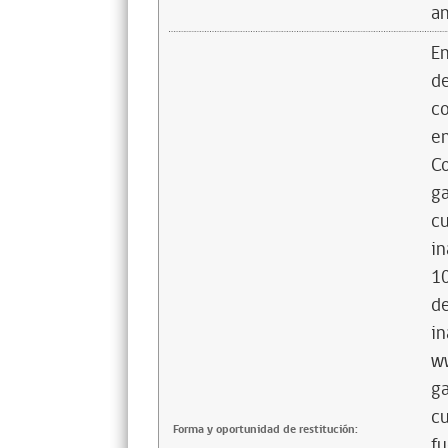
an
En
de
co
en
Co
ga
cu
in
10
de
in
ww
ga
cu
Forma y oportunidad de restitución:
fu