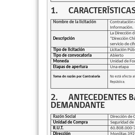
1.
CARACTERÍSTICAS
Nombre de la licitación
Contratación d
Información.
La Dirección 
Descripción
“Dirección Ch
servicio de c
Tipo de licitación
Licitación Pú
Tipo de convocatoria
Abierto
Moneda
Unidad de Fo
Etapas de apertura
Una etapa
Toma de razón por Contraloría
No está afecta a
República.
2.
ANTECEDENTES B
DEMANDANTE
Razón Social
Dirección de 
Unidad de Compra
Seguridad de 
R.U.T.
60.808.000-
Dirección
Monjitas 392,