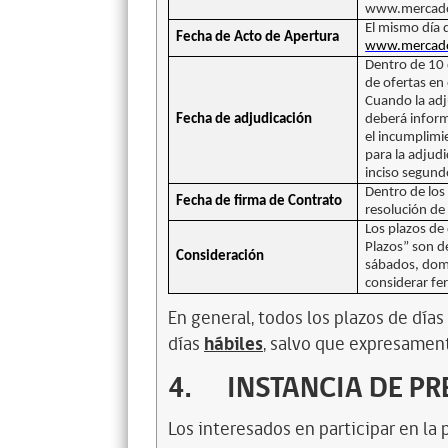
www.mercadop
El mismo día d
Fecha de Acto de Apertura
www.mercado
Dentro de 10 d
de ofertas en 
Cuando la adj
Fecha de adjudicación
deberá inform
el incumplimi
para la adjudi
inciso segund
Dentro de los 
Fecha de firma de Contrato
resolución de
Los plazos de 
Plazos” son d
Consideración
sábados, domi
considerar fe
En general, todos los plazos de día
días
hábiles
, salvo que expresament
4.
INSTANCIA DE P
Los interesados en participar en la