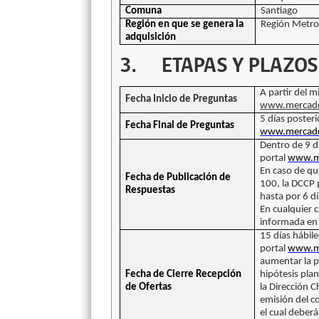
Comuna
Santiago
Región en que se genera la
Región Metro
adquisición
3.
ETAPAS Y PLAZOS
A partir del m
Fecha Inicio de Preguntas
www.mercado
5 días posteri
Fecha Final de Preguntas
www.mercado
Dentro de 9 dí
portal
www.me
En caso de qu
Fecha de Publicación de
100, la DCCP 
Respuestas
hasta por 6 dí
En cualquier 
informada en e
15 días hábile
portal
www.me
aumentar la pa
Fecha de Cierre Recepción
hipótesis pla
de Ofertas
la Dirección 
emisión del c
el cual deber