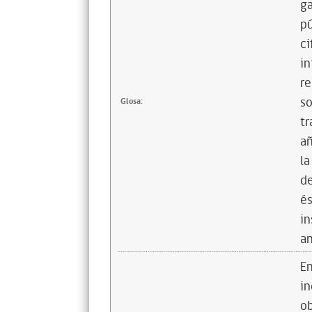
ga
pú
ci
in
re
so
Glosa:
tr
añ
la
de
és
in
an
En
in
ob