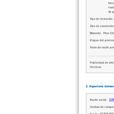
herr
mate
de a
Tipo de licitación:
Tipo de convocator
Moneda:
Peso Chi
Etapas del proces
Toma de razón por
Publicidad de ofe
técnicas:
2. Organismo deman
Razón social:
DI
Unidad de compra