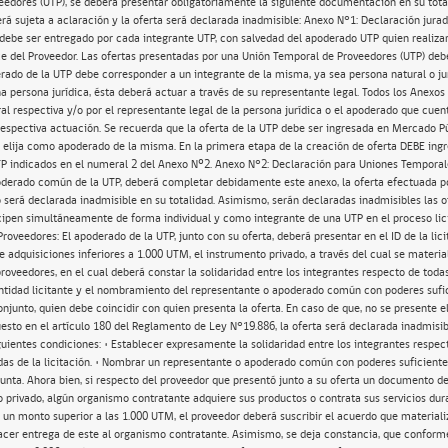
edores (UTP), se deberá presentar obligatoriamente la siguiente documentación en su tota
erá sujeta a aclaración y la oferta será declarada inadmisible: Anexo N°1: Declaración jura
: debe ser entregado por cada integrante UTP, con salvedad del apoderado UTP quien realizar
ce del Proveedor. Las ofertas presentadas por una Unión Temporal de Proveedores (UTP) deb
rado de la UTP debe corresponder a un integrante de la misma, ya sea persona natural o jur
a persona jurídica, ésta deberá actuar a través de su representante legal. Todos los Anexo
ral respectiva y/o por el representante legal de la persona jurídica o el apoderado que cue
 respectiva actuación. Se recuerda que la oferta de la UTP debe ser ingresada en Mercado 
e elija como apoderado de la misma. En la primera etapa de la creación de oferta DEBE ingr
TP indicados en el numeral 2 del Anexo Nº2. Anexo N°2: Declaración para Uniones Temporal
derado común de la UTP, deberá completar debidamente este anexo, la oferta efectuada p
 será declarada inadmisible en su totalidad. Asimismo, serán declaradas inadmisibles las o
cipen simultáneamente de forma individual y como integrante de una UTP en el proceso lici
oveedores: El apoderado de la UTP, junto con su oferta, deberá presentar en el ID de la licit
e adquisiciones inferiores a 1.000 UTM, el instrumento privado, a través del cual se materia
roveedores, en el cual deberá constar la solidaridad entre los integrantes respecto de toda
ntidad licitante y el nombramiento del representante o apoderado común con poderes sufi
onjunto, quien debe coincidir con quien presenta la oferta. En caso de que, no se presente 
esto en el artículo 180 del Reglamento de Ley N°19.886, la oferta será declarada inadmisi
guientes condiciones: • Establecer expresamente la solidaridad entre los integrantes respec
das de la licitación. • Nombrar un representante o apoderado común con poderes suficiente
unta. Ahora bien, si respecto del proveedor que presentó junto a su oferta un documento de
 privado, algún organismo contratante adquiere sus productos o contrata sus servicios dura
un monto superior a las 1.000 UTM, el proveedor deberá suscribir el acuerdo que materializ
acer entrega de este al organismo contratante. Asimismo, se deja constancia, que conforme 