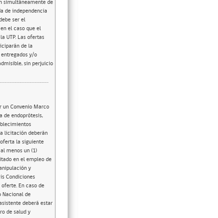
pen simultáneamente de
ada de independencia
debe ser el
en el caso que el
la UTP. Las ofertas
iciparán de la
n entregados y/o
misible, sin perjuicio
 los productos El oferente deberá presentar una declaración jurada junto con su oferta contenida dentro del mismo anexo de representación de la marca (Anexo N° 5), firmada por el fabricante (marca) o representante legal del fabricante en Chile (representante de la marca), en la que comprometa que los productos ofrecidos en el contexto de esta licitación cuentan con una garantía mínima conforme a lo establecido en la carta de la marca, lo que deberá declarar en el Anexo N° 5. Los defectos de fabricación o materiales relacionados a los productos ofertados deberán ser cubiertos completamente por el proveedor durante toda la vigencia del convenio. En caso de que el oferente no presente válidamente esta declaración contenida dentro del Anexo N°5, incluyendo lo que respecta a la garantía, conforme a los requisitos previamente señalados, se desestimará la marca y consecuentemente, los productos ofertados por el proveedor que se relacionen a esta marca. ¿Qué debe cubrir esta garantía? La declaración de garantía sobre el producto entregado por parte del proveedor implica la cobertura de al menos, las siguientes condiciones: 1. Defectos de fabricación o materiales del implante o producto. 2. Fallas estructurales del dispositivo bajo uso clínico apropiado. 3. Reemplazo gratuito del producto defectuoso, incluyendo: o Nuevo producto sin costo. o Instrumental compatible para su colocación/manipulación o Asistencia técnica del representante quirúrgico (si lo exige el procedimiento clínico y conforme a lo definido previamente con el centro de salud pública a través de las condiciones especifi