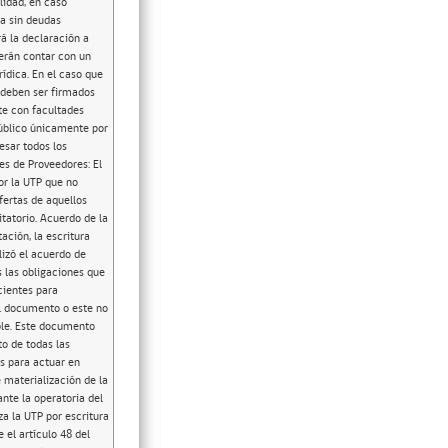
lidad, en caso
da sin deudas
á la declaración a
erán contar con un
ídica. En el caso que
s deben ser firmados
nte con facultades
Público únicamente por
esar todos los
es de Proveedores: El
or la UTP que no
fertas de aquellos
tatorio. Acuerdo de la
ación, la escritura
lizó el acuerdo de
s las obligaciones que
cientes para
el documento o este no
ble. Este documento
to de todas las
s para actuar en
 materialización de la
nte la operatoria del
a la UTP por escritura
el artículo 48 del