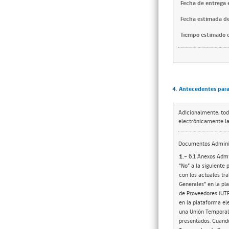
Fecha de entrega e
Fecha estimada de
Tiempo estimado d
4. Antecedentes para 
Adicionalmente, tod
electrónicamente la
Documentos Adminis
1.-
6.1 Anexos Admi
“No” a la siguiente
con los actuales tr
Generales” en la p
de Proveedores (UTP
en la plataforma el
una Unión Temporal 
presentados. Cuando