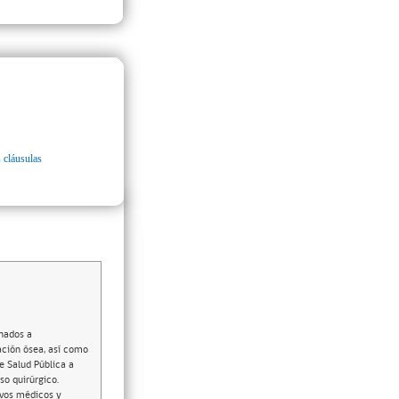
 cláusulas
inados a
jación ósea, así como
e Salud Pública a
so quirúrgico.
ivos médicos y