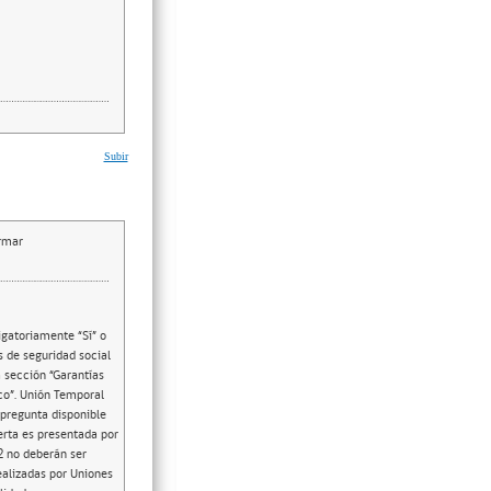
Subir
irmar
igatoriamente “Sí” o
s de seguridad social
a sección “Garantías
co”. Unión Temporal
 pregunta disponible
rta es presentada por
2 no deberán ser
ealizadas por Uniones