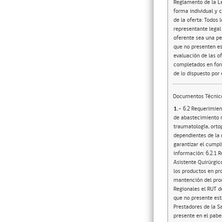
Reglamento de la Le
forma individual y 
de la oferta: Todos 
representante legal
oferente sea una per
que no presenten es
evaluación de las o
completados en form
de lo dispuesto por 
Documentos Técnic
1.-
6.2 Requerimientos y anexos técnicos En el contexto de que el presente proceso tiene por objeto establecer un Convenio Marco de abastecimiento nacional de insumos médicos, productos implantables y servicios técnicos asociados al área de endoprótesis, traumatología, ortopedia y sistemas de fijación ósea destinados a hospitales públicos, servicios de salud y establecimientos dependientes de la red asistencial del Ministerio de Salud de Chile, todos los proveedores que participen de esta licitación deberán garantizar el cumplimiento de los siguientes requisitos mínimos obligatorios, adjuntando y/o declarando en su oferta la siguiente información: 6.2.1 Representante Técnico Administrativo y Asistente Quirúrgico El oferente deberá disponer de al menos un (1) Asistente Quirúrgico (TENS o arsenalero de apoyo) por cada región donde declare cobertura, este último capacitado en el empleo de los productos en procedimientos médicos, con experiencia clínica y con manejo en las medicas de cuidado, manipulación y mantención del producto ofertado. Para efectos de la evaluación, el proveedor deberá declarar en la sección Mis Condiciones Regionales el RUT del Asistente Quirúrgico que representará a la empresa oferente en cada región en donde se ofert