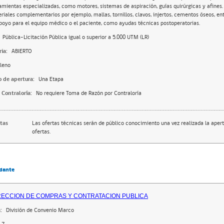
amientas especializadas, como motores, sistemas de aspiración, guías quirúrgicas y afines
riales complementarios por ejemplo, mallas, tornillos, clavos, injertos, cementos óseos, en
poyo para el equipo médico o el paciente, como ayudas técnicas postoperatorias.
Pública-Licitación Pública igual o superior a 5.000 UTM (LR)
ia:
ABIERTO
leno
o de apertura:
Una Etapa
 Contraloría:
No requiere Toma de Razón por Contraloría
rtas
Las ofertas técnicas serán de público conocimiento una vez realizada la apert
ofertas.
dante
RECCION DE COMPRAS Y CONTRATACION PUBLICA
:
División de Convenio Marco