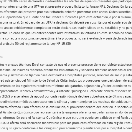
y N° 19.886, serán declaradas inadmisibles las ofertas de aquellos oferentes que partici
como integrante de una UTP en el presente proceso licitatorio. Anexo N°3: Declaración jur
los oferentes del presente proceso licitatorio deberán presentar este anexo. Quien suscribe 
 o el apoderado que cuente con facultades suficientes para esta actuación, o por sí mismo, 
sona natural. En el caso de las UTP, la declaración deberá ser suscrita por el apoderado de 
te anexo debidamente completado serán declaradas inadmisibles en su totalidad y no part
fertas. En caso de que los antecedentes administrativos solicitados en esta sección no sea
a correcta y oportuna, se desestimará la propuesta, no será evaluada y será declarada inad
el artículo 56 del reglamento de la Ley N° 19.886.
os
e. En caso de que no presente esta información para el Asistente Quirúrgico, o que el rut no pueda ser validado en el Registro Nacional de Prestadores de la Salud, la oferta será declarada inadmisible para los productos ofertados en esta región. Este asistente deberá estar presente en el pabellón quirúrgico conforme a las cirugías o procedimientos planificados por el hospital o centro de salud y disponible según requerimiento de la unidad compradora para asistir en la instalación y uso del producto. Las cirugías deberán ser planificadas e informadas al proveedor con al menos 72 horas hábiles de anticipación en lo que respecta a ortopedia y cirugías programadas o de lista de espera. En caso contrario, el proveedor y comprador podrán definir vía Acuerdo Complementario cómo se debe proseguir ante esta incidencia. Respecto de los procedimientos clínicos en el área de traumatología, dada su incertidumbre, deberá precisarse este hito de entrega en el respectivo Acuerdo Complementario que se firme con el(los) proveedor(es). Este asistente quirúrgico deberá presentarse puntual a los procedimientos programados, para los que se requiera su asistencia, conforme a la coordinación previa realizada con el organismo comprador. Este deberá cumplir con la vestimenta y los protocolos de ingreso a pabellón manejados por el centro de salud. Este asistente quirúrgico deberá contar asimismo con el instrumental quirúrgico necesario, así como los motores y hojas de sierra compatible entre sí, en especial para los procedimientos de cadera, hombro y rodilla. Todos los elementos antes descritos, así como las mismas endoprótesis y productos relacionados adquiridos a través de este convenio, deberán encontrarse en óptimas condiciones de funcionamiento, para la correcta instalación del implante o endoprótesis. Este asistente quirúrgico deberá también contar con el esquema completo y vigente de vacunación exigido por el Instituto de Salud Pública, contra la hepatitis B y deberá encontrarse acreditado en la Superintendencia de Salud como profesional del área clínica. Para acreditar la pertinencia de dicho(s) profesional(les) la Comisión Evaluadora podrá solicitar el Certificado de Vacuna contra Hepatitis B vigente o en su defecto, podrá hacerlo también el organismo público o la DCCP durante la operatoria del convenio. Lo anterior, conforme a lo dispuesto en la Norma Técnica N° 0225 sobre Programas de Prevención y Control de las Infecciones Asociadas a la Atención de Salud (IAAS), de fecha 26 de agosto del año 2022. Este profesional debe estar capacitado en la manipulación de los productos de las marcas ofertadas y debe ser capaz de brindar asesoría y soporte técnico al equipo clínico del centro de salud u hospital, sobre los dispositivos ofertados, considerando las distintas actualizaciones que sufran estos productos durante la operatoria como producto de la ocurrencia de avances tecnológicos Finalmente, este profesional deberá cumplir con los protocolos de bioseguridad vigentes que aseguren el bienestar del paciente y la integridad de la endoprótesis, insumo vinculado al área de ortopedia y traumatología, elementos de fijación y osteosíntesis química o mecánica, herramientas, instrumentos y motores empleados en algún procedimiento clínico para el que se hayan empleado los suministros de algún proveedor de este convenio. En caso de que este profesional deba ser reemplazado dado algún problema de salud o causa mayor el proveedor adjudicado deberá entregar con la debida prontitud y oportunidad, otro profesional, equivalente en experiencia y conocimientos al ofertado inicialmente, lo que comprende que el profesional de reemplazo contemple todos y cada uno de los requisitos detallados previamente en estas bases, o bien, en caso contrario, podrá ser sujeto de multas y sanciones conforme a lo especificado en estas bases. En caso de que sea necesario el reemplazo del asistente quirúrgico, esto deberá hacerse mediante una solicitud la que se ejercerá a través de la plataforma de mercado público, pudiendo la DCCP aceptar o rechazar dicho requerimiento dentro de los plazos indicados en bases para atención y respuestas de solicitudes a la DCCP en general. El asistente quirúrgico deberá ser diferente para cada una de las regiones ofertadas en atención a que este profesional debe estar disponible para realizar procedimientos en todos los centros de salud dentro de una misma región, limitando su alcance a aquellos en donde procedimientos del área médica de traumatología, ortopedia y endoprótesis puedan realizarse. 6.2.2. Representación de Marca El oferente deberá contar con representación directa o distribución oficial acreditada de la(s) marca(s) de los productos ofertados, lo que deberá acreditar presentado una carta de representación del fabricante, conforme al formato entregado en el Anexo N°5 por estas bases. En dicho anexo se deberá indicar cuál es la garantía postoperatoria ofrecida por el fabricante para los productos ofertados para esa marca en esta licitación y la vigencia de la representación. Para ello se han dispuesto datos sobre las duraciones esperadas (vigencia clínica referencial en años cuando aplica, es decir, se excluyen productos de un único uso o uso temporal) para cada uno de los productos licitados considerando el plazo a partir del uso del producto y bajo condiciones estándares de desgaste, mantención y control del dispositivo o insumo. Esta carta deberá adjuntarse como parte de la Oferta Técnica del Proveedor y se entenderá como válido este requisito cuando el proveedor adjunta una carta firmada por cada fabricante de marca (Representante Legal de la marca fabricante) conforme al formato entregado en estas bases de licitación y antes del plazo de recepción de ofertas. Todas las marcas ofertadas deberán estar contenidas y detalladas en las cartas entregadas, o de forma contraria, la marca será desestimada para la oferta presentada. En caso de que el proveedor haya presentado antecedentes falsos durante la evaluación, la oferta será declarada inadmisible. En caso de que se detecte que el proveedor ha presentado antecedentes falsos una vez adjudicada la licitación, se le dará término anticipado según la cláusula 10.15.2. En el caso de que el oferente no cuente con ninguna carta válida, se desestimaría la oferta completa, quedando inadmisible en este proceso. 6.2.3 Plazos de Entrega y Logística Quirúrgica El oferente deberá asegurar el cumplimiento de los siguientes plazos máximos de entrega del instrumental básico y asistencia técnica asociada: Zona Geográfica Plazo Máximo de Entrega endoprótesis con instrumental básico y motor compatible Región Metropolitana (RM) 24 horas corridas desde requerimiento Capitales regionales zona central, sur, y norte 48 horas corridas desde requerimiento Localidades fuera del radio urbano y zonas extremas (Arica y Parinacota / Magallanes, islas) 96 horas corridas desde requerimiento En el caso de que el oferente indique plazos de entrega mayores a los arriba detallados, se desestimara la oferta completa, quedando inadmisible en este proceso. 6.2.4 Garantía mínima de