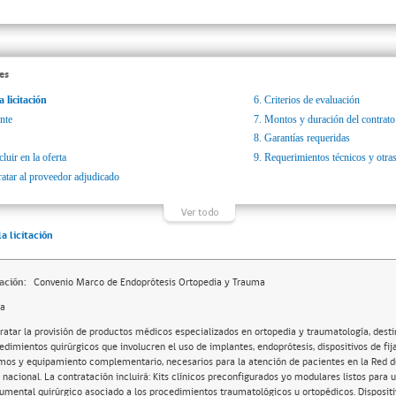
es
a licitación
6.
Criterios de evaluación
nte
7.
Montos y duración del contrato
8.
Garantías requeridas
luir en la oferta
9.
Requerimientos técnicos y otras
ratar al proveedor adjudicado
la licitación
ación:
Convenio Marco de Endoprótesis Ortopedia y Trauma
da
ratar la provisión de productos médicos especializados en ortopedia y traumatología, dest
edimientos quirúrgicos que involucren el uso de implantes, endoprótesis, dispositivos de fi
mos y equipamiento complementario, necesarios para la atención de pacientes en la Red d
l nacional. La contratación incluirá: Kits clínicos preconfigurados yo modulares listos para u
rumental quirúrgico asociado a los procedimientos traumatológicos u ortopédicos. Disposit