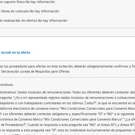
n soporte fisico
No hay información
 firma de contrato
No hay información
e evaluación de ofertas
No hay información
incluir en la oferta
os los proveedores para ofertar en esta licitación, deberán obligatoriamente confirmar y f
 Declaración Jurada de Requisitos para Ofertar.
trativos
nistrativos: Saldos insolutos de remuneraciones: Todos los oferentes deberán contestar obl
 pregunta: “¿Yo o mi representada registra saldos insolutos de remuneraciones o cotizacione
abajadores o con trabajadores contratados en los últimos 2 años?”, la que se encuentra en l
lataforma electrónica de convenio marco “Mis Condiciones Comerciales para Convenio Mar
): Los oferentes deberán contestar obligatoria y específicamente “SÍ” o “NO” a la siguiente
ectrónica de Convenio Marco “Mis Condiciones Comerciales para Convenio Marco”: “¿La ofe
de Proveedores?”. Cuando la respuesta a esta pregunta sea “NO”, el Anexo N°1 y Anexo N°
 la respuesta a esta pregunta sea “SÍ”, esto es, tratándose exclusivamente de propuestas r