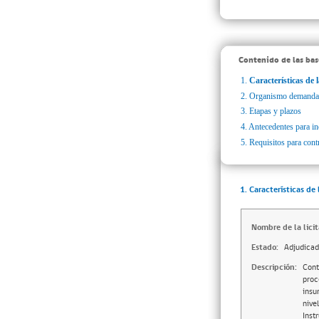
Contenido de las bas
1.
Características de l
2.
Organismo demanda
3.
Etapas y plazos
4.
Antecedentes para inc
5.
Requisitos para cont
1. Características de 
Nombre de la licit
Estado:
Adjudica
Descripción:
Cont
proc
insu
nive
Inst