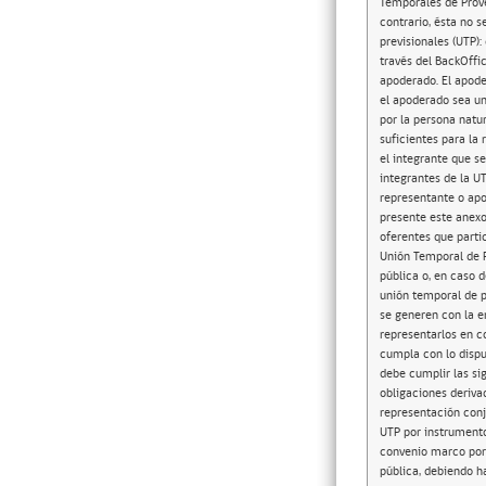
Temporales de Prove
contrario, ésta no s
previsionales (UTP)
través del BackOffi
apoderado. El apode
el apoderado sea un
por la persona natu
suficientes para la
el integrante que s
integrantes de la U
representante o apo
presente este anexo
oferentes que parti
Unión Temporal de Pr
pública o, en caso d
unión temporal de p
se generen con la e
representarlos en c
cumpla con lo dispu
debe cumplir las si
obligaciones deriva
representación conj
UTP por instrumento
convenio marco por 
pública, debiendo h