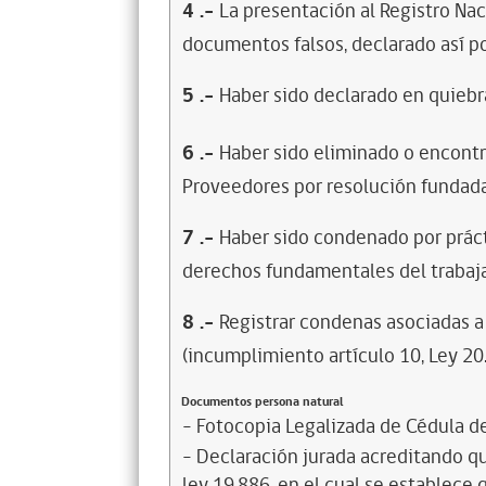
4
.-
La presentación al Registro Na
documentos falsos, declarado así po
5
.-
Haber sido declarado en quiebra
6
.-
Haber sido eliminado o encontr
Proveedores por resolución fundada
7
.-
Haber sido condenado por prácti
derechos fundamentales del trabaja
8
.-
Registrar condenas asociadas a 
(incumplimiento artículo 10, Ley 20
Documentos persona natural
- Fotocopia Legalizada de Cédula d
- Declaración jurada acreditando que
ley 19.886, en el cual se establece