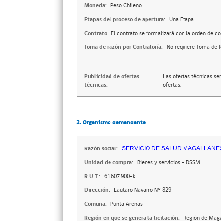
Moneda:
Peso Chileno
Etapas del proceso de apertura:
Una Etapa
Contrato
El contrato se formalizará con la orden de c
Toma de razón por Contraloría:
No requiere Toma de R
Publicidad de ofertas
Las ofertas técnicas se
técnicas:
ofertas.
2. Organismo demandante
Razón social:
SERVICIO DE SALUD MAGALLANE
Unidad de compra:
Bienes y servicios - DSSM
R.U.T.:
61.607.900-k
Dirección:
Lautaro Navarro N° 829
Comuna:
Punta Arenas
Región en que se genera la licitación:
Región de Maga