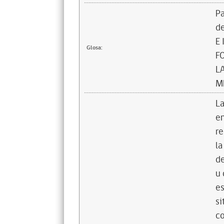
Pa
d
E
Glosa:
F
L
M
La
en
re
la
de
u 
es
si
co