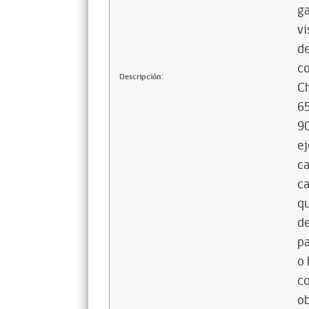
ga
vi
de
co
Descripción:
Ch
65
90
ej
ca
ca
qu
de
pa
o 
co
ob