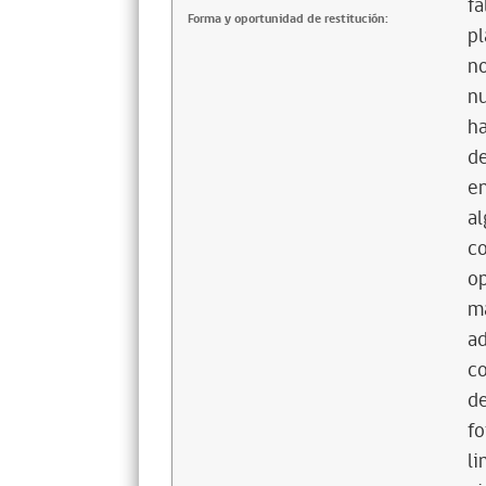
fa
Forma y oportunidad de restitución:
pl
no
nu
ha
de
en
al
co
op
ma
ad
c
de
fo
li