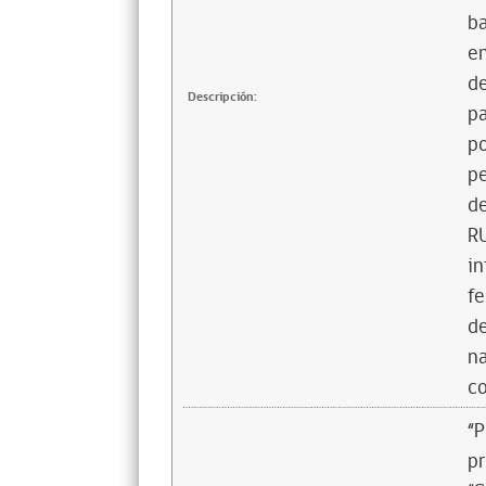
ba
em
de
Descripción:
pa
po
pe
de
RU
in
fe
de
na
co
“P
pr