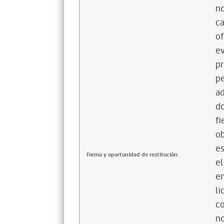
no
ca
of
ev
pr
pe
ad
do
fi
ob
es
Forma y oportunidad de restitución:
el
en
li
co
n