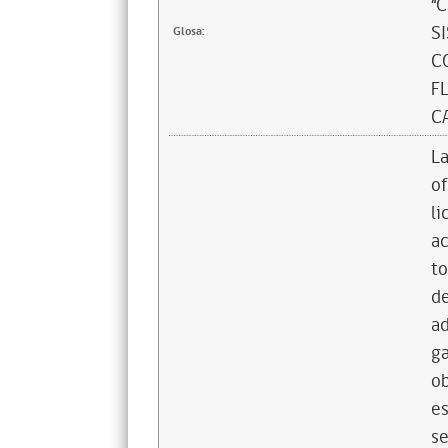
“
S
Glosa:
C
F
C
La
of
li
ac
to
de
ad
ga
ob
es
se