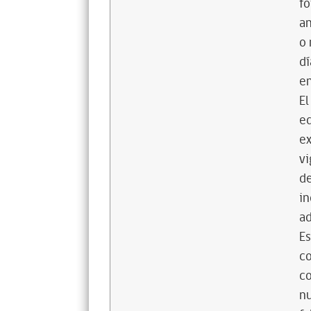
fo
an
o 
dí
em
El
eq
ex
vi
de
in
ad
Es
co
co
nu