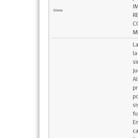
I
Glosa:
R
C
M
La
la
si
ju
Al
pr
po
si
fu
En
ca