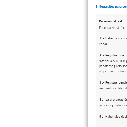
5. Requisitos para co
Persona natural
Encontrarse hábil en 
1
.-
Haber sido cond
Penal.
2
.-
Registrar una o
inferior a 500 UTM 
pendiente juicio sob
respectiva resolució
3
.-
Registrar deuda
mediante certificad
4
.-
La presentació
judicial ejecutoriad
5
.-
Haber sido decl