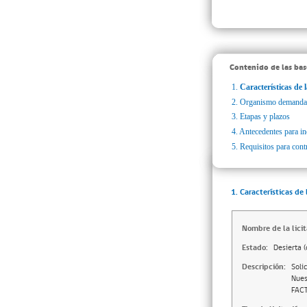
Contenido de las bas
1.
Características de l
2.
Organismo demanda
3.
Etapas y plazos
4.
Antecedentes para inc
5.
Requisitos para cont
1. Características de 
Nombre de la licit
Estado:
Desierta (
Descripción:
Soli
Nues
FACT