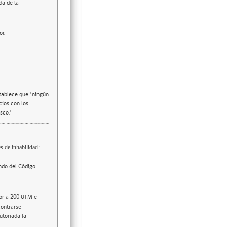
da de la
or.
stablece que "ningún
cios con los
sco."
s de inhabilidad:
ndo del Código
ior a 200 UTM e
contrarse
utoriada la