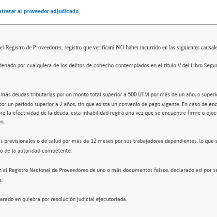
ntratar al proveedor adjudicado
el Registro de Proveedores, registro que verificará NO haber incurrido en las siguientes causale
enado por cualquiera de los delitos de cohecho contemplados en el título V del Libro Segu
 más deudas tributarias por un monto total superior a 500 UTM por más de un año, o super
por un período superior a 2 años, sin que exista un convenio de pago vigente. En caso de en
re la efectividad de la deuda, esta inhabilidad regirá una vez que se encuentre firme o ejec
n.
s previsionales o de salud por más de 12 meses por sus trabajadores dependientes, lo que 
o de la autoridad competente.
n al Registro Nacional de Proveedores de uno o más documentos falsos, declarado así por s
a.
arado en quiebra por resolución judicial ejecutoriada.