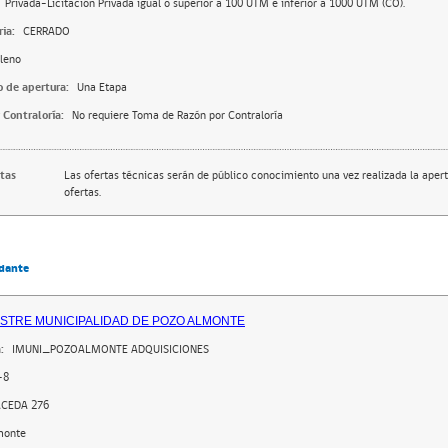
Privada-Licitación Privada igual o superior a 100 UTM e inferior a 1000 UTM (CO).
ia:
CERRADO
leno
o de apertura:
Una Etapa
 Contraloría:
No requiere Toma de Razón por Contraloría
rtas
Las ofertas técnicas serán de público conocimiento una vez realizada la apert
ofertas.
dante
USTRE MUNICIPALIDAD DE POZO ALMONTE
:
IMUNI_POZOALMONTE ADQUISICIONES
-8
CEDA 276
monte