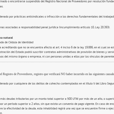
inado o encontrarse suspendido del Registro Nacional de Proveedores por resolución funda
as.
enado por prácticas antisindicales o infracción a los derechos fundamentales del trabajad
nas asociadas a responsabilidad penal jurídica (incumplimiento artículo 10, Ley 20.393).
a natural
ada de Cédula de Identidad
 acreditando que no se encuentra afecto al art. 4 inciso 6 de la ley 19.886, en el cual se e
tración del Estado podrá suscribir contratos administrativos de provisión de bienes y servi
ivos del mismo órgano o empresa, ni con personas unidas a ellos por los vínculos de parente
el Registro de Proveedores, registro que verificará NO haber incurrido en las siguientes causale
enado por cualquiera de los delitos de cohecho contemplados en el título V del Libro Segu
 más deudas tributarias por un monto total superior a 500 UTM por más de un año, o super
por un período superior a 2 años, sin que exista un convenio de pago vigente. En caso de en
re la efectividad de la deuda, esta inhabilidad regirá una vez que se encuentre firme o ejec
n.