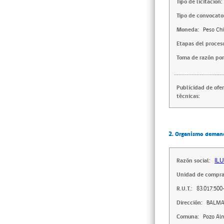
Tipo de licitación:
Tipo de convocator
Moneda:
Peso Chi
Etapas del proces
Toma de razón por
Publicidad de ofe
técnicas:
2. Organismo deman
Razón social:
IL
Unidad de compra
R.U.T.:
83.017.500
Dirección:
BALMA
Comuna:
Pozo Al