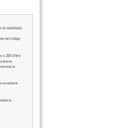
s de inhabilidad:
ndo del Código
ior a 200 UTM e
contrarse
utoriada la
se acreditará
entencia