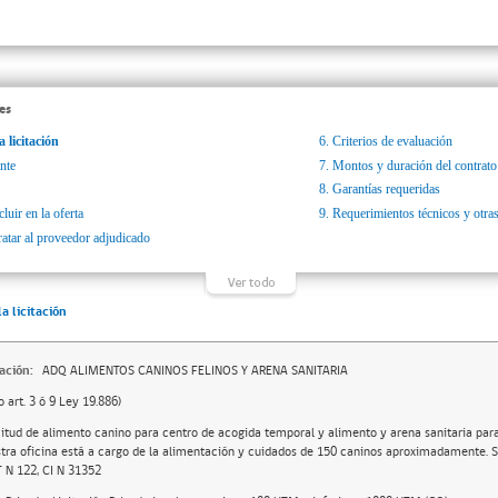
es
a licitación
6.
Criterios de evaluación
nte
7.
Montos y duración del contrato
8.
Garantías requeridas
luir en la oferta
9.
Requerimientos técnicos y otras
ratar al proveedor adjudicado
la licitación
ación:
ADQ ALIMENTOS CANINOS FELINOS Y ARENA SANITARIA
o art. 3 ó 9 Ley 19.886)
citud de alimento canino para centro de acogida temporal y alimento y arena sanitaria para f
tra oficina está a cargo de la alimentación y cuidados de 150 caninos aproximadamente. S
 N 122, CI N 31352