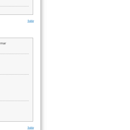
Subir
irmar
Subir