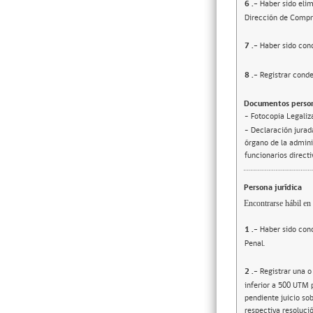
6
.-
Haber sido elim
Dirección de Compr
7
.-
Haber sido cond
8
.-
Registrar conde
Documentos person
- Fotocopia Legaliz
- Declaración jurada
órgano de la adminis
funcionarios direct
Persona jurídica
Encontrarse hábil en 
1
.-
Haber sido cond
Penal.
2
.-
Registrar una o
inferior a 500 UTM 
pendiente juicio sob
respectiva resolució