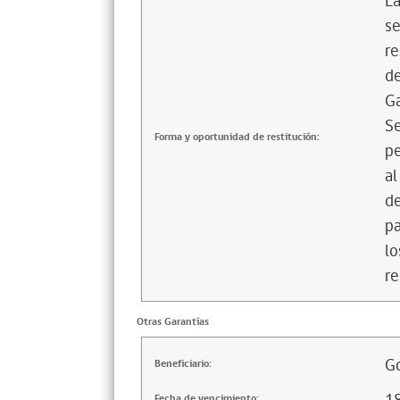
La
se
re
de
Ga
Se
Forma y oportunidad de restitución:
pe
al
de
pa
lo
re
Otras Garantías
Go
Beneficiario:
Fecha de vencimiento: