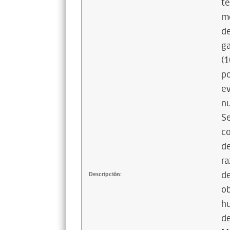
té
mo
de
ga
(1
po
ev
nu
Se
co
de
ra
de
Descripción:
ob
hu
de