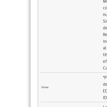
Ma
co
nu
Si
de
Re
in
al
té
ef
C
“P
d
Glosa:
E
ID