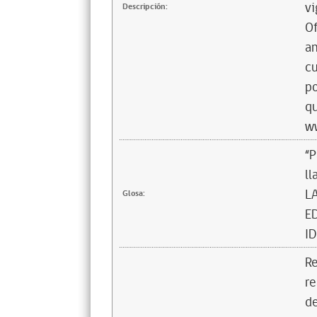
vi
Descripción:
Of
an
cu
po
qu
w
“P
ll
L
Glosa:
E
ID
Re
re
de