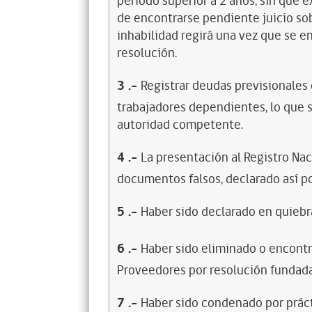
período superior a 2 años, sin que 
de encontrarse pendiente juicio sob
inhabilidad regirá una vez que se e
resolución.
3
.-
Registrar deudas previsionales
trabajadores dependientes, lo que s
autoridad competente.
4
.-
La presentación al Registro Na
documentos falsos, declarado así po
5
.-
Haber sido declarado en quiebra
6
.-
Haber sido eliminado o encontr
Proveedores por resolución fundada
7
.-
Haber sido condenado por prácti