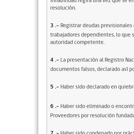
inhabilidad regirá una vez que se e
resolución.
3
.-
Registrar deudas previsionales
trabajadores dependientes, lo que s
autoridad competente.
4
.-
La presentación al Registro Na
documentos falsos, declarado así po
5
.-
Haber sido declarado en quiebra
6
.-
Haber sido eliminado o encontr
Proveedores por resolución fundada
7
.-
Haber sido condenado por prácti