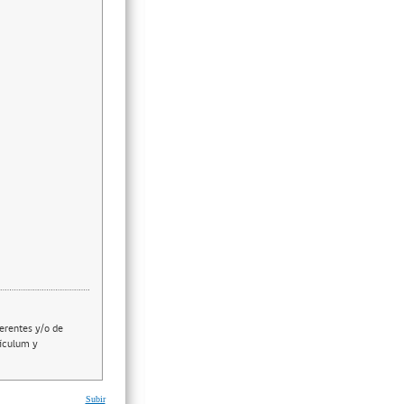
erentes y/o de
rículum y
Subir