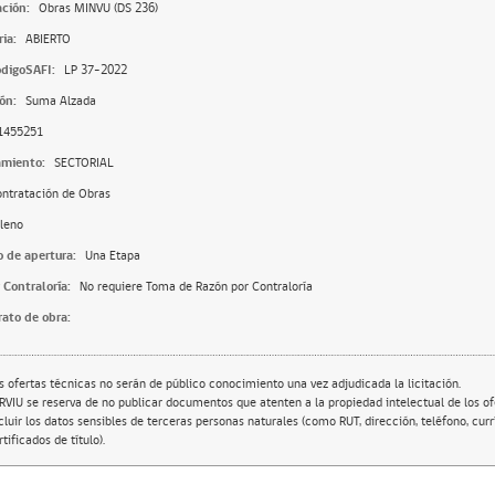
ación:
Obras MINVU (DS 236)
ia:
ABIERTO
digoSAFI:
LP 37-2022
ón:
Suma Alzada
1455251
amiento:
SECTORIAL
ntratación de Obras
leno
o de apertura:
Una Etapa
 Contraloría:
No requiere Toma de Razón por Contraloría
rato de obra:
s ofertas técnicas no serán de público conocimiento una vez adjudicada la licitación.
RVIU se reserva de no publicar documentos que atenten a la propiedad intelectual de los of
cluir los datos sensibles de terceras personas naturales (como RUT, dirección, teléfono, cur
rtificados de título).