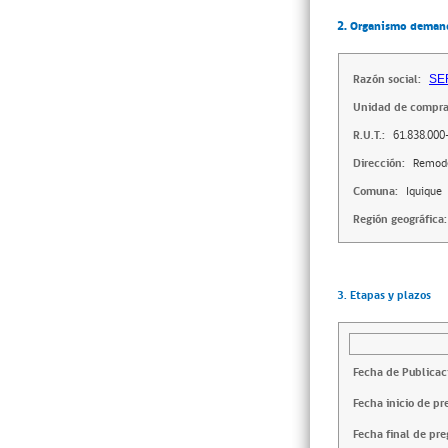
2. Organismo deman
Razón social:
SE
Unidad de compra
R.U.T.:
61.838.000
Dirección:
Remode
Comuna:
Iquique
Región geográfica:
3. Etapas y plazos
Fecha de Publicac
Fecha inicio de pr
Fecha final de pre