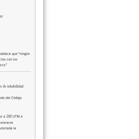
or.
stablece que "ningún
cios con los
sco."
s de inhabilidad:
ndo del Código
ior a 200 UTM e
contrarse
utoriada la