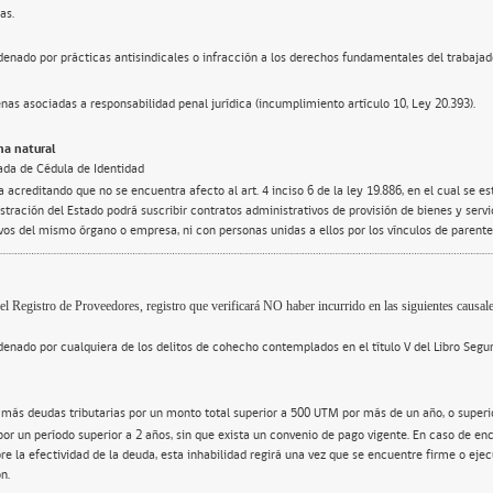
as.
enado por prácticas antisindicales o infracción a los derechos fundamentales del trabajad
nas asociadas a responsabilidad penal jurídica (incumplimiento artículo 10, Ley 20.393).
a natural
ada de Cédula de Identidad
 acreditando que no se encuentra afecto al art. 4 inciso 6 de la ley 19.886, en el cual se e
tración del Estado podrá suscribir contratos administrativos de provisión de bienes y servi
ivos del mismo órgano o empresa, ni con personas unidas a ellos por los vínculos de parente
el Registro de Proveedores, registro que verificará NO haber incurrido en las siguientes causale
enado por cualquiera de los delitos de cohecho contemplados en el título V del Libro Segu
 más deudas tributarias por un monto total superior a 500 UTM por más de un año, o super
por un período superior a 2 años, sin que exista un convenio de pago vigente. En caso de en
re la efectividad de la deuda, esta inhabilidad regirá una vez que se encuentre firme o ejec
n.