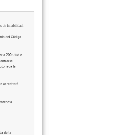
s de inhabilidad:
ndo del Código
ior a 200 UTM e
contrarse
utoriada la
se acreditará
entencia
da de la