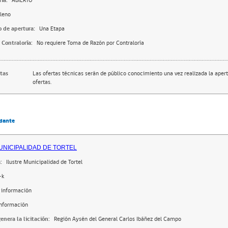
ia:
ABIERTO
leno
o de apertura:
Una Etapa
 Contraloría:
No requiere Toma de Razón por Contraloría
rtas
Las ofertas técnicas serán de público conocimiento una vez realizada la apert
ofertas.
dante
MUNICIPALIDAD DE TORTEL
:
Ilustre Municipalidad de Tortel
-k
 información
información
enera la licitación:
Región Aysén del General Carlos Ibáñez del Campo