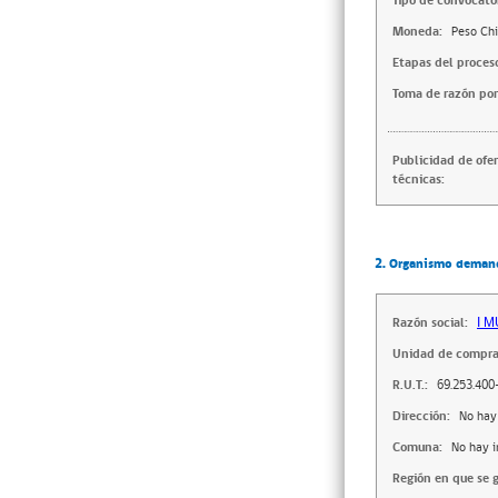
Tipo de convocator
Moneda:
Peso Chi
Etapas del proces
Toma de razón por
Publicidad de ofe
técnicas:
2. Organismo deman
Razón social:
I 
Unidad de compra
R.U.T.:
69.253.400
Dirección:
No hay
Comuna:
No hay 
Región en que se g