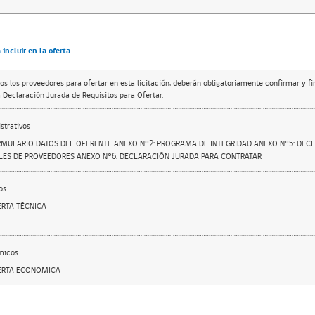
incluir en la oferta
os los proveedores para ofertar en esta licitación, deberán obligatoriamente confirmar y f
 Declaración Jurada de Requisitos para Ofertar.
trativos
RMULARIO DATOS DEL OFERENTE ANEXO N°2: PROGRAMA DE INTEGRIDAD ANEXO N°5: DEC
ES DE PROVEEDORES ANEXO N°6: DECLARACIÓN JURADA PARA CONTRATAR
os
ERTA TÉCNICA
micos
FERTA ECONÓMICA