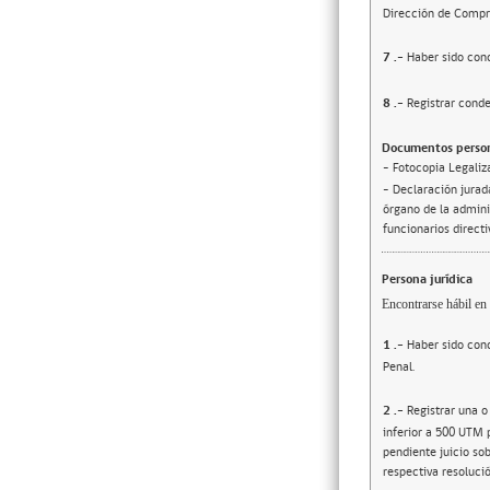
Dirección de Compr
7
.-
Haber sido cond
8
.-
Registrar conde
Documentos person
- Fotocopia Legaliz
- Declaración jurada
órgano de la adminis
funcionarios direct
Persona jurídica
Encontrarse hábil en 
1
.-
Haber sido cond
Penal.
2
.-
Registrar una o
inferior a 500 UTM 
pendiente juicio sob
respectiva resolució