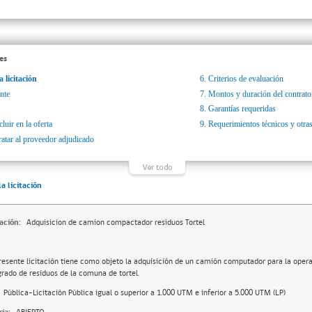
es
a licitación
6.
Criterios de evaluación
nte
7.
Montos y duración del contrato
8.
Garantías requeridas
luir en la oferta
9.
Requerimientos técnicos y otras
ratar al proveedor adjudicado
la licitación
ación:
Adquisicion de camion compactador residuos Tortel
resente licitación tiene como objeto la adquisición de un camión computador para la oper
grado de residuos de la comuna de tortel.
Pública-Licitación Pública igual o superior a 1.000 UTM e inferior a 5.000 UTM (LP)