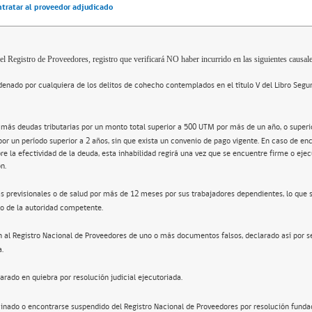
ntratar al proveedor adjudicado
el Registro de Proveedores, registro que verificará NO haber incurrido en las siguientes causale
enado por cualquiera de los delitos de cohecho contemplados en el título V del Libro Segu
 más deudas tributarias por un monto total superior a 500 UTM por más de un año, o super
por un período superior a 2 años, sin que exista un convenio de pago vigente. En caso de en
re la efectividad de la deuda, esta inhabilidad regirá una vez que se encuentre firme o ejec
n.
s previsionales o de salud por más de 12 meses por sus trabajadores dependientes, lo que 
o de la autoridad competente.
n al Registro Nacional de Proveedores de uno o más documentos falsos, declarado así por s
a.
arado en quiebra por resolución judicial ejecutoriada.
inado o encontrarse suspendido del Registro Nacional de Proveedores por resolución funda