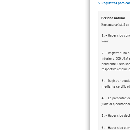
5. Requisitos para co
Persona natural
Encontrarse hábil en 
1
.-
Haber sido cond
Penal.
2
.-
Registrar una o
inferior a 500 UTM 
pendiente juicio sob
respectiva resolució
3
.-
Registrar deuda
mediante certificad
4
.-
La presentació
judicial ejecutoriad
5
.-
Haber sido decl
6
.-
Haber sido elim