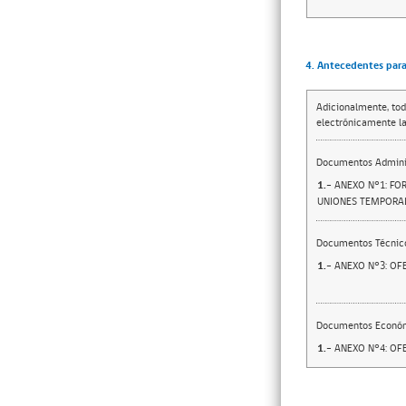
4. Antecedentes para 
Adicionalmente, tod
electrónicamente la
Documentos Adminis
1.-
ANEXO N°1: FO
UNIONES TEMPORAL
Documentos Técnic
1.-
ANEXO N°3: OF
Documentos Econó
1.-
ANEXO N°4: O