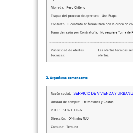
Moneda:
Peso Chileno
Etapas del proceso de apertura:
Una Etapa
Contrato
El contrato se formalizará con la orden de c
Toma de razón por Contraloría:
No requiere Toma de R
Publicidad de ofertas
Las ofertas técnicas se
técnicas:
ofertas.
2. Organismo demandante
Razón social:
SERVICIO DE VIVIENDA Y URBANI
Unidad de compra:
Licitaciones y Costos
R.U.T.:
61.821.000-6
Dirección:
O'Higgins 830
Comuna:
Temuco