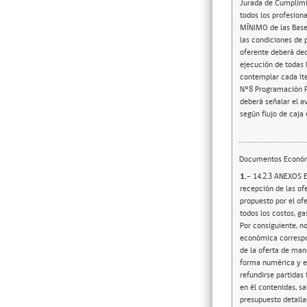
Jurada de Cumplimie
todos los profesion
MÍNIMO de las Bases
las condiciones de 
oferente deberá dec
ejecución de todas 
contemplar cada íte
N°8 Programación Fi
deberá señalar el a
según flujo de caja
Documentos Econó
1.-
14.2.3 ANEXOS E
recepción de las ofe
propuesto por el of
todos los costos, ga
Por consiguiente, n
económica correspon
de la oferta de mane
forma numérica y es
refundirse partidas
en él contenidas, s
presupuesto detalla