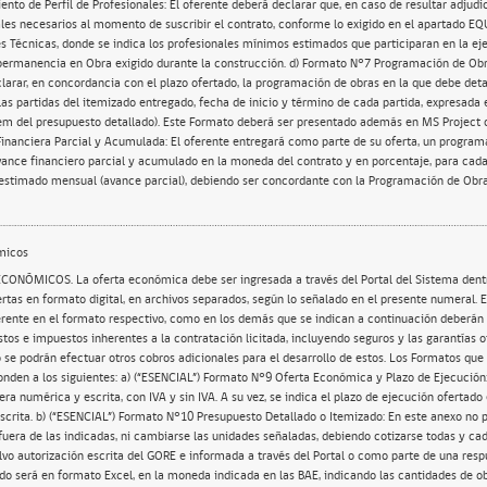
nto de Perfil de Profesionales: El oferente deberá declarar que, en caso de resultar adjudi
ales necesarios al momento de suscribir el contrato, conforme lo exigido en el apartado
 Técnicas, donde se indica los profesionales mínimos estimados que participaran en la ej
permanencia en Obra exigido durante la construcción. d) Formato N°7 Programación de Obr
larar, en concordancia con el plazo ofertado, la programación de obras en la que debe detal
las partidas del itemizado entregado, fecha de inicio y término de cada partida, expresada 
m del presupuesto detallado). Este Formato deberá ser presentado además en MS Project o
nanciera Parcial y Acumulada: El oferente entregará como parte de su oferta, un programa
vance financiero parcial y acumulado en la moneda del contrato y en porcentaje, para cad
 estimado mensual (avance parcial), debiendo ser concordante con la Programación de Obra
micos
CONÓMICOS. La oferta económica debe ser ingresada a través del Portal del Sistema dentr
rtas en formato digital, en archivos separados, según lo señalado en el presente numeral. En
erente en el formato respectivo, como en los demás que se indican a continuación deberán
stos e impuestos inherentes a la contratación licitada, incluyendo seguros y las garantías of
o se podrán efectuar otros cobros adicionales para el desarrollo de estos. Los Formatos que 
den a los siguientes: a) (“ESENCIAL”) Formato N°9 Oferta Económica y Plazo de Ejecución: 
ra numérica y escrita, con IVA y sin IVA. A su vez, se indica el plazo de ejecución ofertado 
crita. b) (“ESENCIAL”) Formato N°10 Presupuesto Detallado o Itemizado: En este anexo no p
 fuera de las indicadas, ni cambiarse las unidades señaladas, debiendo cotizarse todas y cad
alvo autorización escrita del GORE e informada a través del Portal o como parte de una resp
do será en formato Excel, en la moneda indicada en las BAE, indicando las cantidades de ob