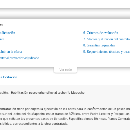
es
a licitación
6.
Criterios de evaluación
nte
7.
Montos y duración del contrato
8.
Garantías requeridas
luir en la oferta
9.
Requerimientos técnicos y otras
ratar al proveedor adjudicado
la licitación
ación:
Habilitación paseo urbanofluvial lecho río Mapocho
ontratación tiene por objeto la ejecución de las obras para la conformación de un paseo mu
e sur del lecho del río Mapocho, en un tramo de 5,25 km., entre Padre Letelier y Parque Lo
lo que señalan las presentes bases de licitación, Especificaciones Técnicas, Planos Generale
cialidad, correspondientes a la obra contratada.