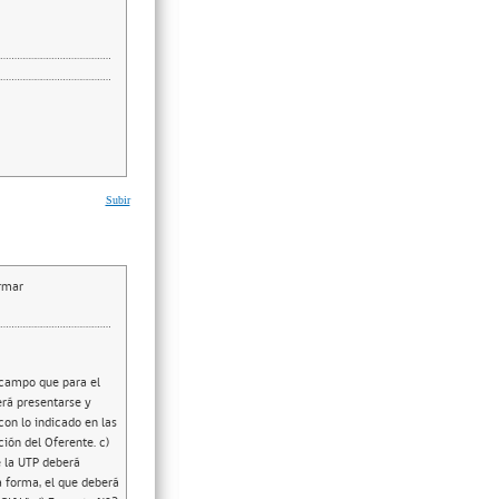
Subir
irmar
 campo que para el
erá presentarse y
on lo indicado en las
ción del Oferente. c)
e la UTP deberá
a forma, el que deberá