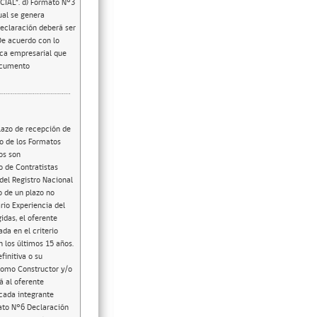
NCIAL”. d) Formato N°3
ual se genera
declaración deberá ser
De acuerdo con lo
ica empresarial que
documento
lazo de recepción de
so de los Formatos
os son
o de Contratistas
del Registro Nacional
o de un plazo no
rio Experiencia del
idas, el oferente
da en el criterio
 los últimos 15 años.
initiva o su
 como Constructor y/o
á al oferente
 cada integrante
ato N°6 Declaración