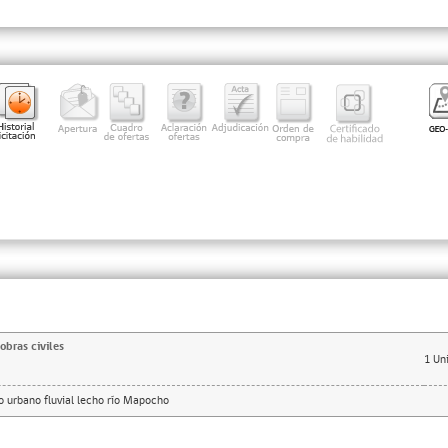
obras civiles
1
Un
o urbano fluvial lecho río Mapocho