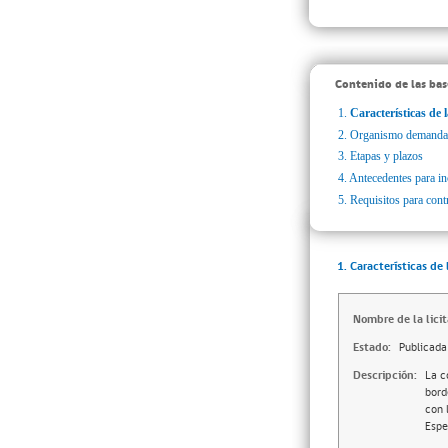
Contenido de las bas
1.
Características de l
2.
Organismo demanda
3.
Etapas y plazos
4.
Antecedentes para inc
5.
Requisitos para cont
1. Características de 
Nombre de la licit
Estado:
Publicada
Descripción:
La c
bord
con 
Espe