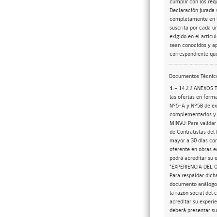
cumplir con los requ
Declaración jurada 
completamente en lí
suscrita por cada u
exigido en el artíc
sean conocidos y ap
correspondiente que
Documentos Técnic
1.-
14.2.2 ANEXOS T
las ofertas en forma
N°5-A y N°5B de exp
complementarios y s
MINVU: Para validar
de Contratistas del
mayor a 30 días con
oferente en obras e
podrá acreditar su 
“EXPERIENCIA DEL OF
Para respaldar dich
documento análogo e
la razón social del 
acreditar su experi
deberá presentar su