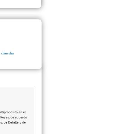
 cláusulas
ltipropósito en el
s Reyes, de acuerdo
s, de Detalle y de