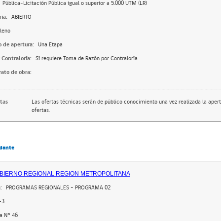
Pública-Licitación Pública igual o superior a 5.000 UTM (LR)
ia:
ABIERTO
leno
o de apertura:
Una Etapa
 Contraloría:
Sí requiere Toma de Razón por Contraloría
rato de obra:
rtas
Las ofertas técnicas serán de público conocimiento una vez realizada la apert
ofertas.
dante
BIERNO REGIONAL REGION METROPOLITANA
:
PROGRAMAS REGIONALES - PROGRAMA 02
-3
a N° 46