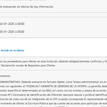
e evaluación de ofertas
No hay información
10-07-2026 11:00:00
20-07-2026 11:00:00
incluir en la oferta
os los proveedores para ofertar en esta licitación, deberán obligatoriamente confirmar y f
 Declaración Jurada de Requisitos para Ofertar.
trativos
DMINISTRATIVOS. Deberán anexarse en formato digital, como “anexo administrativo” en el
ortal, los siguientes: a) (“ESENCIAL”) GARANTÍA DE SERIEDAD DE LA OFERTA: La garantía deb
uisitos específicos determinados en las BAG, así como con los montos y plazos de acuerdo c
rmato N°1 Formulario de Identificación del Oferente: (persona natural o jurídica) Identifica
icación de cada uno de los integrantes de la UTP: (cuando corresponda) El representante d
 momento de ofertar, la Escritura Pública que da cuenta del acuerdo para participar de est