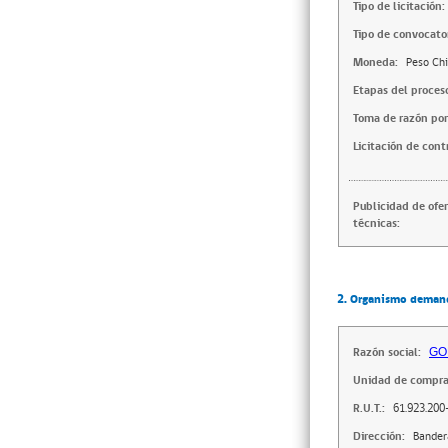
Tipo de licitación:
Tipo de convocator
Moneda:
Peso Chi
Etapas del proces
Toma de razón por
Licitación de cont
Publicidad de ofe
técnicas:
2. Organismo deman
Razón social:
GO
Unidad de compra
R.U.T.:
61.923.200
Dirección:
Bander