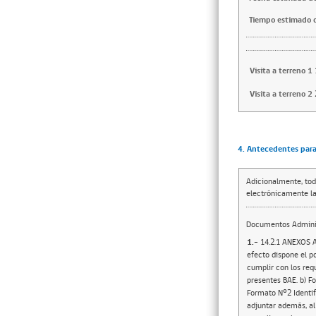
Tiempo estimado d
Visita a terreno 1
Visita a terreno 2
4. Antecedentes para 
Adicionalmente, tod
electrónicamente la
Documentos Adminis
1.-
14.2.1 ANEXOS A
efecto dispone el p
cumplir con los req
presentes BAE. b) Fo
Formato Nº2 Identif
adjuntar además, al