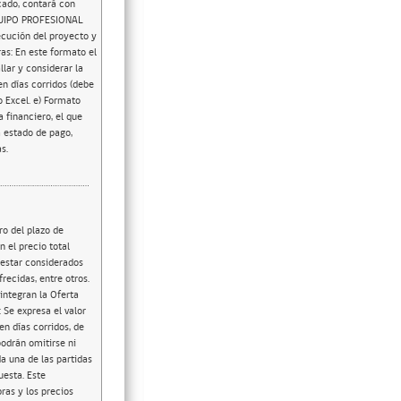
cado, contará con
 EQUIPO PROFESIONAL
ecución del proyecto y
as: En este formato el
lar y considerar la
en días corridos (debe
 Excel. e) Formato
 financiero, el que
a estado de pago,
s.
o del plazo de
 el precio total
 estar considerados
recidas, entre otros.
integran la Oferta
Se expresa el valor
en días corridos, de
odrán omitirse ni
a una de las partidas
uesta. Este
ras y los precios