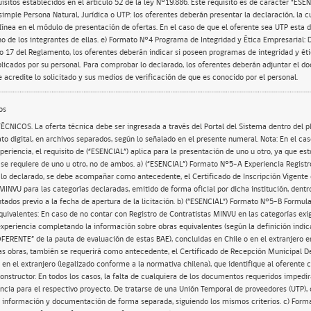
isitos establecidos en el artículo 52 de la ley N°19.886. Este requisito es de carácter “ESE
simple Persona Natural, Jurídica o UTP: los oferentes deberán presentar la declaración, la c
nea en el módulo de presentación de ofertas. En el caso de que el oferente sea UTP esta 
no de los integrantes de ellas. e) Formato N°4 Programa de Integridad y Ética Empresarial: 
ulo 17 del Reglamento, los oferentes deberán indicar si poseen programas de integridad y ét
licados por su personal. Para comprobar lo declarado, los oferentes deberán adjuntar el 
 acredite lo solicitado y sus medios de verificación de que es conocido por el personal.
os
ÉCNICOS. La oferta técnica debe ser ingresada a través del Portal del Sistema dentro del p
to digital, en archivos separados, según lo señalado en el presente numeral. Nota: En el ca
eriencia, el requisito de (“ESENCIAL”) aplica para la presentación de uno u otro, ya que est
e requiere de uno u otro, no de ambos. a) (“ESENCIAL”) Formato N°5-A Experiencia Registr
 lo declarado, se debe acompañar como antecedente, el Certificado de Inscripción Vigente 
 MINVU para las categorías declaradas, emitido de forma oficial por dicha institución, dentr
tados previo a la fecha de apertura de la licitación. b) (“ESENCIAL”) Formato N°5-B Formula
quivalentes: En caso de no contar con Registro de Contratistas MINVU en las categorías exig
experiencia completando la información sobre obras equivalentes (según la definición indica
ERENTE” de la pauta de evaluación de estas BAE), concluidas en Chile o en el extranjero en
as obras, también se requerirá como antecedente, el Certificado de Recepción Municipal Def
n el extranjero (legalizado conforme a la normativa chilena), que identifique al oferente
constructor. En todos los casos, la falta de cualquiera de los documentos requeridos impedir
encia para el respectivo proyecto. De tratarse de una Unión Temporal de proveedores (UTP),
 información y documentación de forma separada, siguiendo los mismos criterios. c) Form