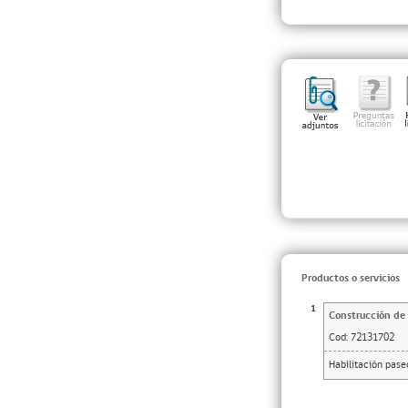
Productos o servicios
1
Construcción de 
Cod:
72131702
Habilitación pase