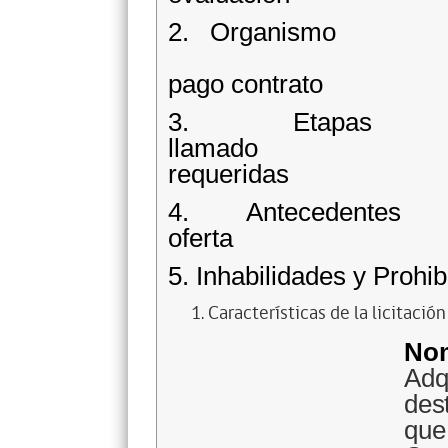
2. Or
7. M
pago contrato
3. Etapas
llamado 
requeridas
4. Antecedente
oferta 9. Disp
5. Inhabilidades y Prohi
Características de la licitación
No
Ad
des
qu