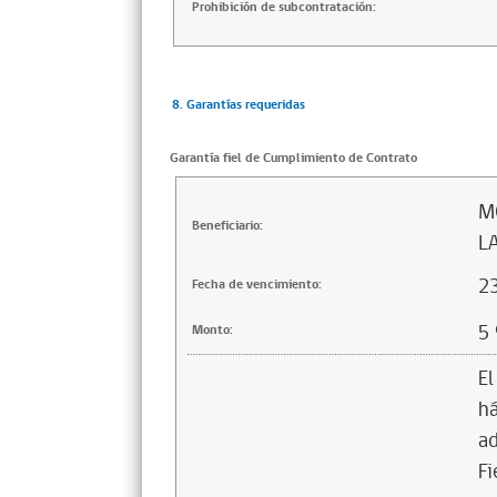
Prohibición de subcontratación:
8. Garantías requeridas
Garantía fiel de Cumplimiento de Contrato
M
Beneficiario:
L
2
Fecha de vencimiento:
5
Monto:
El
há
ad
Fi