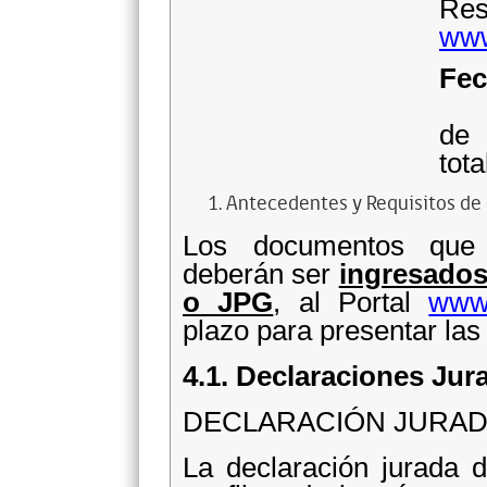
Re
www
Fe
Un
de 
tot
Antecedentes y Requisitos de 
Los documentos que 
deberán ser
ingresado
o JPG
, al Portal
www.
plazo para presentar las 
4.1. Declaraciones Jur
DECLARACIÓN JURADA 
La declaración jurada 