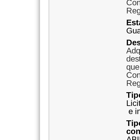
Con
Reg
Gua
D
Ad
des
qu
Con
Reg
Ti
Lic
e i
c
AB