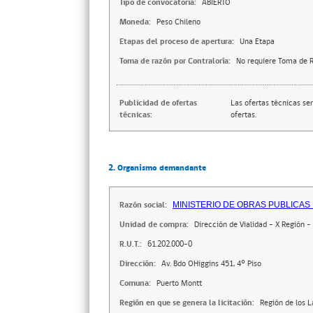
Tipo de convocatoria:
ABIERTO
Moneda:
Peso Chileno
Etapas del proceso de apertura:
Una Etapa
Toma de razón por Contraloría:
No requiere Toma de R
Publicidad de ofertas
Las ofertas técnicas se
técnicas:
ofertas.
2. Organismo demandante
Razón social:
MINISTERIO DE OBRAS PUBLICAS
Unidad de compra:
Dirección de Vialidad - X Región -
R.U.T.:
61.202.000-0
Dirección:
Av. Bdo OHiggins 451, 4º Piso
Comuna:
Puerto Montt
Región en que se genera la licitación:
Región de los 