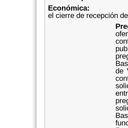
Económica:
Una 
el cierre de recepción de
Pre
ofe
co
pu
pre
Bas
de 
con
sol
ent
pre
sol
Bas
fun