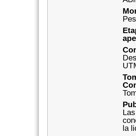
Pes
Et
a
De
UT
T
C
Tom
Pu
Las
con
la l