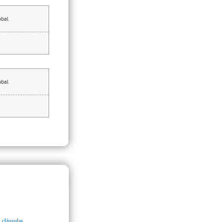
obal
obal
 cláusulas