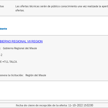
rtas
Las ofertas técnicas serán de público conocimiento una vez realizada la apert
ofertas.
dante
BIERNO REGIONAL VII REGION
:
Gobierno Regional del Maule
-2
E #711, TALCA.
enera la licitación:
Región del Maule
Fecha de cierre de recepción de la oferta:
11-10-2022 15:02:00