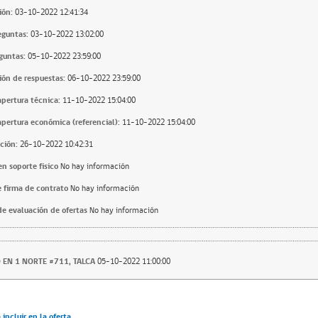
ión:
03-10-2022 12:41:34
eguntas:
03-10-2022 13:02:00
guntas:
05-10-2022 23:59:00
ión de respuestas:
06-10-2022 23:59:00
apertura técnica:
11-10-2022 15:04:00
apertura económica (referencial):
11-10-2022 15:04:00
ción:
26-10-2022 10:42:31
n soporte fisico
No hay información
 firma de contrato
No hay información
e evaluación de ofertas
No hay información
 EN 1 NORTE #711, TALCA
05-10-2022 11:00:00
incluir en la oferta