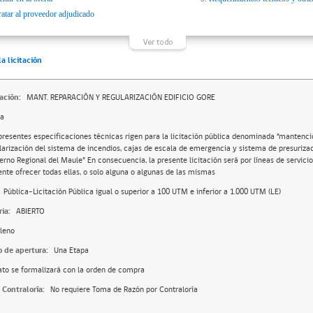
ratar al proveedor adjudicado
la licitación
ación:
MANT. REPARACIÓN Y REGULARIZACIÓN EDIFICIO GORE
da
presentes especificaciones técnicas rigen para la licitación pública denominada “mantenci
larización del sistema de incendios, cajas de escala de emergencia y sistema de presurizaci
erno Regional del Maule” En consecuencia, la presente licitación será por líneas de servici
ente ofrecer todas ellas, o solo alguna o algunas de las mismas
Pública-Licitación Pública igual o superior a 100 UTM e inferior a 1.000 UTM (LE)
ia:
ABIERTO
leno
o de apertura:
Una Etapa
ato se formalizará con la orden de compra
 Contraloría:
No requiere Toma de Razón por Contraloría