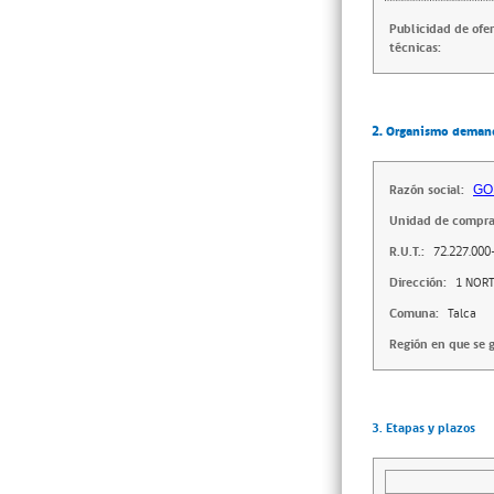
Publicidad de ofe
técnicas:
2. Organismo deman
Razón social:
GO
Unidad de compra
R.U.T.:
72.227.000
Dirección:
1 NORT
Comuna:
Talca
Región en que se g
3. Etapas y plazos