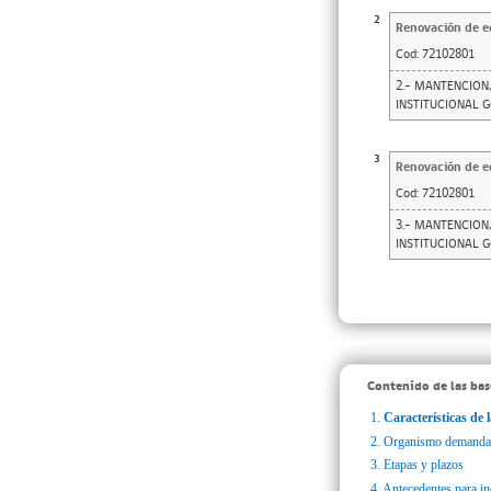
2
Renovación de ed
Cod:
72102801
2.- MANTENCION,
INSTITUCIONAL 
3
Renovación de ed
Cod:
72102801
3.- MANTENCION,
INSTITUCIONAL 
Contenido de las bas
1.
Características de l
2.
Organismo demanda
3.
Etapas y plazos
4.
Antecedentes para inc