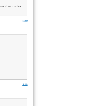
ura técnica de las
Subir
Subir