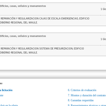
ificios, casas, señales y monumentos
1
Gl
 REPARACIÓN Y REGULARIZACION CAJAS DE ESCALA EMERGENCIAS, EDIFICIO
GOBIERNO REGIONAL DEL MAULE.
ificios, casas, señales y monumentos
1
Gl
 REPARACIÓN Y REGULARIZACION SISTEMA DE PRESURIZACION, EDIFICIO
GOBIERNO REGIONAL DEL MAULE.
es
a licitación
6.
Criterios de evaluación
nte
7.
Montos y duración del contrato
8.
Garantías requeridas
luir en la oferta
9.
Requerimientos técnicos y otras