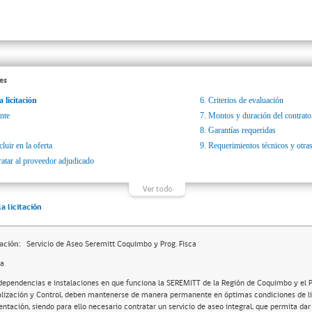
es
a licitación
6.
Criterios de evaluación
nte
7.
Montos y duración del contrato
8.
Garantías requeridas
luir en la oferta
9.
Requerimientos técnicos y otras
ratar al proveedor adjudicado
la licitación
ación:
Servicio de Aseo Seremitt Coquimbo y Prog. Fisca
da
dependencias e instalaciones en que funciona la SEREMITT de la Región de Coquimbo y el
alización y Control, deben mantenerse de manera permanente en óptimas condiciones de li
entación, siendo para ello necesario contratar un servicio de aseo integral, que permita da