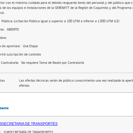
rior con el máximo cuidado para el debido resguardo tanto del personal y del público que c
 de los equipos e instalaciones de la SEREMITT de la Región de Coquimbo y del Programa d
rol.
Pública-Licitación Pública igual o superior a 100 UTM e inferior a 1.000 UTM (LE)
ia:
ABIERTO
leno
o de apertura:
Una Etapa
rirá suscripción de contrato
 Contraloría:
No requiere Toma de Razón por Contraloría
rtas
Las ofertas técnicas serán de público conocimiento una vez realizada la apert
ofertas.
dante
BSECRETARIA DE TRANSPORTES
:
SUBSECRETARÍA DE TRANSPORTES