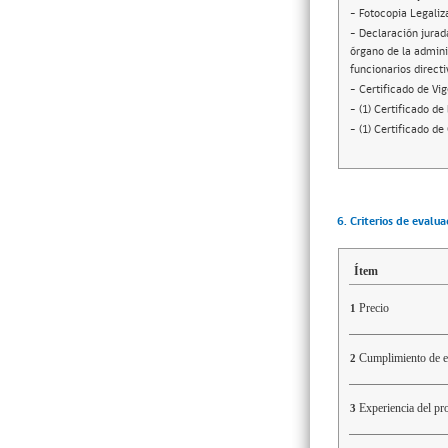
- Fotocopia Legaliz
- Declaración jurada
órgano de la adminis
funcionarios direct
- Certificado de Vi
- (1) Certificado d
- (1) Certificado d
6. Criterios de evalua
Ítem
Precio
1
Cumplimiento de es
2
Experiencia del pr
3