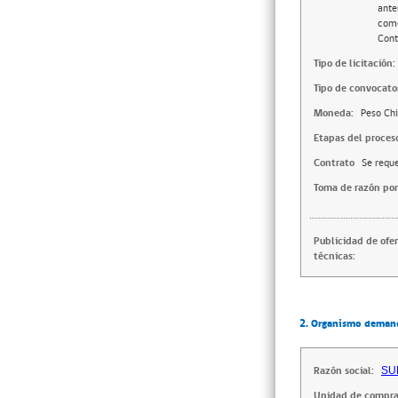
ante
como
Cont
Tipo de licitación:
Tipo de convocator
Moneda:
Peso Chi
Etapas del proces
Contrato
Se reque
Toma de razón por
Publicidad de ofe
técnicas:
2. Organismo deman
Razón social:
SU
Unidad de compra