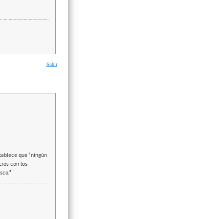
Subir
stablece que "ningún
cios con los
sco."