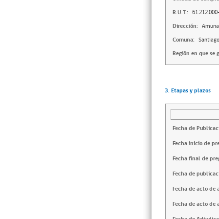
R.U.T.:
61.212.000
Dirección:
Amunat
Comuna:
Santiag
Región en que se g
3. Etapas y plazos
Fecha de Publicac
Fecha inicio de pr
Fecha final de pre
Fecha de publicac
Fecha de acto de 
Fecha de acto de 