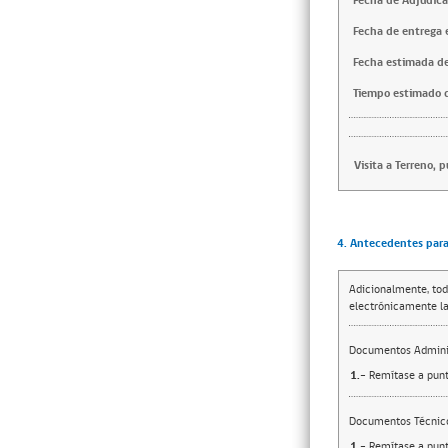
Fecha de Adjudica
Fecha de entrega e
Fecha estimada de
Tiempo estimado d
Visita a Terreno, 
4. Antecedentes para 
Adicionalmente, tod
electrónicamente la
Documentos Adminis
1.-
Remítase a punt
Documentos Técnic
1.-
Remítase a punt