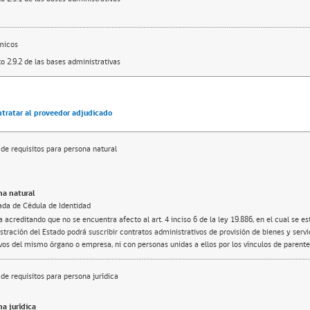
micos
o 2.9.2 de las bases administrativas
ntratar al proveedor adjudicado
de requisitos para persona natural
a natural
ada de Cédula de Identidad
 acreditando que no se encuentra afecto al art. 4 inciso 6 de la ley 19.886, en el cual se e
tración del Estado podrá suscribir contratos administrativos de provisión de bienes y servi
ivos del mismo órgano o empresa, ni con personas unidas a ellos por los vínculos de parente
de requisitos para persona jurídica
a jurídica