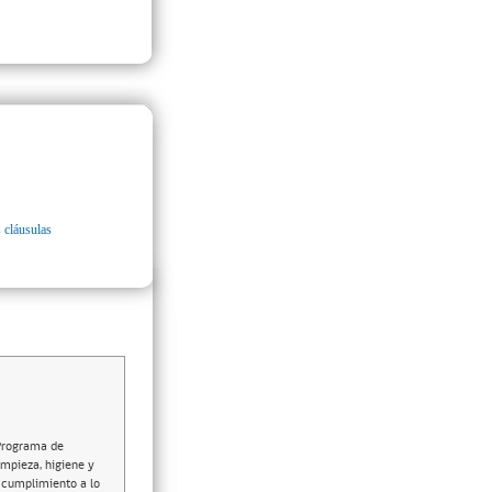
 cláusulas
 Programa de
mpieza, higiene y
r cumplimiento a lo