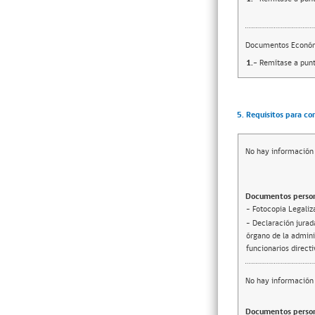
Documentos Econó
1.-
Remítase a punt
5. Requisitos para co
No hay información 
Documentos person
- Fotocopia Legaliz
- Declaración jurada
órgano de la adminis
funcionarios direct
No hay información 
Documentos person