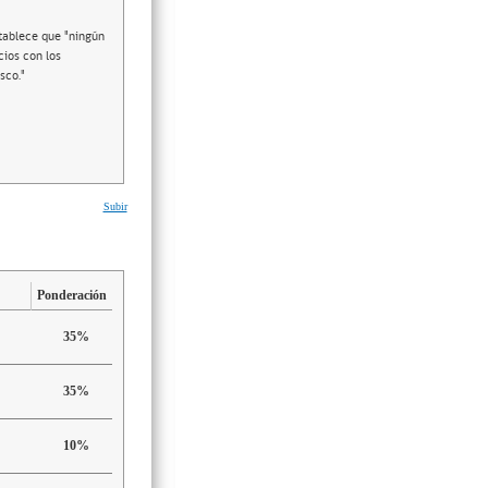
stablece que "ningún
cios con los
sco."
Subir
Ponderación
35%
35%
10%