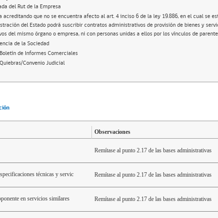
ada del Rut de la Empresa
 acreditando que no se encuentra afecto al art. 4 inciso 6 de la ley 19.886, en el cual se e
tración del Estado podrá suscribir contratos administrativos de provisión de bienes y servi
ivos del mismo órgano o empresa, ni con personas unidas a ellos por los vínculos de parente
gencia de la Sociedad
e Boletín de Informes Comerciales
e Quiebras/Convenio Judicial
ción
Observaciones
Remítase al punto 2.17 de las bases administrativas
pecificaciones técnicas y servic
Remítase al punto 2.17 de las bases administrativas
oponente en servicios similares
Remítase al punto 2.17 de las bases administrativas