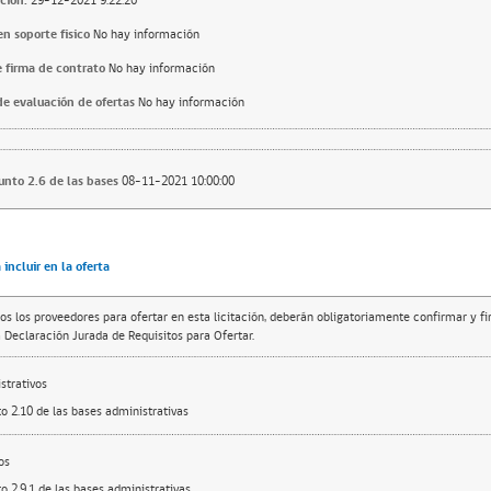
ción:
29-12-2021 9:22:26
n soporte fisico
No hay información
 firma de contrato
No hay información
e evaluación de ofertas
No hay información
punto 2.6 de las bases
08-11-2021 10:00:00
incluir en la oferta
os los proveedores para ofertar en esta licitación, deberán obligatoriamente confirmar y f
 Declaración Jurada de Requisitos para Ofertar.
trativos
o 2.10 de las bases administrativas
os
o 2.9.1 de las bases administrativas