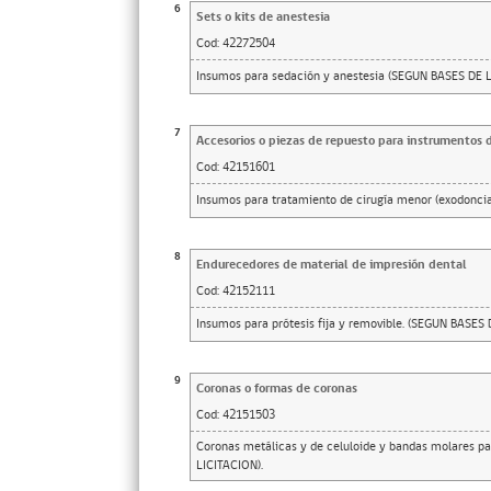
6
Sets o kits de anestesia
Cod:
42272504
Insumos para sedación y anestesia (SEGUN BASES DE 
7
Accesorios o piezas de repuesto para instrumentos 
Cod:
42151601
Insumos para tratamiento de cirugía menor (exodonci
8
Endurecedores de material de impresión dental
Cod:
42152111
Insumos para prótesis fija y removible. (SEGUN BASES
9
Coronas o formas de coronas
Cod:
42151503
Coronas metálicas y de celuloide y bandas molares p
LICITACION).