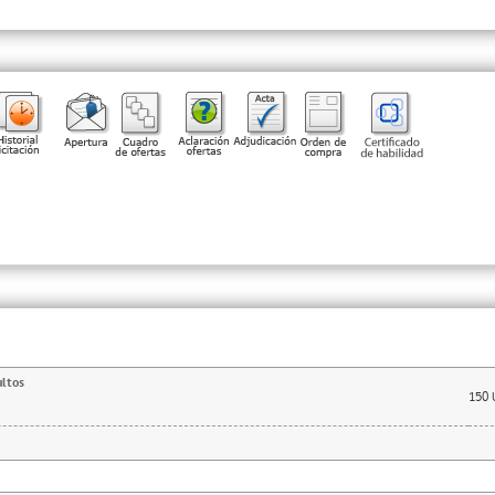
ltos
150