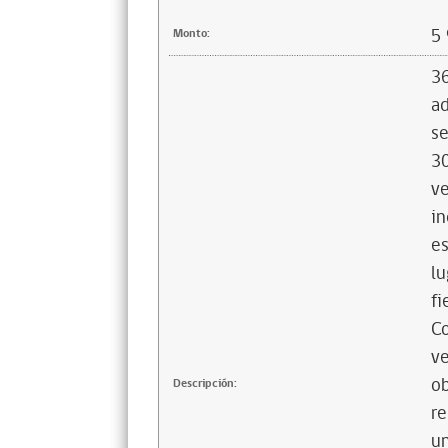
5
Monto:
36
ad
se
30
ve
in
e
lu
fi
C
ve
ob
Descripción:
re
un