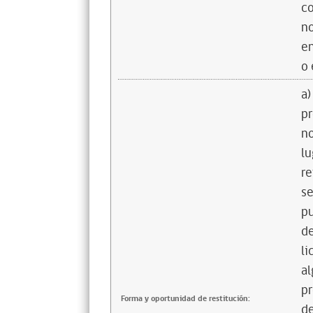
co
no
en
o 
a)
pr
no
lu
re
se
pu
de
li
al
pr
Forma y oportunidad de restitución:
de