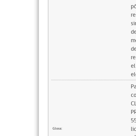
pó
re
si
de
me
de
re
el
e
Pa
c
C
P
55
li
Glosa: