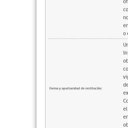
of
co
no
en
o 
Un
ín
ob
co
vi
de
Forma y oportunidad de restitución:
ex
Co
el
en
ob