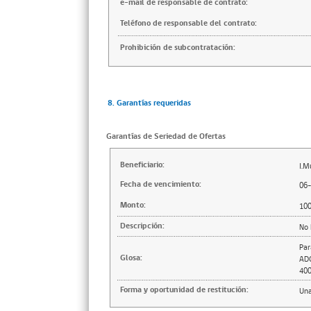
e-mail de responsable de contrato:
Teléfono de responsable del contrato:
Prohibición de subcontratación:
8. Garantías requeridas
Garantías de Seriedad de Ofertas
Beneficiario:
I.M
Fecha de vencimiento:
06
Monto:
10
Descripción:
No 
Par
Glosa:
AD
40
Forma y oportunidad de restitución:
Una