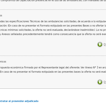
e compromiso de capacitación presencial en el uso de las ambulancias, con manuales de u
os
odas las especificaciones Técnicas de las ambulancias solicitadas, de acuerdo a lo estipul
tación. (En caso de no presentar el Formato estipulado en las presentes Bases o no ofertar la
cnicas mínimas solicitadas, la oferta no será evaluada, declarándose inadmisible.). La no p
y Anexos señalados precedentemente tendrá como consecuencia que la oferta no será eva
micos
ropuesta económica firmado por el Representante legal del oferente. Ver Anexo N° 3 en arc
 (En caso de no presentar el formato estipulado en las presentes bases la oferta no será ev
ntratar al proveedor adjudicado