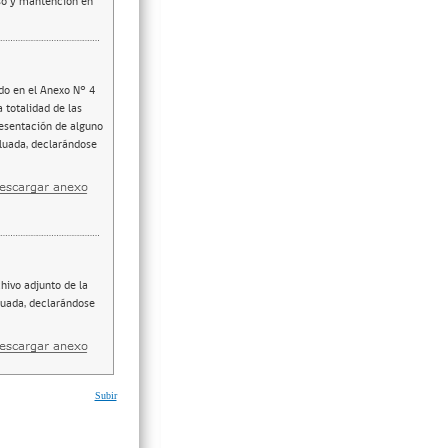
so y mantención en
ado en el Anexo N° 4
 totalidad de las
resentación de alguno
luada, declarándose
hivo adjunto de la
aluada, declarándose
Subir