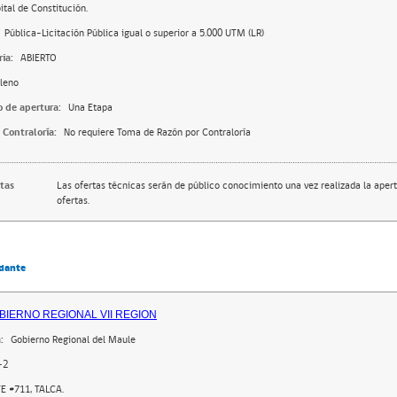
ital de Constitución.
Pública-Licitación Pública igual o superior a 5.000 UTM (LR)
ia:
ABIERTO
leno
o de apertura:
Una Etapa
 Contraloría:
No requiere Toma de Razón por Contraloría
rtas
Las ofertas técnicas serán de público conocimiento una vez realizada la apert
ofertas.
dante
BIERNO REGIONAL VII REGION
:
Gobierno Regional del Maule
-2
E #711, TALCA.