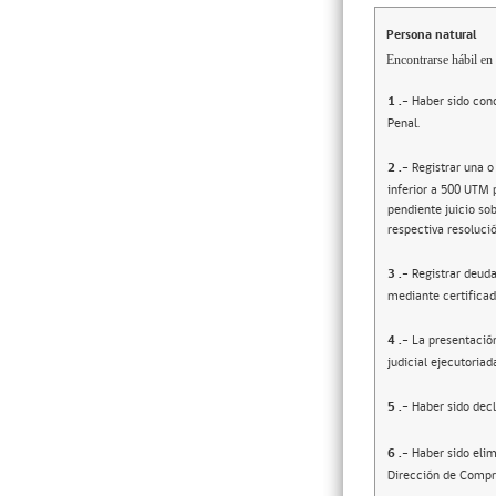
Persona natural
Encontrarse hábil en 
1
.-
Haber sido cond
Penal.
2
.-
Registrar una o
inferior a 500 UTM 
pendiente juicio sob
respectiva resolució
3
.-
Registrar deuda
mediante certificad
4
.-
La presentació
judicial ejecutoriad
5
.-
Haber sido decl
6
.-
Haber sido elim
Dirección de Compr