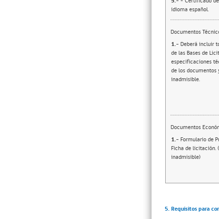
5.-
- Certificado d
idioma español.
Documentos Técnic
1.-
Deberá incluir t
de las Bases de Lici
especificaciones té
de los documentos 
inadmisible.
Documentos Econó
1.-
Formulario de P
Ficha de licitación.
inadmisible)
5. Requisitos para co