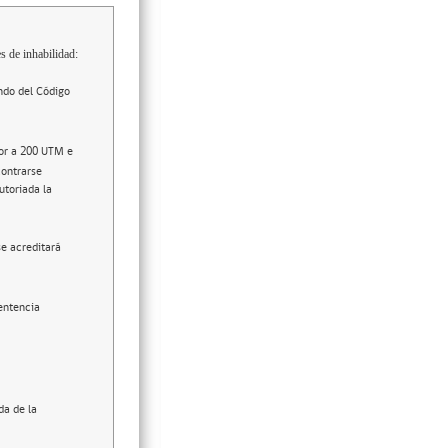
s de inhabilidad:
ndo del Código
ior a 200 UTM e
contrarse
utoriada la
se acreditará
entencia
da de la