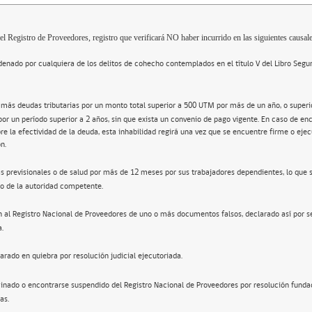
el Registro de Proveedores, registro que verificará NO haber incurrido en las siguientes causale
enado por cualquiera de los delitos de cohecho contemplados en el título V del Libro Segu
 más deudas tributarias por un monto total superior a 500 UTM por más de un año, o super
por un período superior a 2 años, sin que exista un convenio de pago vigente. En caso de en
re la efectividad de la deuda, esta inhabilidad regirá una vez que se encuentre firme o ejec
n.
s previsionales o de salud por más de 12 meses por sus trabajadores dependientes, lo que 
o de la autoridad competente.
n al Registro Nacional de Proveedores de uno o más documentos falsos, declarado así por s
a.
arado en quiebra por resolución judicial ejecutoriada.
inado o encontrarse suspendido del Registro Nacional de Proveedores por resolución funda
as.