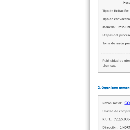
Hosp
Tipo de licitación:
Tipo de convocator
Moneda:
Peso Chi
Etapas del proces
Toma de razón por
Publicidad de ofe
técnicas:
2. Organismo deman
Razón social:
GO
Unidad de compra
R.U.T.:
72.227.000
Dirección:
1 NORT