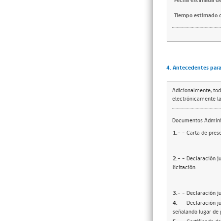
Fecha estimada de
Tiempo estimado d
4. Antecedentes para 
Adicionalmente, tod
electrónicamente la
Documentos Adminis
1.-
- Carta de prese
2.-
- Declaración j
licitación.
3.-
- Declaración j
4.-
- Declaración ju
señalando lugar de 