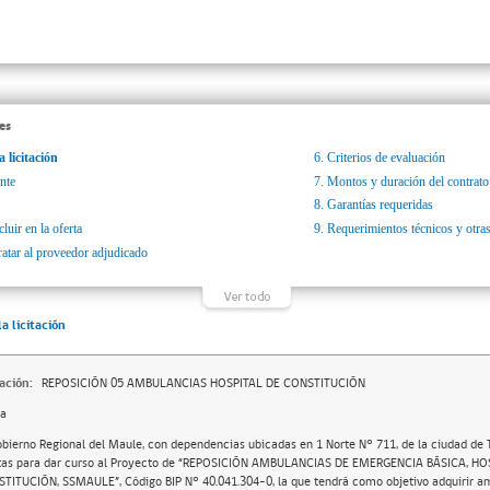
es
a licitación
6.
Criterios de evaluación
nte
7.
Montos y duración del contrato
8.
Garantías requeridas
luir en la oferta
9.
Requerimientos técnicos y otras
ratar al proveedor adjudicado
la licitación
ación:
REPOSICIÓN 05 AMBULANCIAS HOSPITAL DE CONSTITUCIÓN
da
obierno Regional del Maule, con dependencias ubicadas en 1 Norte N° 711, de la ciudad de Ta
tas para dar curso al Proyecto de “REPOSICIÓN AMBULANCIAS DE EMERGENCIA BÁSICA, HO
TITUCIÓN, SSMAULE”, Código BIP N° 40.041.304-0, la que tendrá como objetivo adquirir a