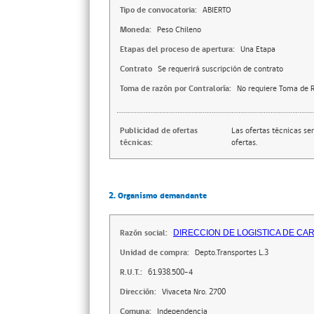
Tipo de convocatoria:
ABIERTO
Moneda:
Peso Chileno
Etapas del proceso de apertura:
Una Etapa
Contrato
Se requerirá suscripción de contrato
Toma de razón por Contraloría:
No requiere Toma de R
Publicidad de ofertas
Las ofertas técnicas se
técnicas:
ofertas.
2. Organismo demandante
Razón social:
DIRECCION DE LOGISTICA DE CA
Unidad de compra:
Depto.Transportes L.3
R.U.T.:
61.938.500-4
Dirección:
Vivaceta Nro. 2700
Comuna:
Independencia