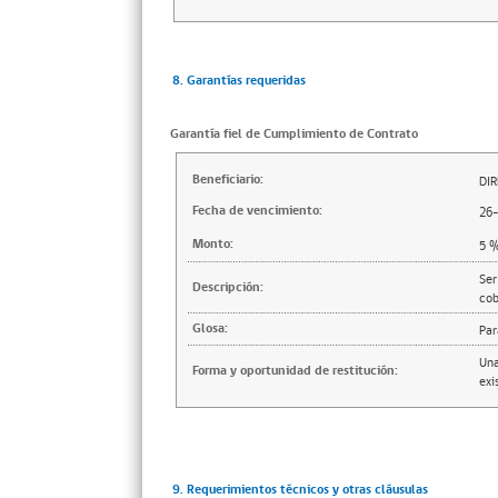
8. Garantías requeridas
Garantía fiel de Cumplimiento de Contrato
Beneficiario:
DI
Fecha de vencimiento:
26
Monto:
5
Ser
Descripción:
cob
Glosa:
Par
Una
Forma y oportunidad de restitución:
exi
9. Requerimientos técnicos y otras cláusulas