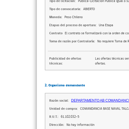
Tipo de licitación:
Pública-Licitación Pública igual o s
Tipo de convocatoria:
ABIERTO
Moneda:
Peso Chileno
Etapas del proceso de apertura:
Una Etapa
Contrato
El contrato se formalizará con la orden de c
Toma de razón por Contraloría:
No requiere Toma de R
Publicidad de ofertas
Las ofertas técnicas se
técnicas:
ofertas.
2. Organismo demandante
Razón social:
DEPARTAMENTO AB COMANDANCIA 
Unidad de compra:
COMANDANCIA BASE NAVAL TAL
R.U.T.:
61.102.032-5
Dirección:
No hay información