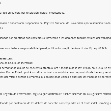
a.
arado en quiebra por resolución judicial ejecutoriada.
inado o encontrarse suspendido del Registro Nacional de Proveedores por resolución funda
as.
enado por prácticas antisindicales o infracción a los derechos fundamentales del trabajad
nas asociadas a responsabilidad penal jurídica (incumplimiento artículo 10, Ley 20.393).
a natural
ada de Cédula de Identidad
 acreditando que no se encuentra afecto al art. 4 inciso 6 de la ley 19.886, en el cual se e
tración del Estado podrá suscribir contratos administrativos de provisión de bienes y servi
ivos del mismo órgano o empresa, ni con personas unidas a ellos por los vínculos de parente
el Registro de Proveedores, registro que verificará NO haber incurrido en las siguientes causale
enado por cualquiera de los delitos de cohecho contemplados en el título V del Libro Segu