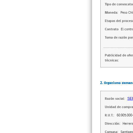
Tipo de convocator
Moneda:
Peso Chi
Etapas del proces
Contrato
El contr
Toma de razón por
Publicidad de ofe
técnicas:
2. Organismo deman
Razón social:
SE
Unidad de compra
R.U.T.:
60.905.000
Dirección:
Herrer
Comuna:
Santiag