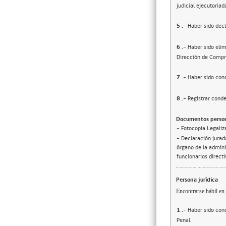
judicial ejecutoriad
5
.-
Haber sido decl
6
.-
Haber sido elim
Dirección de Compr
7
.-
Haber sido cond
8
.-
Registrar conde
Documentos person
- Fotocopia Legaliz
- Declaración jurada
órgano de la adminis
funcionarios direct
Persona jurídica
Encontrarse hábil en 
1
.-
Haber sido cond
Penal.