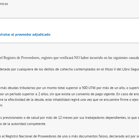
micos
ntratar al proveedor adjudicado
el Registro de Proveedores, registro que verificará NO haber incurrido en las siguientes causale
enado por cualquiera de los delitos de cohecho contemplados en el título V del Libro Segu
 más deudas tributarias por un monto total superior a 500 UTM por más de un año, o super
por un período superior a 2 años, sin que exista un convenio de pago vigente. En caso de en
re la efectividad de la deuda, esta inhabilidad regirá una vez que se encuentre firme o ejec
n.
s previsionales o de salud por más de 12 meses por sus trabajadores dependientes, lo que 
o de la autoridad competente.
n al Registro Nacional de Proveedores de uno o más documentos falsos, declarado así por s