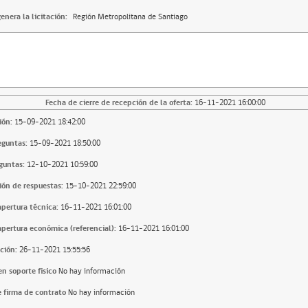
enera la licitación:
Región Metropolitana de Santiago
Fecha de cierre de recepción de la oferta:
16-11-2021 16:00:00
ión:
15-09-2021 18:42:00
eguntas:
15-09-2021 18:50:00
guntas:
12-10-2021 10:59:00
ión de respuestas:
15-10-2021 22:59:00
apertura técnica:
16-11-2021 16:01:00
apertura económica (referencial):
16-11-2021 16:01:00
ción:
26-11-2021 15:55:56
n soporte fisico
No hay información
 firma de contrato
No hay información