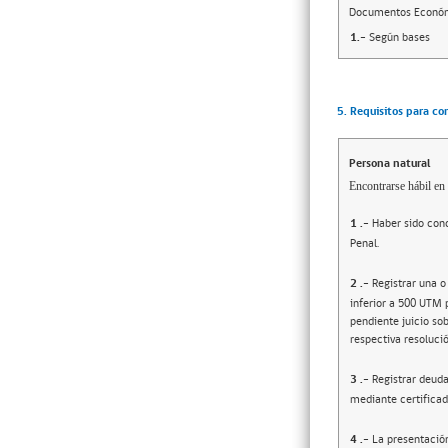
Documentos Econó
1.-
Según bases
5. Requisitos para co
Persona natural
Encontrarse hábil en 
1
.-
Haber sido cond
Penal.
2
.-
Registrar una o
inferior a 500 UTM 
pendiente juicio sob
respectiva resolució
3
.-
Registrar deuda
mediante certificad
4
.-
La presentació