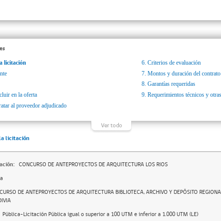
es
a licitación
6.
Criterios de evaluación
nte
7.
Montos y duración del contrato
8.
Garantías requeridas
luir en la oferta
9.
Requerimientos técnicos y otras
ratar al proveedor adjudicado
la licitación
ación:
CONCURSO DE ANTEPROYECTOS DE ARQUITECTURA LOS RIOS
da
CURSO DE ANTEPROYECTOS DE ARQUITECTURA BIBLIOTECA, ARCHIVO Y DEPÓSITO REGIONAL
IVIA
Pública-Licitación Pública igual o superior a 100 UTM e inferior a 1.000 UTM (LE)