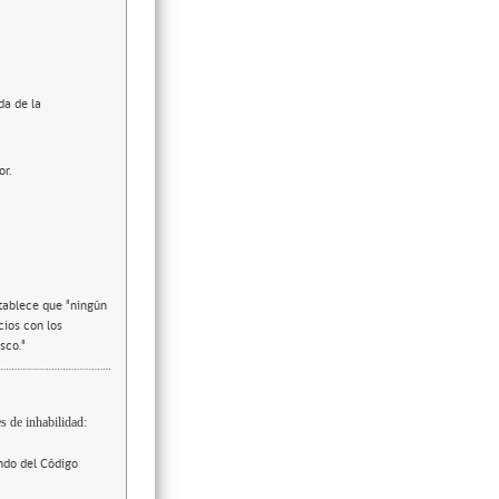
da de la
or.
stablece que "ningún
cios con los
sco."
s de inhabilidad:
ndo del Código