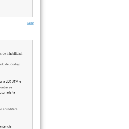
Subir
s de inhabilidad:
ndo del Código
ior a 200 UTM e
contrarse
utoriada la
se acreditará
entencia