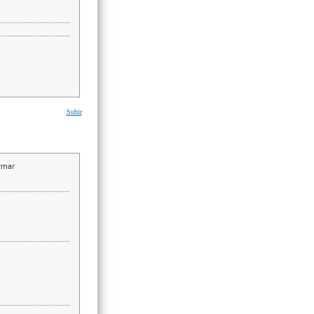
Subir
irmar