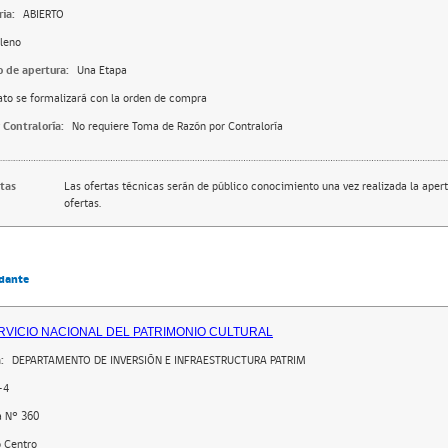
ia:
ABIERTO
leno
o de apertura:
Una Etapa
ato se formalizará con la orden de compra
 Contraloría:
No requiere Toma de Razón por Contraloría
rtas
Las ofertas técnicas serán de público conocimiento una vez realizada la apert
ofertas.
dante
RVICIO NACIONAL DEL PATRIMONIO CULTURAL
:
DEPARTAMENTO DE INVERSIÓN E INFRAESTRUCTURA PATRIM
-4
a N° 360
o Centro