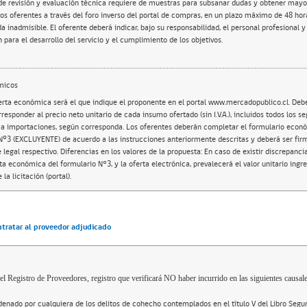
de revisión y evaluación técnica requiere de muestras para subsanar dudas y obtener mayor
los oferentes a través del foro inverso del portal de compras, en un plazo máximo de 48 hor
a inadmisible. El oferente deberá indicar, bajo su responsabilidad, el personal profesional
 para el desarrollo del servicio y el cumplimiento de los objetivos.
micos
oferta económica será el que indique el proponente en el portal www.mercadopublico.cl. Deb
responder al precio neto unitario de cada insumo ofertado (sin I.V.A.), incluidos todos los seg
 a importaciones, según corresponda. Los oferentes deberán completar el formulario econ
Nº3 (EXCLUYENTE) de acuerdo a las instrucciones anteriormente descritas y deberá ser fir
 legal respectivo. Diferencias en los valores de la propuesta: En caso de existir discrepancia
ta económica del formulario N°3, y la oferta electrónica, prevalecerá el valor unitario ingr
la licitación (portal).
ntratar al proveedor adjudicado
el Registro de Proveedores, registro que verificará NO haber incurrido en las siguientes causale
enado por cualquiera de los delitos de cohecho contemplados en el título V del Libro Segu