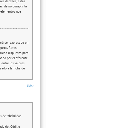
es detalles, estas
as, de no cumplir la
 y elementos que
erá ser expresado en
uros, fletes,
ómico dispuesto para
mado por el oferente
 entre los valores
esado a la ficha de
Subir
s de inhabilidad:
ndo del Código