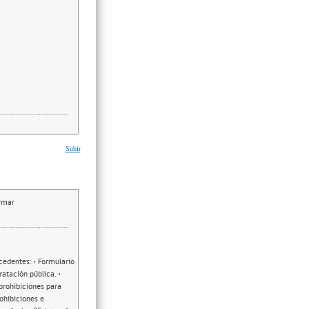
Subir
irmar
ecedentes: • Formulario
atación pública. •
prohibiciones para
rohibiciones e