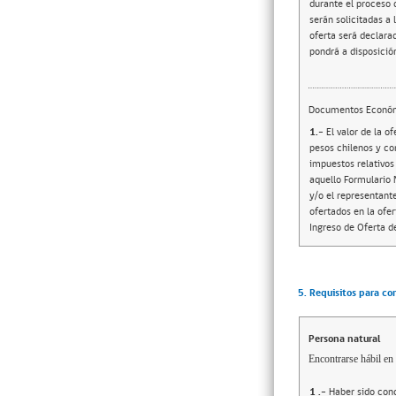
durante el proceso 
serán solicitadas a 
oferta será declarad
pondrá a disposición
Documentos Econó
1.-
El valor de la 
pesos chilenos y cor
impuestos relativos
aquello Formulario 
y/o el representante
ofertados en la ofer
Ingreso de Oferta de 
5. Requisitos para co
Persona natural
Encontrarse hábil en 
1
.-
Haber sido cond