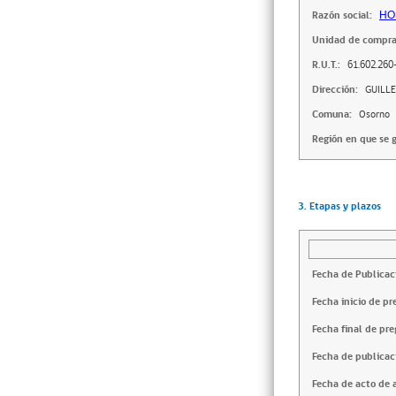
Razón social:
HO
Unidad de compra
R.U.T.:
61.602.260
Dirección:
GUILL
Comuna:
Osorno
Región en que se g
3. Etapas y plazos
Fecha de Publicac
Fecha inicio de pr
Fecha final de pre
Fecha de publicac
Fecha de acto de 