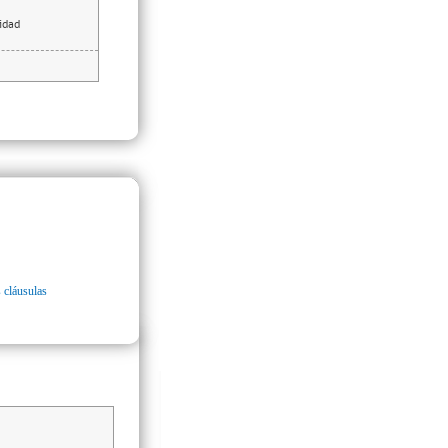
idad
 cláusulas