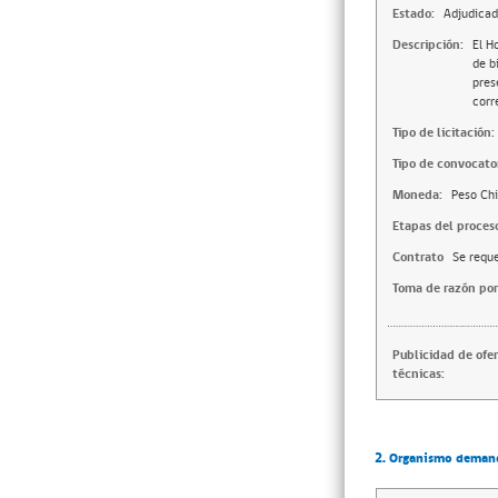
Estado:
Adjudica
Descripción:
El H
de b
pres
corr
Tipo de licitación:
Tipo de convocator
Moneda:
Peso Chi
Etapas del proces
Contrato
Se reque
Toma de razón por
Publicidad de ofe
técnicas:
2. Organismo deman