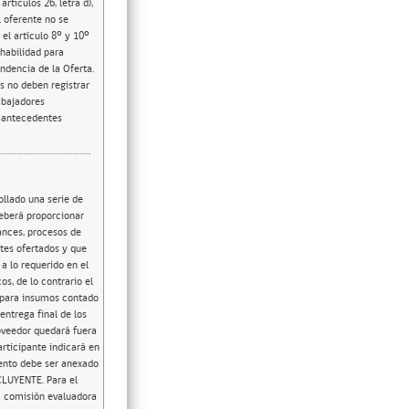
rtículos 26, letra d),
l oferente no se
el artículo 8º y 10º
nhabilidad para
ndencia de la Oferta.
s no deben registrar
abajadores
e antecedentes
ollado una serie de
deberá proporcionar
cances, procesos de
etes ofertados y que
a lo requerido en el
s, de lo contrario el
 para insumos contado
entrega final de los
oveedor quedará fuera
rticipante indicará en
mento debe ser anexado
CLUYENTE. Para el
la comisión evaluadora