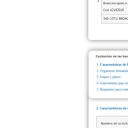
2
Broncoscopios o 
Cod:
42182018
340-1371| BRON
Contenido de las bas
1.
Características de l
2.
Organismo demanda
3.
Etapas y plazos
4.
Antecedentes para inc
5.
Requisitos para cont
1. Características de 
Nombre de la licit