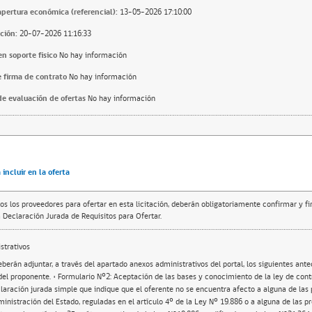
apertura económica (referencial):
13-05-2026 17:10:00
ción:
20-07-2026 11:16:33
n soporte fisico
No hay información
 firma de contrato
No hay información
e evaluación de ofertas
No hay información
incluir en la oferta
os los proveedores para ofertar en esta licitación, deberán obligatoriamente confirmar y f
 Declaración Jurada de Requisitos para Ofertar.
trativos
berán adjuntar, a través del apartado anexos administrativos del portal, los siguientes ant
 del proponente. • Formulario Nº2: Aceptación de las bases y conocimiento de la ley de contr
laración jurada simple que indique que el oferente no se encuentra afecto a alguna de las 
inistración del Estado, reguladas en el artículo 4º de la Ley Nº 19.886 o a alguna de las p