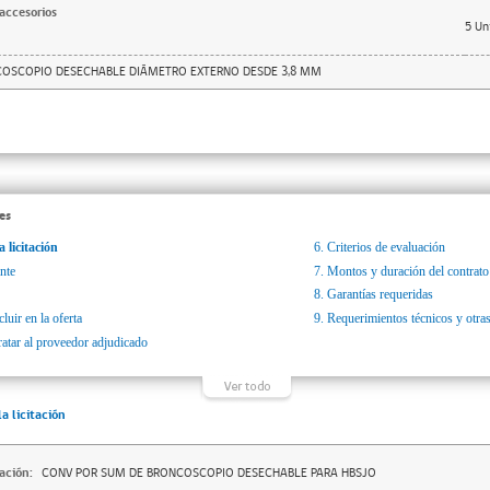
accesorios
5
Un
COSCOPIO DESECHABLE DIÁMETRO EXTERNO DESDE 3,8 MM
es
a licitación
6.
Criterios de evaluación
nte
7.
Montos y duración del contrato
8.
Garantías requeridas
luir en la oferta
9.
Requerimientos técnicos y otras
ratar al proveedor adjudicado
la licitación
ación:
CONV POR SUM DE BRONCOSCOPIO DESECHABLE PARA HBSJO