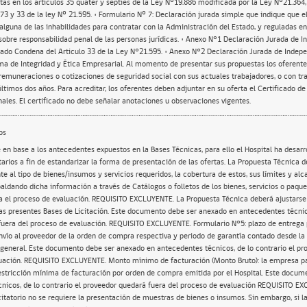
tas en los artículos 35 quáter y septies de la Ley N°19.886 modificada por la Ley N°21.364, a
73 y 33 de la ley Nº 21.595. • Formulario Nº 7: Declaración jurada simple que indique que e
alguna de las inhabilidades para contratar con la Administración del Estado, y reguladas en 
 sobre responsabilidad penal de las personas jurídicas. • Anexo N°1 Declaración Jurada de I
tado Condena del Articulo 33 de la Ley N°21.595. • Anexo N°2 Declaración Jurada de Indepe
a de Integridad y Ética Empresarial. Al momento de presentar sus propuestas los oferente
 remuneraciones o cotizaciones de seguridad social con sus actuales trabajadores, o con tr
últimos dos años. Para acreditar, los oferentes deben adjuntar en su oferta el Certificado d
nales. El certificado no debe señalar anotaciones u observaciones vigentes.
os
 en base a los antecedentes expuestos en la Bases Técnicas, para ello el Hospital ha desarr
ios a fin de estandarizar la forma de presentación de las ofertas. La Propuesta Técnica 
e al tipo de bienes/insumos y servicios requeridos, la cobertura de estos, sus límites y al
paldando dicha información a través de Catálogos o folletos de los bienes, servicios o paqu
a el proceso de evaluación. REQUISITO EXCLUYENTE. La Propuesta Técnica deberá ajustarse 
as presentes Bases de Licitación. Este documento debe ser anexado en antecedentes técnico
fuera del proceso de evaluación. REQUISITO EXCLUYENTE. Formulario N°5: plazo de entrega
nvío al proveedor de la orden de compra respectiva y periodo de garantía contado desde la 
eneral. Este documento debe ser anexado en antecedentes técnicos, de lo contrario el pr
uación. REQUISITO EXCLUYENTE. Monto mínimo de facturación (Monto Bruto): la empresa pa
estricción mínima de facturación por orden de compra emitida por el Hospital. Este docu
nicos, de lo contrario el proveedor quedará fuera del proceso de evaluación REQUISITO EX
citatorio no se requiere la presentación de muestras de bienes o insumos. Sin embargo, si 