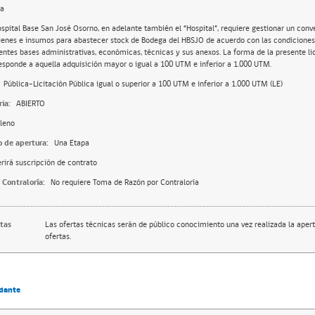
da
ospital Base San José Osorno, en adelante también el “Hospital”, requiere gestionar un conv
ienes e insumos para abastecer stock de Bodega del HBSJO de acuerdo con las condiciones 
entes bases administrativas, económicas, técnicas y sus anexos. La forma de la presente li
esponde a aquella adquisición mayor o igual a 100 UTM e inferior a 1.000 UTM.
Pública-Licitación Pública igual o superior a 100 UTM e inferior a 1.000 UTM (LE)
ia:
ABIERTO
leno
o de apertura:
Una Etapa
rirá suscripción de contrato
 Contraloría:
No requiere Toma de Razón por Contraloría
rtas
Las ofertas técnicas serán de público conocimiento una vez realizada la apert
ofertas.
dante