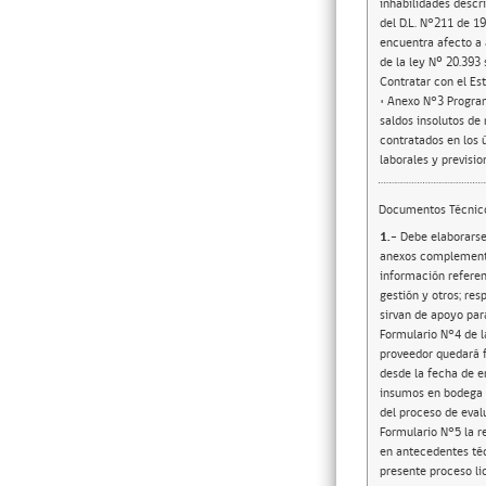
inhabilidades descri
del D.L. N°211 de 19
encuentra afecto a 
de la ley Nº 20.393
Contratar con el Es
• Anexo N°3 Program
saldos insolutos de
contratados en los 
laborales y previsio
Documentos Técnic
1.-
Debe elaborarse
anexos complementar
información referent
gestión y otros; res
sirvan de apoyo par
Formulario N°4 de l
proveedor quedará 
desde la fecha de e
insumos en bodega g
del proceso de eval
Formulario N°5 la r
en antecedentes téc
presente proceso li