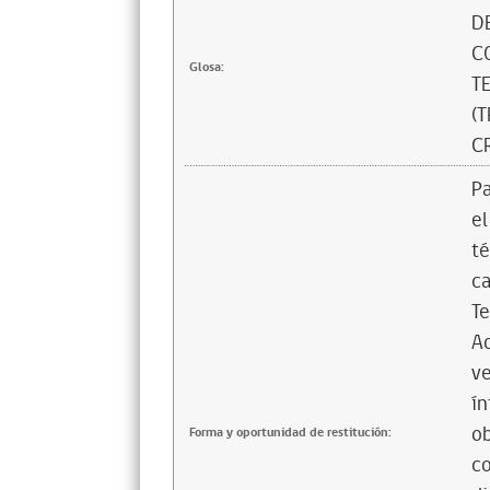
D
C
Glosa:
T
(
C
Pa
el
té
ca
Te
Ad
ve
ín
ob
Forma y oportunidad de restitución:
co