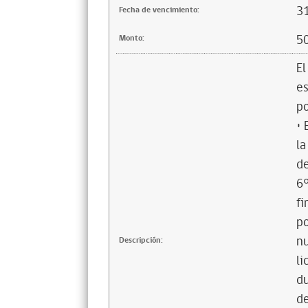
3
Fecha de vencimiento:
5
Monto:
El
es
po
• 
la
de
6°
fi
po
nu
Descripción:
li
du
de