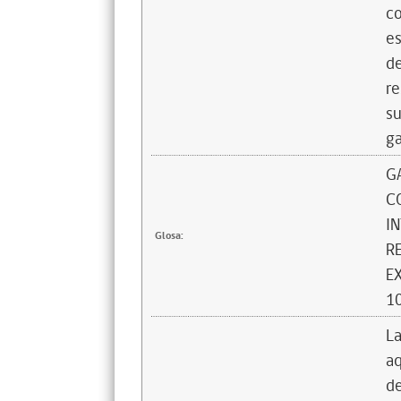
co
es
de
re
su
ga
G
C
I
Glosa:
R
E
1
La
aq
de