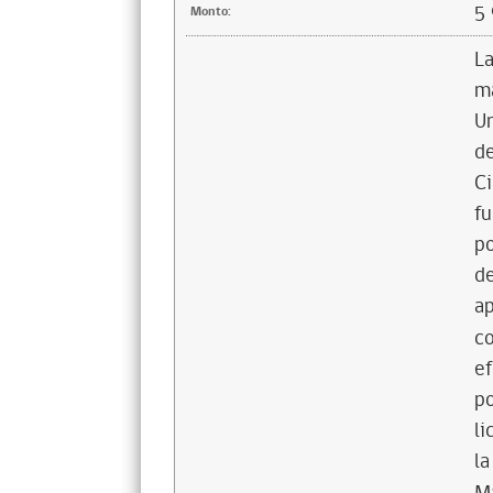
5
Monto:
La
ma
Un
de
Ci
fu
po
de
ap
co
ef
po
li
la