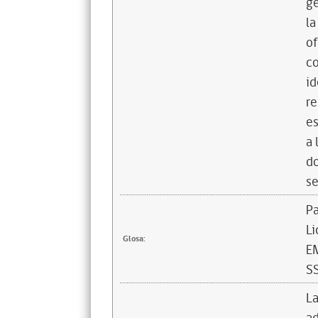
g
la
of
co
id
re
es
a 
do
se
Pa
L
Glosa:
E
S
La