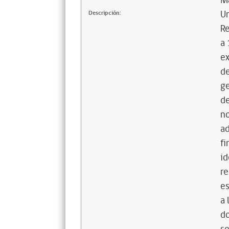
Ma
U
Descripción:
Re
a 
ex
de
g
de
no
a
fi
id
re
es
a 
do