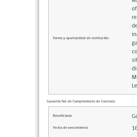
ad
of
re
de
in
Forma y oportunidad de restitución:
ga
co
si
di
Mi
Le
Garantía fiel de Cumplimiento de Contrato
Go
Beneficiario:
1
Fecha de vencimiento: