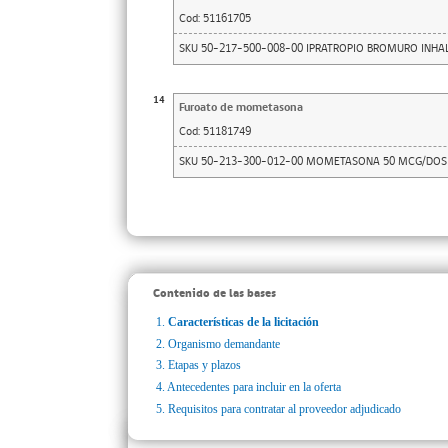
Cod:
51161705
SKU 50-217-500-008-00 IPRATROPIO BROMURO INHAL
14
Furoato de mometasona
Cod:
51181749
SKU 50-213-300-012-00 MOMETASONA 50 MCG/DOSI
Contenido de las bases
1.
Características de la licitación
2.
Organismo demandante
3.
Etapas y plazos
4.
Antecedentes para incluir en la oferta
5.
Requisitos para contratar al proveedor adjudicado