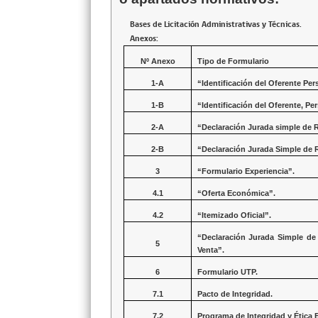
Bases de Licitación Administrativas y Técnicas.
Anexos:
Nº Anexo
Tipo de Formulario
1-A
“Identificación del Oferente Per
1-B
“Identificación del Oferente, Pe
2-A
“Declaración Jurada simple de 
2-B
“Declaración Jurada Simple de 
3
“Formulario Experiencia”.
4.1
“Oferta Económica”.
4.2
“Itemizado Oficial”.
“Declaración Jurada Simple de 
5
Venta”.
6
Formulario UTP.
7.1
Pacto de Integridad.
7.2
Programa de Integridad y Ética 