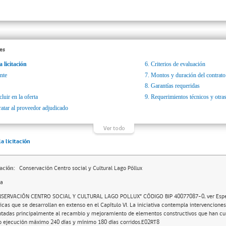
es
a licitación
6.
Criterios de evaluación
nte
7.
Montos y duración del contrato
8.
Garantías requeridas
luir en la oferta
9.
Requerimientos técnicos y otras
ratar al proveedor adjudicado
la licitación
ación:
Conservación Centro social y Cultural Lago Póllux
da
SERVACIÓN CENTRO SOCIAL Y CULTURAL LAGO POLLUX” CÓDIGO BIP 40077087-0, ver Espe
icas que se desarrollan en extenso en el Capítulo VI. La iniciativa contempla intervencione
ntadas principalmente al recambio y mejoramiento de elementos constructivos que han cump
o ejecución máximo 240 días y mínimo 180 días corridos.E02RT8