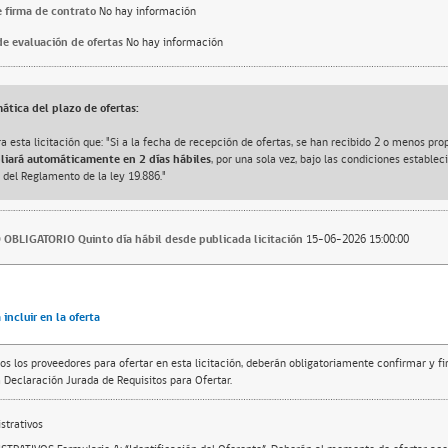
 firma de contrato
No hay información
e evaluación de ofertas
No hay información
ática del plazo de ofertas:
a esta licitación que: "Si a la fecha de recepción de ofertas, se han recibido 2 o menos pro
pliará automáticamente en 2 días hábiles
, por una sola vez, bajo las condiciones estableci
, del Reglamento de la ley 19.886."
OBLIGATORIO Quinto día hábil desde publicada licitación
15-06-2026 15:00:00
incluir en la oferta
os los proveedores para ofertar en esta licitación, deberán obligatoriamente confirmar y f
 Declaración Jurada de Requisitos para Ofertar.
trativos