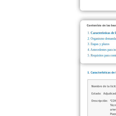
Contenido de las bas
1.
Características de l
2.
Organismo demanda
3.
Etapas y plazos
4.
Antecedentes para inc
5.
Requisitos para cont
1. Características de 
Nombre de la licit
Estado:
Adjudica
Descripción:
“CON
Técn
orie
Plaz