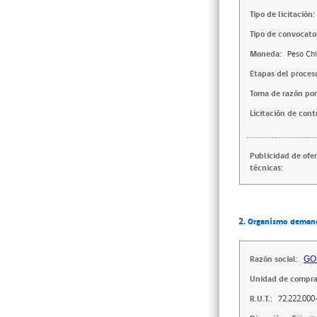
Tipo de licitación:
Tipo de convocator
Moneda:
Peso Chi
Etapas del proces
Toma de razón por
Licitación de cont
Publicidad de ofe
técnicas:
2. Organismo deman
Razón social:
GO
Unidad de compra
R.U.T.:
72.222.000