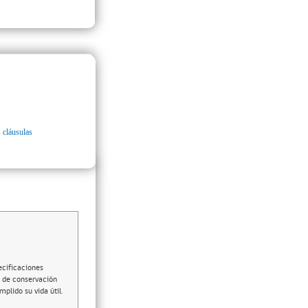
 cláusulas
cificaciones
s de conservación
lido su vida útil.