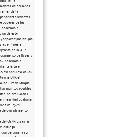
ompañar la
 poderes de personas
rentes de la
ompañar antecedentes
de poderes de las
 Apoderado o
ción de este
ayor participación que
tas en línea e
egrante de la UTP
nocimiento de Bases y
mo Apoderado o
diante ésta el
, sin perjuicio de las
te una UTP, el
ración Jurada Simple
isminuir los posibles
ica, se evaluarán a
e Integridad cualquier
ones de leyes,
ra de cumplimiento
 de lo(s) Programas
de entrega,
e con personal a su