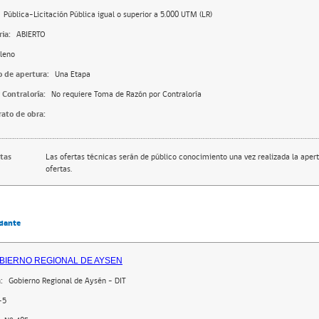
Pública-Licitación Pública igual o superior a 5.000 UTM (LR)
ia:
ABIERTO
leno
o de apertura:
Una Etapa
 Contraloría:
No requiere Toma de Razón por Contraloría
rato de obra:
rtas
Las ofertas técnicas serán de público conocimiento una vez realizada la apert
ofertas.
dante
BIERNO REGIONAL DE AYSEN
:
Gobierno Regional de Aysén - DIT
-5