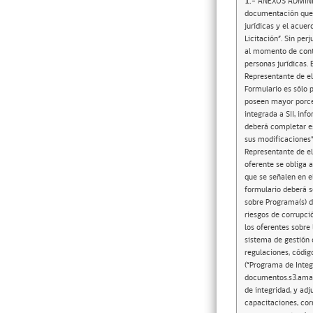
1.-
ANEXOS ADMINIST
documentación que s
jurídicas y el acue
Licitación”. Sin pe
al momento de contra
personas jurídicas.
Representante de el
Formulario es sólo 
poseen mayor porcen
integrada a SII, in
deberá completar es
sus modificaciones”
Representante de el
oferente se obliga 
que se señalen en e
formulario deberá s
sobre Programa(s) d
riesgos de corrupci
los oferentes sobre
sistema de gestión q
regulaciones, códig
(“Programa de Integ
documentos.s3.amaz
de integridad, y adj
capacitaciones, cor