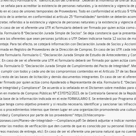
RATIVOS Formulario A: “Identificación del Oferente”. Deberán al momento de ofertar ac
e señala para acreditar la existencia de personas naturales, y la existencia y vigencia de
rdo en el caso de uniones temporales de Proveedores. Todo en conformidad al artículo 9 “Ofe
rjuicio de lo anterior, en conformidad al artículo 25 “Formalidades” también se deberán ac
tar, referidos a la existencia y vigencia de personas naturales y la existencia y vigencia 
 En caso de ser el oferente una UTP, el formulario deberá ser firmado por quien actúa como
la. Formulario B “Declaración Jurada Simple de Socios”. Se deja constancia que la presenta
para los oferentes que sean personas jurídicas o UTP. Deben indicarse hasta 12 socios de m
taje. Para tal efecto, se cotejará información con Declaración Jurada de Socios y Accionis
formada en Registro de Proveedores de la Dirección de Compras. En caso de las UTP, cada int
te formulario. Formulario C: “Declaración Jurada Simple de Estudio de Antecedentes y Co
. En caso de ser el oferente una UTP, el formulario deberá ser firmado por quien actúa co
la. Formulario D: “Declaración Jurada Simple de Cumplimiento del Pacto de Integridad”. Me
a cumplir con todos y cada uno de los compromisos contenidos en el Artículo 37 de las Bases
l resto de las bases de licitación y demás documentos integrantes. En caso de ser el oferen
er firmado por quien actúa como Apoderado o Representante de ella. Formulario E: “Decla
e Integridad y Compliance”. De acuerdo a lo señalado en el Dictamen sobre medidas para d
ón en materia de Compras Públicas Nº E370752/2023, de la Contraloría General de la Repúbl
 la base de la información indicada en el este FORMULARIO E. Se entenderá por Programa d
ue tenga como objetivo prevenir y si resulta necesario, identificar y sancionar las infracci
os o procedimientos internos que tienen lugar en una organización promoviendo una cultu
ridad y Compliance por parte de los proveedores” https://chilecompra-
onaws.com/Planes+de+Integridad+-+Compliance.pdf) Se deberá adjuntar e indicar nombre
untar los medios de verificación que den cuenta de que es conocido por su personal (listas 
reos masivos de entrega, etc). En caso de ser el oferente una persona natural que no cuent