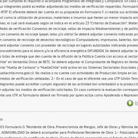
á por cumplido el requisito si acompaña Programa(s) de Integridad y Compliance. En caso d
us integrantes podrá acreditar adjuntando los medios de verificación requeridos. Formulario 
RT8” El oferente deberá dar cuenta en su propuesta en Formulario F, si realiza sus activida
así como la utilización de procesos, materiales e insumos que tienen un menor impacto am
vas, el cual será evaluado según se indica en el artículo 23 “Criterios de Evaluación”: Mater
edio de verificación Convenios de reciclaje, sellos de impacto Medioambiental y de polític
con convenio de reciclaje (papel, latas y/o vidrio) Se deberá adjuntar convenio indicando pr
 convenio de reciclaje de desechos tecnológicos (Computadores, impresoras, baterías, tón
deberá adjuntar convenio con proveedor de reciclaje en lugares autorizados indicando proveed
 procedimiento para el ahorro y/o la eficiencia energética DIFUNDIDA Se deberá adjuntar la 
o listas de entrega que den cuenta de la difusión de la Política Cuenta con acceso al sector
hile” en Ventanilla Única de RETC. Se deberá adjuntar el Comprobante de Registro en Ventan
rial “Huella de Carbono” o “HuellaChile” está activo en los Sistemas Sectoriales Asociados 
huellachile.mma.gob.cl). No realiza o no cuenta con actividades de Producción limpia en los 
 medios de verificación señaladas. 2.- En el caso de que el oferente sea una UTP (Unión Te
tegrantes puede acreditar cumplir alguna(s) de las actividad (es) orientada(s) a la producci
n adjuntar los medios de verificación solicitados. En caso contrario la evaluación correspon
ente una UTP, el formulario deberá ser firmado por quien actúa como Apoderado o Represent
os
 mantener permanencia en la Región de Aysén durante el periodo que dure la Ejecución de la Obra. Se deberá acompañar para Jefe de Obra : 1.- Fotocopia de cédula de identidad 2.- Fotocopia de título profesional o Técnico y/o certificado de título. (Copia de título) del área de construcción. reconocido por el Estado de Chile y en caso de haberse éste otorgado en el extranjero, validado conforme a las normas chilenas 3.- Deberá realizar Jornada laboral completa para garantizar sus funciones. Se deberá indicar además nómina de trabajadores con indicación del cargo a ejecutar, carácter de permanente o transitorio, local o foráneo, como se indica en Formulario G y se define en el artículo 30 de estas bases administrativas. Obligación que al menos el 10% de la mano de obra sea de carácter local, región de Aysén. Los títulos profesionales y técnicos deberán incorporar forma para la verificación. Un mismo profesional no puede realizar dos labores profesionales deberán ser distintas personas, completar 3 profesionales o técnico en formulario G. La comisión verificará si fuera el caso los títulos que contengan código QR. En caso de ser el oferente una Unión Temporal de Proveedores, el anexo deberá ser firmado por quién actúa como Apoderado o Representante de ella. Formulario H: “Declaración de Subcontratos”. Si se considerara la subcontratación, al momento de contratar, deberá presentar documentación del cumplimiento del Reglamento de Compras Públicas, en especial los Artículos 128°, 154° y 155°. El contratista podrá consultar la subcontratación parcial de las obras, sin perjuicio de que la responsabilidad de dicho subcontrato seguirá siendo del contratista adjudicado, debiendo presentar en etapa de ejecución del contrato el certificado de acreditación Técnico, profesional o pertenencia a alguno de los registros RENAC MINVU, REGISTRO M.O.P o S.E.C. si corresponde. En caso de ser el oferente una Unión Temporal de Proveedores, el anexo deberá ser firmado por quién actúa como Apoderado o Representante de ella. Formulario I (A): “Declaración Experiencia en Obras Similares”. Declaración donde conste la nómina de obras de similar naturaleza ejecutadas en el periodo a certificar, el cual será de los últimos 5 años contados desde la fecha de cierre de recepción de ofertas de la presente Licitación. Se debe señalar la experiencia del oferente por servicios de similar naturaleza, es decir: La evaluación considerará sólo hasta un máximo de 5 trabajos de similar naturaleza, distintas obras. - Obras de construcción de obras civiles de al menos 200 m2 en infraestructura pública o privada cerrada - Obras de reposición de obras civiles de al menos 200 m2 en infraestructura pública o privada cerrada. - Obras de conservación de infraestructura pública o privada de al menos 300 m2, cerrada. - Obras de mejoramiento de infraestructura pública o privada de al menos 300 m2, cerrada. - Obras de habilitación de infraestructura pública o privada cerrada de al menos 300 m2. Solo se contabilizarán y considerarán las obras con recepción provisoria o definitiva conformes, durante los cinco años anteriores a la fecha de cierre de recepción de ofertas, que el oferente haya ejecutado y que cuenten con Recepción provisoria o Definitiva, o en su defecto, un certificado o carta emitida por el mandante que acredite la correcta ejecución de la obra indicando los M2, periodo de ejecución, monto y la fecha de recepción provisoria o definitiva. Se debe informar y detallar el nombre de la entidad pública o privada y los períodos en que fueron realizados los trabajos de similar naturaleza en los 5 últimos años acreditables. Para ello deberá llenar este formulario con datos y adjuntarse respaldos extendidos a nombre de oferente a través de certificados emitidos por el mandante (Entidad Pública o Privada) Actas de Recepción Definitiva conforme o Provisoria conforme, que dé cuenta de los trabajos de similar naturaleza y que demuestren la experiencia en el rubro según se ha detallado. Esta entidad se reserva el derecho de cotejar con las entidades públicas y/o privadas informadas, respecto de los trabajos realizados. Se evaluará sólo la experiencia debidamente acreditada. Se deberá detallar en este formulario y documento de respaldo: Nombre y Rut de la empresa, servicios y trabajos realizados, periodo (en meses), metros cuadrados, monto contratado, medios de verificación y respaldos y dato de contacto (nombre, cargo y teléfono) para verificación. No se aceptará experiencia acreditada a nombre de otros oferentes o experiencia acreditada de quienes sean parte del equipo de trabajo. Los medios de verificación: Certificados de Recepción provisoria o definitiva conformes debidamente firmadas por el Director de obras o mandante según corresponda a través de documentos originales o copias simples. En caso de ser el oferente una Unión Temporal de Proveedores, el anexo deberá ser firmado por quién actúa como Apoderado o Representante de ella. Formulario I (B): “Declaración Experiencia en Obras Similares” ejecutadas en la Región de Aysén Nota: Se puede repetir las experiencias en obras indicadas en formulario I letra A) pero se deberá acreditar ejecutados en la región de Aysén, indicando localidad específica en este formulario. Declaración donde conste la nómina de obras de similar naturaleza ejecutadas en la Región de Aysén en el periodo a certificar, el cual será de los últimos 5 años contados desde la fecha de cierre de recepción de ofertas de la presente Licitación. Se debe señalar la experiencia del oferente por servicios de similar naturaleza, es decir: La evaluación considerará sólo hasta un máximo de 5 trabajos de similar naturaleza. - Obras de construcción de obras civiles de al menos 200 m2 en infraestructura pública o privada cerrada, ejecutadas en la Región de Aysén - Obras de reposición de obras civiles de al menos 200 m2 en infraestructura pública o privada cerrada, ejecutadas en la Región de Aysén - Obras de conservación de infraestructura pública o privada de al menos 300 m2, cerrada, ejecutadas en la Región de Aysén - Obras de mejoramiento de infraestructura pública o privada de al menos 300 m2, cerrada, ejecutadas en la Región de Aysén - Obras de habilitación de infraestructura pública o privada cerrada de al menos 300 m2, ejecutadas en la Región de Aysén Solo se contabilizarán y considerarán las obras con recepción provisoria o definitiva conformes, durante los cinco años anteriores a la fecha de cierre de recepción de ofertas, que el oferente haya ejecutado y que cuenten con Recepción provisoria o Definitiva, o en su defecto, un certificado o carta emitida por el mandante que acredite la correcta ejecución de la obra indicando los M2, periodo de ejecución, monto y la fecha de recepción provisoria o definitiva. Se debe informar y detallar el nombre de la entidad pública o privada y los períodos en que fueron realizados los trabajos de similar naturaleza en los 5 últimos años acreditables. Para ello deberá llenar este formulario con datos y adjuntarse respaldos extendidos a nombre de oferente a través de certificados emitidos por el mandante (Entidad Pública o Privada) Actas de Recepción Definitiva conforme o Prov