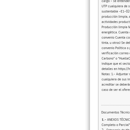
cargo – se entender
UTP cualquiera de s
sustentable –E1-02-
producción limpia, 
actividades producti
Producción limpia M
energética. Cuenta 
convenio Cuenta con
tinta, u otros) Se 
convenio Política o
verificación correo 
Carbono” o “HuellaC
indique que el secto
detalles en https://
Notas: 1.- Adjuntar
cualquiera de sus in
acreditar se deberá
caso de ser el ofer
Documentos Técnic
1.-
ANEXOS TÉCNICOS Formulario G “Residente de Obra, Prevencionista de Riesgos, Jefe de Obras y Nómina de Personal a Tiempo Completo o Parcial”. ADMISIBILIDAD Se deberá acompañar para Profesional Residente de Obra: 1.- Fotocopia de cédula de identidad 2.- Fotocopia de título profesional y/o certificado de título. (Copia de título), reconocido por el Estado de Chile y en caso de haberse éste otorgado en el extranjero, validado conforme a las normas chilenas. Este Profesional deberá ser: Arquitecto, Ingeniero Civil (en obra civil o estructural), Ingeniero Constructor o Constructor Civil. 3.- Deberá realizar Jornada laboral completa para garantizar sus funciones 4.- Deberá mantener permanencia en la Región de Aysén durante el periodo que dure la Ejecución de la Obra. Se deberá acompañar para Profesional Prevencionista de Riesgos: 1.- Fotocopia de cédula de identidad 2.- Fotocopia de título profesional o Técnico y/o certificado de título. (Copia de título) reconocido por el Estado de Chile y en caso de haberse éste otorgado en el extranjero, validado conforme a las normas chilenas. Este Profesional deberá ser: Prevencionista de Riesgos y/o técnico en prevención de riesgos. 3.- Deberá realizar Jornada laboral completa para garantizar sus funciones 4.- Deberá