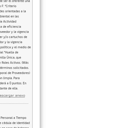
e ser el oferente una
F: “Criterio
des orientadas a la
biental en las
ia Actividad
a de eficiencia
oveedor y la vigencia
er y/o cartuchos de
or y la vigencia
política y el medio de
ial “Huella de
illa Única, que
y Roles Activos. (Más
términos solicitados.
mporal de Proveedores)
ón limpia. Para
derá a 0 puntos. En
ante de ella.
isoria conforme, que dé cuenta de los trabajos de similar naturaleza y que demuestren la experiencia en el rubro según se ha detallado. Esta entidad se reserva el derecho de cotejar con las entidades públicas y/o privadas informadas, respecto de los trabajos realizados. Se evaluará sólo la experiencia debidamente acreditada. Se deberá detallar en este formulario y documento de respaldo: Nombre y Rut de la empresa, servicios y trabajos realizados, periodo (en meses), metros cuadrados, monto contratado, medios de verificación y respaldos y dato de contacto (nombre, cargo y teléfono) para verificación. No se aceptará experiencia acreditada a nombre de otros oferentes o experiencia acreditada de quienes sean parte del equipo de trabajo. Los medios de verificación: Certificados de Recepción provisoria o definitiva conformes debidamente firmadas por el Director de obras o mandante según corresponda a través de documentos originales o copias simples. En caso de ser el oferente una Unión Temporal de Proveedores, el anexo deberá ser firmado por quién actúa como Apoderado o Representante de ella. Formulario J: “Detalle Propuesta técnica de obra” ADMISIBILIDAD. Deberá presentar documento en el que se describe detalladamente la propuesta técnica de los servicios de obra de mejoramiento ofertados, los que necesariamente deberán estar conformes con los requerimientos solicitados en especificaciones técnicas de las presentes Bases de Licitación la cual debe contener com