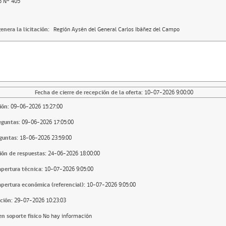
o N° 405
enera la licitación:
Región Aysén del General Carlos Ibáñez del Campo
Fecha de cierre de recepción de la oferta:
10-07-2026 9:00:00
ión:
09-06-2026 15:27:00
eguntas:
09-06-2026 17:05:00
guntas:
18-06-2026 23:59:00
ión de respuestas:
24-06-2026 18:00:00
apertura técnica:
10-07-2026 9:05:00
apertura económica (referencial):
10-07-2026 9:05:00
ción:
29-07-2026 10:23:03
n soporte fisico
No hay información