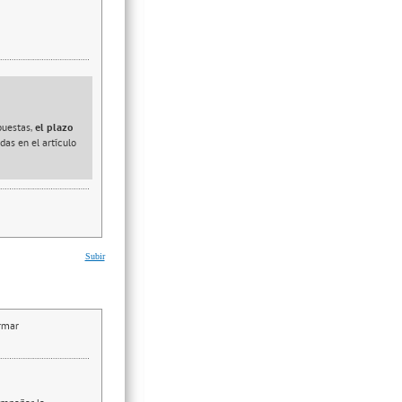
puestas,
el plazo
das en el artículo
Subir
irmar