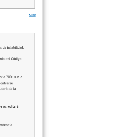
Subir
s de inhabilidad:
ndo del Código
ior a 200 UTM e
contrarse
utoriada la
se acreditará
entencia