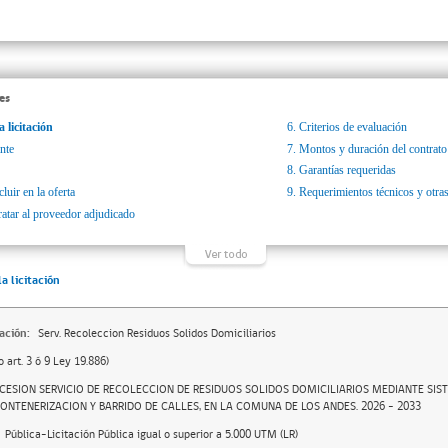
es
a licitación
6.
Criterios de evaluación
nte
7.
Montos y duración del contrato
8.
Garantías requeridas
luir en la oferta
9.
Requerimientos técnicos y otras
ratar al proveedor adjudicado
la licitación
ación:
Serv. Recoleccion Residuos Solidos Domiciliarios
o art. 3 ó 9 Ley 19.886)
CESION SERVICIO DE RECOLECCION DE RESIDUOS SOLIDOS DOMICILIARIOS MEDIANTE SIS
ONTENERIZACION Y BARRIDO DE CALLES, EN LA COMUNA DE LOS ANDES. 2026 – 2033
Pública-Licitación Pública igual o superior a 5.000 UTM (LR)