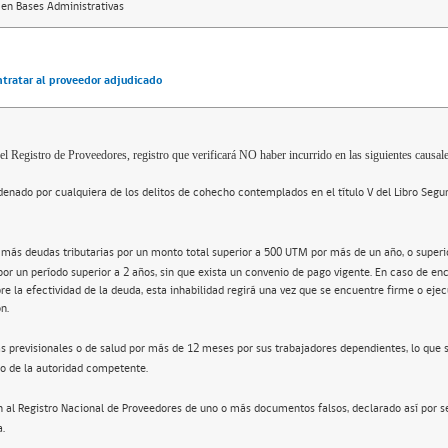
 en Bases Administrativas
ntratar al proveedor adjudicado
el Registro de Proveedores, registro que verificará NO haber incurrido en las siguientes causale
enado por cualquiera de los delitos de cohecho contemplados en el título V del Libro Segu
 más deudas tributarias por un monto total superior a 500 UTM por más de un año, o super
por un período superior a 2 años, sin que exista un convenio de pago vigente. En caso de en
re la efectividad de la deuda, esta inhabilidad regirá una vez que se encuentre firme o ejec
n.
s previsionales o de salud por más de 12 meses por sus trabajadores dependientes, lo que 
o de la autoridad competente.
n al Registro Nacional de Proveedores de uno o más documentos falsos, declarado así por s
a.