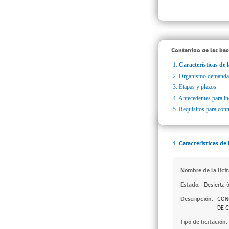
Contenido de las bas
1.
Características de l
2.
Organismo demanda
3.
Etapas y plazos
4.
Antecedentes para inc
5.
Requisitos para cont
1. Características de 
Nombre de la licit
Estado:
Desierta (
Descripción:
CON
DE C
Tipo de licitación: