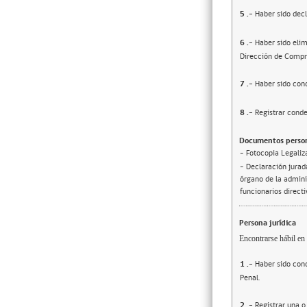
5
.-
Haber sido decl
6
.-
Haber sido elim
Dirección de Compr
7
.-
Haber sido cond
8
.-
Registrar conde
Documentos person
- Fotocopia Legaliz
- Declaración jurada
órgano de la adminis
funcionarios direct
Persona jurídica
Encontrarse hábil en 
1
.-
Haber sido cond
Penal.
2
.-
Registrar una o