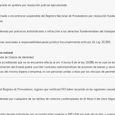
arado en quiebra por resolución judicial ejecutoriada.
inado o encontrarse suspendido del Registro Nacional de Proveedores por resolución funda
as.
enado por prácticas antisindicales o infracción a los derechos fundamentales del trabajad
nas asociadas a responsabilidad penal jurídica (incumplimiento artículo 10, Ley 20.393).
a natural
ada de Cédula de Identidad
 acreditando que no se encuentra afecto al art. 4 inciso 6 de la ley 19.886, en el cual se e
tración del Estado podrá suscribir contratos administrativos de provisión de bienes y servi
ivos del mismo órgano o empresa, ni con personas unidas a ellos por los vínculos de parente
el Registro de Proveedores, registro que verificará NO haber incurrido en las siguientes causale
enado por cualquiera de los delitos de cohecho contemplados en el título V del Libro Segu
 más deudas tributarias por un monto total superior a 500 UTM por más de un año, o super