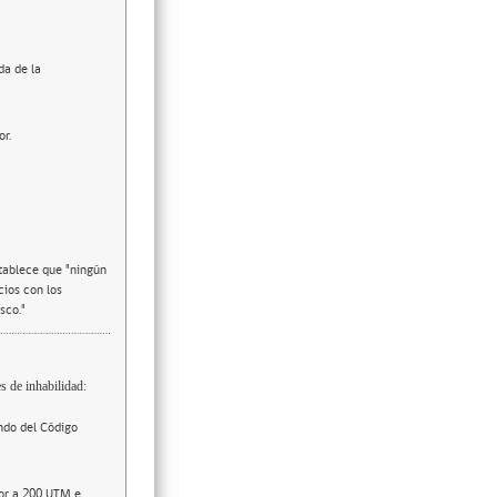
da de la
or.
stablece que "ningún
cios con los
sco."
s de inhabilidad:
ndo del Código
ior a 200 UTM e