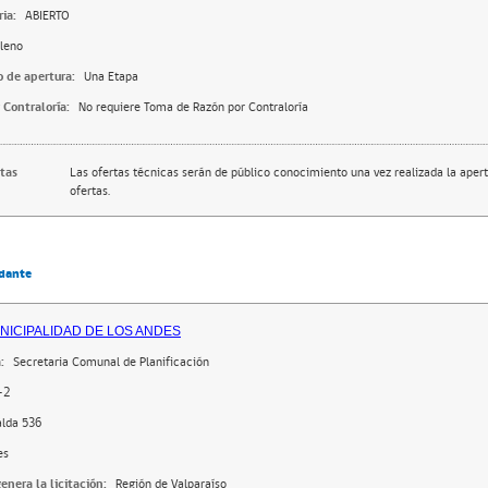
ia:
ABIERTO
leno
o de apertura:
Una Etapa
 Contraloría:
No requiere Toma de Razón por Contraloría
rtas
Las ofertas técnicas serán de público conocimiento una vez realizada la apert
ofertas.
dante
NICIPALIDAD DE LOS ANDES
:
Secretaria Comunal de Planificación
-2
lda 536
es
enera la licitación:
Región de Valparaíso