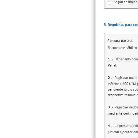
1.-
Segun se indica
5. Requisitos para co
Persona natural
Encontrarse hábil en 
1
.-
Haber sido cond
Penal.
2
.-
Registrar una o
inferior a 500 UTM 
pendiente juicio sob
respectiva resolució
3
.-
Registrar deuda
mediante certificad
4
.-
La presentació
judicial ejecutoriad