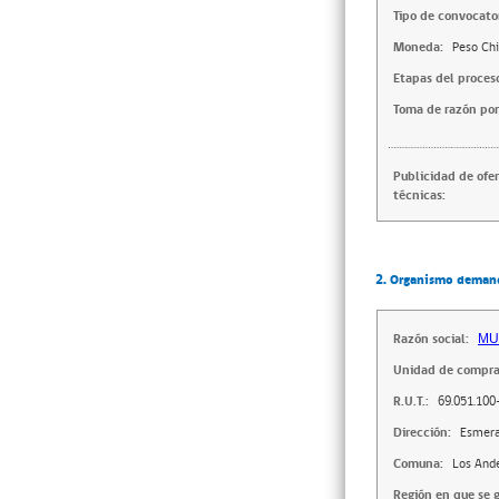
Tipo de convocator
Moneda:
Peso Chi
Etapas del proces
Toma de razón por
Publicidad de ofe
técnicas:
2. Organismo deman
Razón social:
MU
Unidad de compra
R.U.T.:
69.051.100
Dirección:
Esmera
Comuna:
Los And
Región en que se g