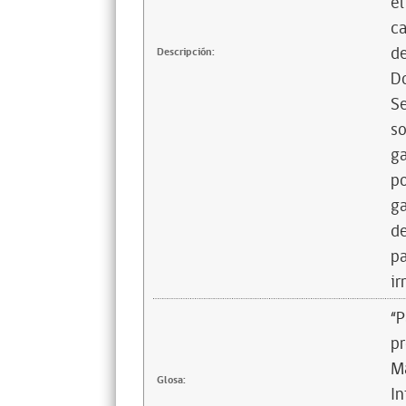
el
ca
de
Descripción:
Do
Se
so
ga
po
ga
de
pa
ir
“P
pr
M
Glosa:
In