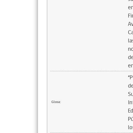
en
Fi
Av
Ca
la
no
de
en
“P
de
Su
In
Glosa:
Ed
Pú
lo