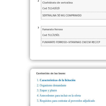
2
Clorhidrato de sertralina
Cod:
51141619
SERTRALINA 50 MG COMPRIMIDO
3
Fumarato ferroso
Cod:
51131501
FUMARATO FERROSO+VITAMINAS CM/CM REC/CP
Contenido de las bases
1.
Características de la licitación
2.
Organismo demandante
3.
Etapas y plazos
4.
Antecedentes para incluir en la oferta
5.
Requisitos para contratar al proveedor adjudicado