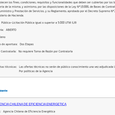
blecen los fines, condiciones, requisitos y funcionalidades que deben ser cubiertas por los b
ria de la misma, y asimismo, por las disposiciones de la Ley N°19.886, de Bases de Contra
uministro y Prestación de Servicios, y su Reglamento, aprobado por el Decreto Supremo N°
sterio de Hacienda.
Pública-Licitación Pública igual o superior a 5.000 UTM (LR)
ia:
ABIERTO
leno
o de apertura:
Dos Etapas
 Contraloría:
No requiere Toma de Razón por Contraloría
tas técnicas:
Las ofertas técnicas no serán de público conocimiento una vez adjudicada la
Por políticas de la Agencia
dante
ENCIA CHILENA DE EFICIENCIA ENERGETICA
:
Agencia Chilena de Eficiencia Energética