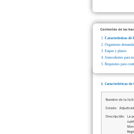
Contenido de las bas
1.
Características de l
2.
Organismo demanda
3.
Etapas y plazos
4.
Antecedentes para inc
5.
Requisitos para cont
1. Características de 
Nombre de la licit
Estado:
Adjudica
Descripción:
La p
suje
Mont
Regi