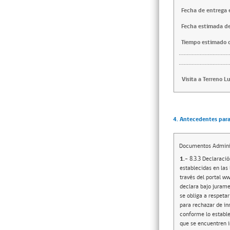
Fecha de entrega e
Fecha estimada de
Tiempo estimado d
Visita a Terreno L
4. Antecedentes para 
Documentos Adminis
1.-
8.3.3 Declaración jurada simple: Dicho instrumento debe establecer que no se encuentra en alguna de las inhabilidades establecidas en las letras a, b, c, d y e del numeral 4 de las presentes bases. El documento se entregará digitalizado (escaneado) a través del portal www.mercadopublico.cl en la etapa consignada en el punto N°4, del numeral 6 de las presentes bases. Y que declara bajo juramento que el oferente ha tomado conocimiento de las especificaciones técnicas de esta licitación y de las cuales se obliga a respetar cabal e íntegramente en todas sus partes. La omisión de estos documentos en la apertura faculta a la agencia para rechazar de inmediato la oferta del proponente, o en su defecto solicitar que se acompañen después de realizada la apertura conforme lo establece el numeral 8.3.4 de las presentes Bases de Licitación. 8.3.4 Antecedentes del oferente: Para aquellos oferentes que se encuentren inscritos en el Registro Electrónico Oficial de Proveedores Chile Proveedores, y tengan los siguientes documentos digitalizados en dicho registro, no será necesaria la presentación de los documentos y antecedentes que se individualizan más adelante, los oferentes deberán señalar claramente esta circunstancia al momento de presentar su oferta, y muy especialmente, en el contenido de la misma. Con todo, la Agencia podrá permitir 