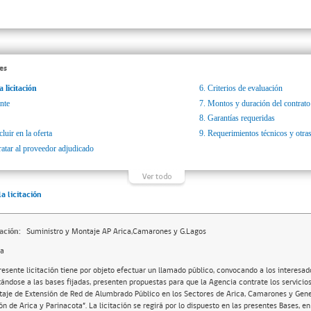
es
a licitación
6.
Criterios de evaluación
nte
7.
Montos y duración del contrato
8.
Garantías requeridas
luir en la oferta
9.
Requerimientos técnicos y otras
ratar al proveedor adjudicado
la licitación
ación:
Suministro y Montaje AP Arica,Camarones y G.Lagos
da
resente licitación tiene por objeto efectuar un llamado público, convocando a los interesad
tándose a las bases fijadas, presenten propuestas para que la Agencia contrate los servicio
aje de Extensión de Red de Alumbrado Público en los Sectores de Arica, Camarones y Gener
ón de Arica y Parinacota”. La licitación se regirá por lo dispuesto en las presentes Bases, en