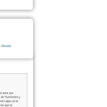
 cláusulas
os para que,
s de “Suministro y
al Lagos, en la
 las que se