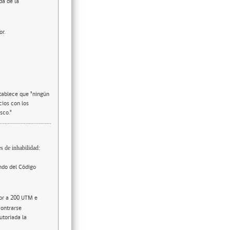
da de la
or.
stablece que "ningún
cios con los
sco."
s de inhabilidad:
ndo del Código
ior a 200 UTM e
contrarse
utoriada la