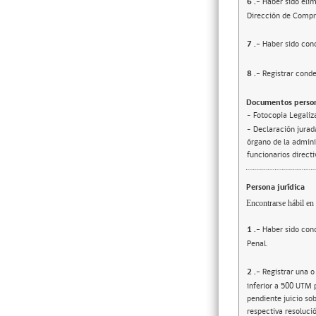
6
.-
Haber sido elim
Dirección de Compr
7
.-
Haber sido cond
8
.-
Registrar conde
Documentos person
- Fotocopia Legaliz
- Declaración jurada
órgano de la adminis
funcionarios direct
Persona jurídica
Encontrarse hábil en 
1
.-
Haber sido cond
Penal.
2
.-
Registrar una o
inferior a 500 UTM 
pendiente juicio sob
respectiva resolució