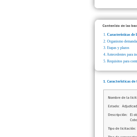
Contenido de las bas
1.
Características de l
2.
Organismo demanda
3.
Etapas y plazos
4.
Antecedentes para inc
5.
Requisitos para cont
1. Características de 
Nombre de la licit
Estado:
Adjudica
Descripción:
El o
Cobq
Tipo de licitación: