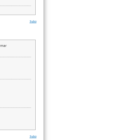
Subir
irmar
Subir