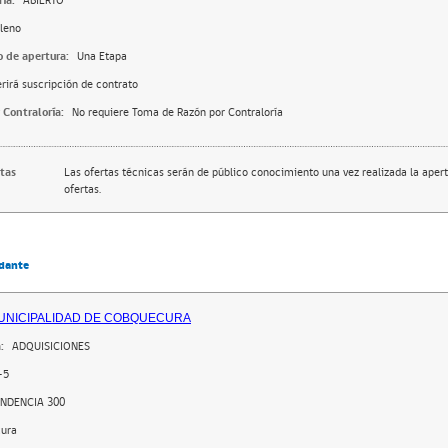
ia:
ABIERTO
leno
o de apertura:
Una Etapa
rirá suscripción de contrato
 Contraloría:
No requiere Toma de Razón por Contraloría
rtas
Las ofertas técnicas serán de público conocimiento una vez realizada la apert
ofertas.
dante
MUNICIPALIDAD DE COBQUECURA
:
ADQUISICIONES
-5
ENDENCIA 300
ura