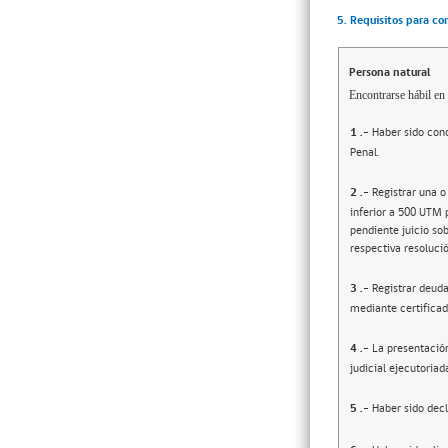
5. Requisitos para co
Persona natural
Encontrarse hábil en 
1
.-
Haber sido cond
Penal.
2
.-
Registrar una o
inferior a 500 UTM 
pendiente juicio sob
respectiva resolució
3
.-
Registrar deuda
mediante certificad
4
.-
La presentació
judicial ejecutoriad
5
.-
Haber sido decl