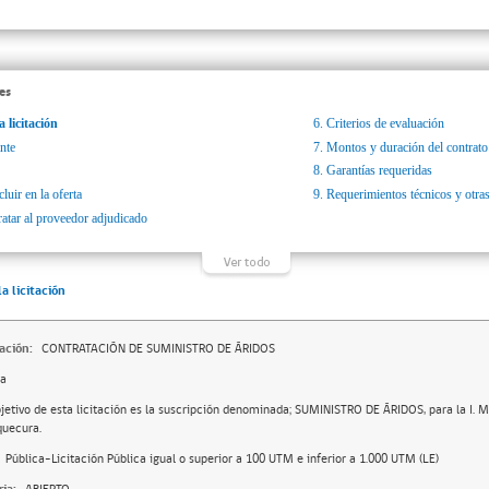
es
a licitación
6.
Criterios de evaluación
nte
7.
Montos y duración del contrato
8.
Garantías requeridas
luir en la oferta
9.
Requerimientos técnicos y otras
ratar al proveedor adjudicado
la licitación
ación:
CONTRATACIÓN DE SUMINISTRO DE ÁRIDOS
da
bjetivo de esta licitación es la suscripción denominada; SUMINISTRO DE ÁRIDOS, para la I. 
uecura.
Pública-Licitación Pública igual o superior a 100 UTM e inferior a 1.000 UTM (LE)