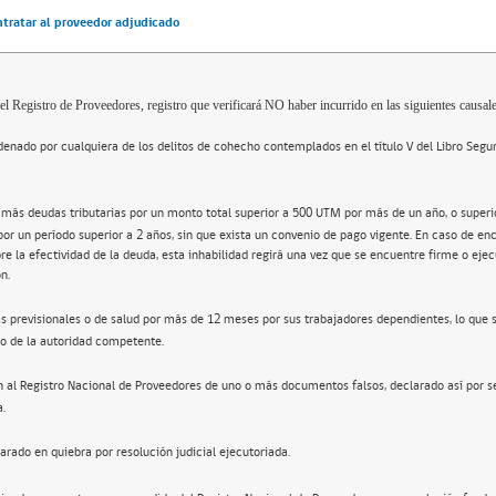
ntratar al proveedor adjudicado
el Registro de Proveedores, registro que verificará NO haber incurrido en las siguientes causale
enado por cualquiera de los delitos de cohecho contemplados en el título V del Libro Segu
 más deudas tributarias por un monto total superior a 500 UTM por más de un año, o super
por un período superior a 2 años, sin que exista un convenio de pago vigente. En caso de en
re la efectividad de la deuda, esta inhabilidad regirá una vez que se encuentre firme o ejec
n.
s previsionales o de salud por más de 12 meses por sus trabajadores dependientes, lo que 
o de la autoridad competente.
n al Registro Nacional de Proveedores de uno o más documentos falsos, declarado así por s
a.
arado en quiebra por resolución judicial ejecutoriada.