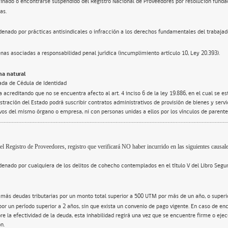
inado o encontrarse suspendido del Registro Nacional de Proveedores por resolución funda
as.
enado por prácticas antisindicales o infracción a los derechos fundamentales del trabajad
nas asociadas a responsabilidad penal jurídica (incumplimiento artículo 10, Ley 20.393).
a natural
ada de Cédula de Identidad
 acreditando que no se encuentra afecto al art. 4 inciso 6 de la ley 19.886, en el cual se e
tración del Estado podrá suscribir contratos administrativos de provisión de bienes y servi
ivos del mismo órgano o empresa, ni con personas unidas a ellos por los vínculos de parente
el Registro de Proveedores, registro que verificará NO haber incurrido en las siguientes causale
enado por cualquiera de los delitos de cohecho contemplados en el título V del Libro Segu
 más deudas tributarias por un monto total superior a 500 UTM por más de un año, o super
por un período superior a 2 años, sin que exista un convenio de pago vigente. En caso de en
re la efectividad de la deuda, esta inhabilidad regirá una vez que se encuentre firme o ejec
n.