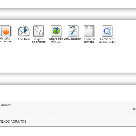
 áridos
1
Un
ANEXOS ADJUNTOS