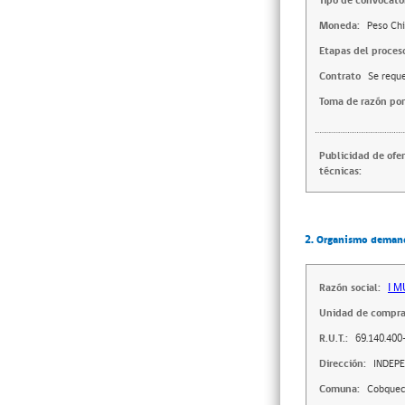
Tipo de convocator
Moneda:
Peso Chi
Etapas del proces
Contrato
Se reque
Toma de razón por
Publicidad de ofe
técnicas:
2. Organismo deman
Razón social:
I 
Unidad de compra
R.U.T.:
69.140.400
Dirección:
INDEP
Comuna:
Cobquec