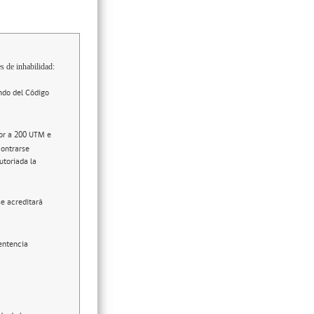
s de inhabilidad:
ndo del Código
ior a 200 UTM e
contrarse
utoriada la
se acreditará
entencia