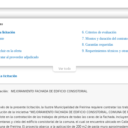
es
a licitación
6.
Criterios de evaluación
nte
7.
Montos y duración del contrato
8.
Garantías requeridas
luir en la oferta
9.
Requerimientos técnicos y otras
ratar al proveedor adjudicado
la licitación
ación:
MEJORAMIENTO FACHADA DE EDIFICIO CONSISTORIAL
avés de la presente licitación, la Ilustre Municipalidad de Freirina requiere contratar los tra
ución de la iniciativa “MEJORAMIENTO FACHADA DE EDIFICIO CONSISTORIAL, COMUNA DE FR
iste en la contratación de los trabajos de pintura de todas las caras de la fachada, incluye
entanas y cielo del edificio consistorial de la comuna, el cual se encuentra ubicado en Cal
na de Freirina. El proyecto abarca: a la aplicación de 200 m2 de pasta muro aproximadam