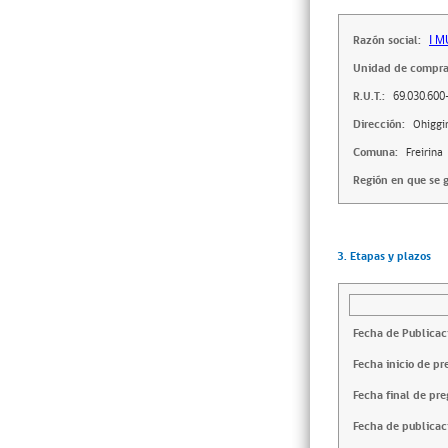
Razón social:
I 
Unidad de compra
R.U.T.:
69.030.600
Dirección:
Ohiggi
Comuna:
Freirina
Región en que se g
3. Etapas y plazos
Fecha de Publicac
Fecha inicio de pr
Fecha final de pre
Fecha de publicac