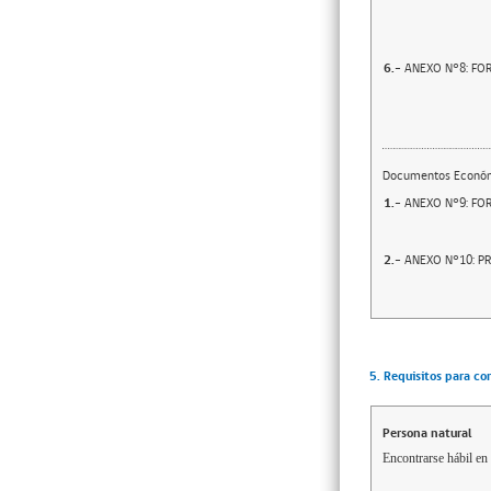
6.-
ANEXO N°8: FO
Documentos Econó
1.-
ANEXO N°9: FO
2.-
ANEXO N°10: P
5. Requisitos para co
Persona natural
Encontrarse hábil en 