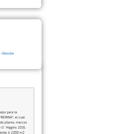
 cláusulas
bajos para la
EIRINA”, el cual
ndo pilares, marcos
le O´Higgins 1016,
ente, b 2.050 m2