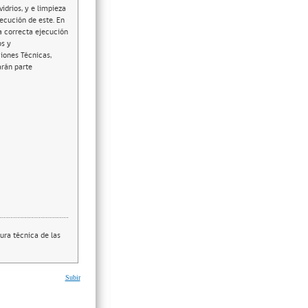
idrios, y e limpieza
ecución de este. En
a correcta ejecución
os y
ciones Técnicas,
arán parte
ura técnica de las
Subir