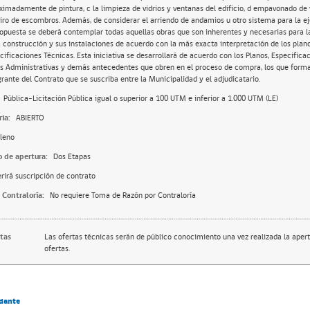
ximadamente de pintura, c la limpieza de vidrios y ventanas del edificio, d empavonado de v
tiro de escombros. Además, de considerar el arriendo de andamios u otro sistema para la ej
ropuesta se deberá contemplar todas aquellas obras que son inherentes y necesarias para l
a construcción y sus instalaciones de acuerdo con la más exacta interpretación de los plan
cificaciones Técnicas. Esta iniciativa se desarrollará de acuerdo con los Planos, Especifica
s Administrativas y demás antecedentes que obren en el proceso de compra, los que form
grante del Contrato que se suscriba entre la Municipalidad y el adjudicatario.
Pública-Licitación Pública igual o superior a 100 UTM e inferior a 1.000 UTM (LE)
ia:
ABIERTO
leno
o de apertura:
Dos Etapas
rirá suscripción de contrato
 Contraloría:
No requiere Toma de Razón por Contraloría
rtas
Las ofertas técnicas serán de público conocimiento una vez realizada la apert
ofertas.
dante