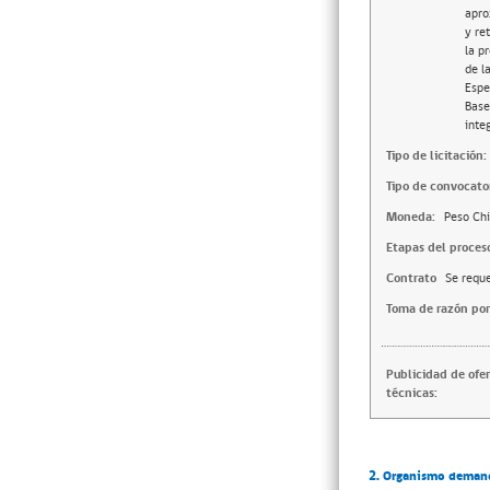
apro
y re
la p
de l
Espe
Base
inte
Tipo de licitación:
Tipo de convocator
Moneda:
Peso Chi
Etapas del proces
Contrato
Se reque
Toma de razón por
Publicidad de ofe
técnicas:
2. Organismo deman