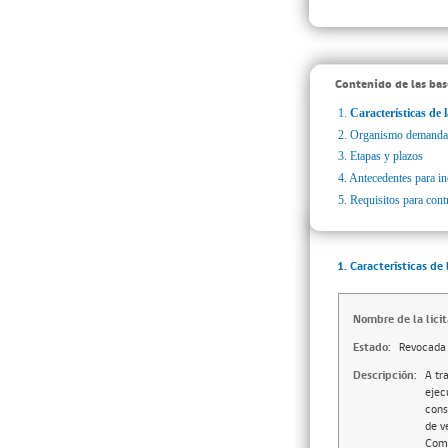
Contenido de las bas
1.
Características de l
2.
Organismo demanda
3.
Etapas y plazos
4.
Antecedentes para inc
5.
Requisitos para cont
1. Características de 
Nombre de la licit
Estado:
Revocada
Descripción:
A tr
ejec
cons
de v
Comu