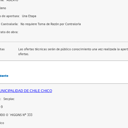
ia:
ABIERTO
leno
o de apertura:
Una Etapa
 Contraloría:
No requiere Toma de Razón por Contraloría
rato de obra:
rtas
Las ofertas técnicas serán de público conocimiento una vez realizada la apert
ofertas.
dante
MUNICIPALIDAD DE CHILE CHICO
:
Secplac
-9
RDO O´HIGGINS Nº 333
ico