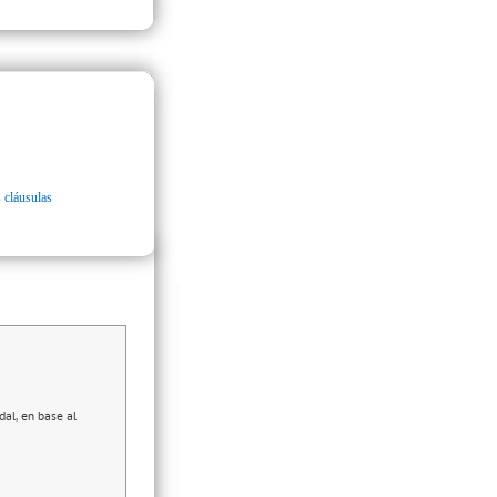
 cláusulas
al, en base al