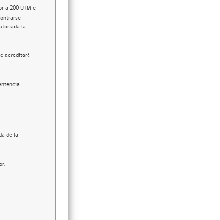
ior a 200 UTM e
contrarse
utoriada la
se acreditará
entencia
da de la
or.