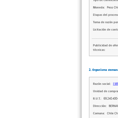
Tipo de convocator
Moneda:
Peso Chi
Etapas del proces
Toma de razón por
Licitación de cont
Publicidad de ofe
técnicas:
2. Organismo deman
Razón social:
I 
Unidad de compra
R.U.T.:
69.240.400
Dirección:
BERNA
Comuna:
Chile Ch