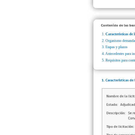
Contenido de las bas
1.
Características de l
2.
Organismo demanda
3.
Etapas y plazos
4.
Antecedentes para inc
5.
Requisitos para cont
1. Características de 
Nombre de la licit
Estado:
Adjudica
Descripción:
Se r
Conv
Tipo de licitación: