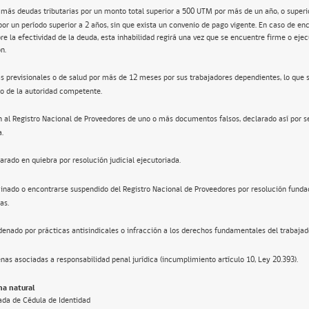
 más deudas tributarias por un monto total superior a 500 UTM por más de un año, o super
por un período superior a 2 años, sin que exista un convenio de pago vigente. En caso de en
re la efectividad de la deuda, esta inhabilidad regirá una vez que se encuentre firme o ejec
n.
s previsionales o de salud por más de 12 meses por sus trabajadores dependientes, lo que 
o de la autoridad competente.
n al Registro Nacional de Proveedores de uno o más documentos falsos, declarado así por s
a.
arado en quiebra por resolución judicial ejecutoriada.
inado o encontrarse suspendido del Registro Nacional de Proveedores por resolución funda
as.
enado por prácticas antisindicales o infracción a los derechos fundamentales del trabajad
nas asociadas a responsabilidad penal jurídica (incumplimiento artículo 10, Ley 20.393).
a natural
ada de Cédula de Identidad