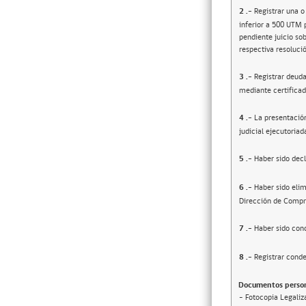
2
.-
Registrar una o
inferior a 500 UTM 
pendiente juicio sob
respectiva resolució
3
.-
Registrar deuda
mediante certificad
4
.-
La presentació
judicial ejecutoriad
5
.-
Haber sido decl
6
.-
Haber sido elim
Dirección de Compr
7
.-
Haber sido cond
8
.-
Registrar conde
Documentos person
- Fotocopia Legaliz