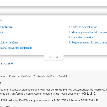
es
a licitación
6.
Criterios de evaluación
nte
7.
Montos y duración del contrato
8.
Garantías requeridas
luir en la oferta
9.
Requerimientos técnicos y otras
ratar al proveedor adjudicado
la licitación
ación:
Construcción Centro Costumbrista Puerto Guadal
da
equiere la construcción de obras civiles del Centro de Eventos Costumbristas de Puerto Guad
enio de Transferencia con el Gobierno Regional de Aysén Código BIP 40062118-0.
Pública-Licitación Pública igual o superior a 1.000 UTM e inferior a 5.000 UTM (LP)