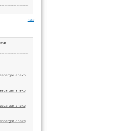
Subir
irmar