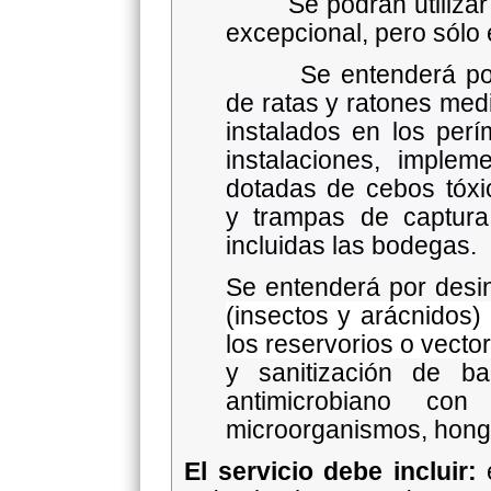
Se podrán utilizar m
excepcional, pero sólo e
Se entenderá por d
de
ratas
y
ratones
medi
instalados en los perí
instalaciones, imple
dotadas de
cebos
tóx
y
trampas
de captura 
incluidas las bodegas.
Se entenderá por desi
(insectos y arácnidos) 
los reservorios o vect
y sanitización de b
antimicrobiano co
microorganismos, hongo
El servicio debe incluir: